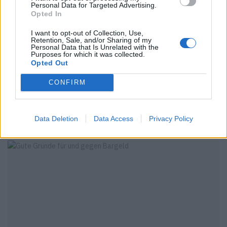
Personal Data for Targeted Advertising.
Opted In
I want to opt-out of Collection, Use,
Retention, Sale, and/or Sharing of my
Personal Data that Is Unrelated with the
Purposes for which it was collected.
Opted Out
CONFIRM
CULTURE
Data Deletion
Data Access
Privacy Policy
GUTE GRÜNDE FÜR UND GEGEN HOMEOFFICE