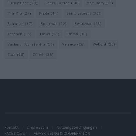
Jimmy Choo
(20)
Louis Vuitton
(58)
Max Mara
(30)
Miu Miu
(27)
Prada
(44)
Saint Laurent
(30)
Schmuck
(17)
Sportmax
(22)
Swarovski
(23)
Taschen
(16)
Travel
(23)
Uhren
(33)
Vacheron Constantin
(16)
Versace
(26)
Wolford
(20)
Zara
(18)
Zürich
(38)
kontakt
Impressum
Nutzungsbedingungen
FACES Card
ADVERTISING & COOPERATION