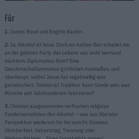
Für
1.
James Bond und Brigitte Bardot.
2.
Ja, Alkohol ist böse. Doch ein kühles Bier schadet nie,
an der geilsten Party des Lebens war wohl niemand
nüchtern. Diplomatico-Rum? Eine
Geschmacksillumination göttlichen Ausmaßes, und
überhaupt, selbst Jesus hat regelmäßig eins
gezwitschert. Trinken ist Tradition. Kann Sünde sein, was
Mönche seit Jahrhunderten fabrizieren?
3.
Christen ausgenommen verfluchen religiöse
Fundamentalisten den Alkohol – was aus liberaler
Perspektive wiederum für ihn spricht. Sowieso,
Oktoberfest, Geburtstag, Trennung oder
Weihnachtsfeier… Einen Grund gibt’s immer!