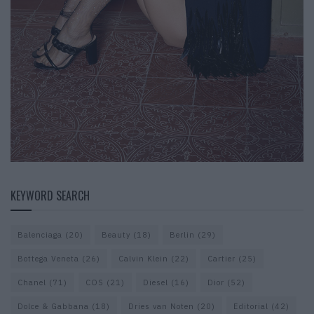
KEYWORD SEARCH
Balenciaga
(20)
Beauty
(18)
Berlin
(29)
Bottega Veneta
(26)
Calvin Klein
(22)
Cartier
(25)
Chanel
(71)
COS
(21)
Diesel
(16)
Dior
(52)
Dolce & Gabbana
(18)
Dries van Noten
(20)
Editorial
(42)