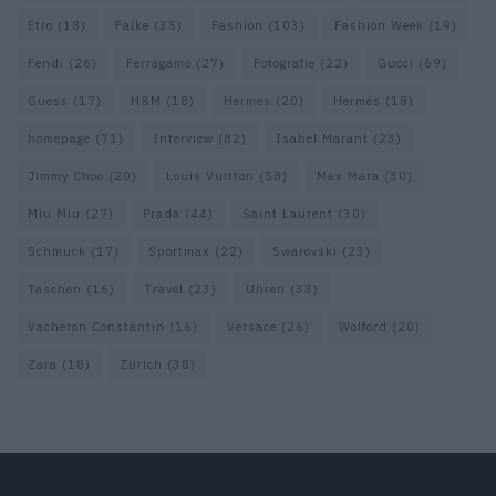
Etro
(18)
Falke
(35)
Fashion
(103)
Fashion Week
(19)
Fendi
(26)
Ferragamo
(27)
Fotografie
(22)
Gucci
(69)
Guess
(17)
H&M
(18)
Hermes
(20)
Hermès
(18)
homepage
(71)
Interview
(82)
Isabel Marant
(23)
Jimmy Choo
(20)
Louis Vuitton
(58)
Max Mara
(30)
Miu Miu
(27)
Prada
(44)
Saint Laurent
(30)
Schmuck
(17)
Sportmax
(22)
Swarovski
(23)
Taschen
(16)
Travel
(23)
Uhren
(33)
Vacheron Constantin
(16)
Versace
(26)
Wolford
(20)
Zara
(18)
Zürich
(38)