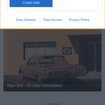
CONFIRM
London in Frames by Ovidiu Selaru
Data Deletion
Data Access
Privacy Policy
CULTURE
Hyper Real – 60 Jahre Fotorealismus
LOAD MORE