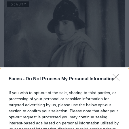
BEAUTY
Founders: Ein filmisches Denkmal für Helena Rubinstein
Faces -
Do Not Process My Personal Information
If you wish to opt-out of the sale, sharing to third parties, or
BEAUTY
processing of your personal or sensitive information for
targeted advertising by us, please use the below opt-out
section to confirm your selection. Please note that after your
opt-out request is processed you may continue seeing
interest-based ads based on personal information utilized by
us or personal information disclosed to third parties prior to