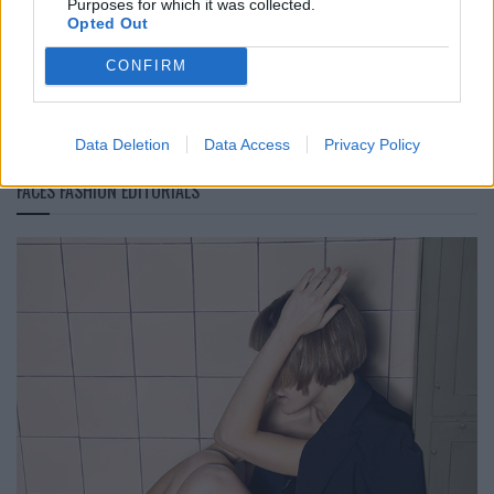
Marie Moehle von by MaryMary im Interview
Purposes for which it was collected.
Opted Out
CONFIRM
LOAD MORE
Data Deletion
Data Access
Privacy Policy
FACES FASHION EDITORIALS