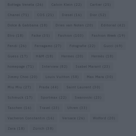
Bottega Veneta
(26)
Calvin Klein
(22)
Cartier
(25)
Chanel
(71)
COS
(21)
Diesel
(16)
Dior
(52)
Dolce & Gabbana
(18)
Dries van Noten
(20)
Editorial
(42)
Etro
(18)
Falke
(35)
Fashion
(103)
Fashion Week
(19)
Fendi
(26)
Ferragamo
(27)
Fotografie
(22)
Gucci
(69)
Guess
(17)
H&M
(18)
Hermes
(20)
Hermès
(18)
homepage
(71)
Interview
(82)
Isabel Marant
(23)
Jimmy Choo
(20)
Louis Vuitton
(58)
Max Mara
(30)
Miu Miu
(27)
Prada
(44)
Saint Laurent
(30)
Schmuck
(17)
Sportmax
(22)
Swarovski
(23)
Taschen
(16)
Travel
(23)
Uhren
(33)
Vacheron Constantin
(16)
Versace
(26)
Wolford
(20)
Zara
(18)
Zürich
(38)