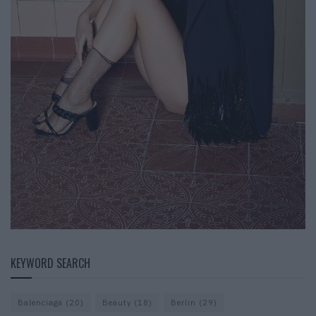
KEYWORD SEARCH
Balenciaga
(20)
Beauty
(18)
Berlin
(29)