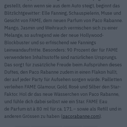
gestellt, denn wenn sie aus dem Auto steigt, beginnt das
Blitzlichtgewitter: Elle Fanning, Schauspielerin, Muse und
Gesicht von FAME, dem neuen Parfum von Paco Rabanne.
Mango, Jasmin und Weihrauch vermischen sich zu einer
Melange, so aufregend wie der neue Hollywood-
Blockbuster und so erfrischend wie Fannings
Leinwandauftritte. Besonders: 90 Prozent der für FAME
verwendeten Inhaltsstoffe sind natürlichen Ursprungs.
Das sorgt für zusätzliche Freude beim Aufsprühen dieses
Duftes, den Paco Rabanne zudem in einen Flakon hüllt,
der auf jeder Party für Aufsehen sorgen würde. Pailletten
verleihen FAME Glamour, Gold, Rosé und Silber den Star-
Faktor. Hol dir das neue Wässerchen von Paco Rabanne,
und fühle dich dabei selbst wie ein Star. FAME Eau
de Parfum ist à 80 ml für ca. 171.– sowie als Refill und in
anderen Grössen zu haben (
pacorabanne.com
).