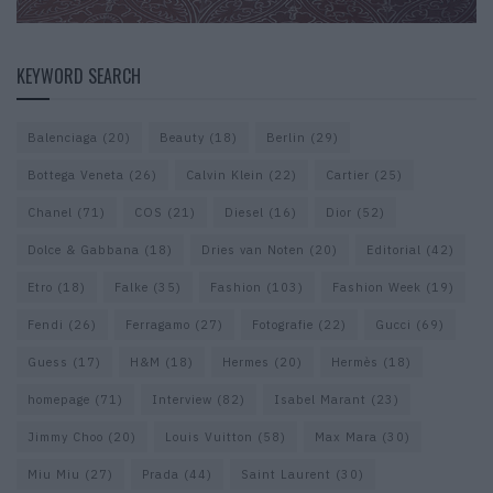
KEYWORD SEARCH
Balenciaga
(20)
Beauty
(18)
Berlin
(29)
Bottega Veneta
(26)
Calvin Klein
(22)
Cartier
(25)
Chanel
(71)
COS
(21)
Diesel
(16)
Dior
(52)
Dolce & Gabbana
(18)
Dries van Noten
(20)
Editorial
(42)
Etro
(18)
Falke
(35)
Fashion
(103)
Fashion Week
(19)
Fendi
(26)
Ferragamo
(27)
Fotografie
(22)
Gucci
(69)
Guess
(17)
H&M
(18)
Hermes
(20)
Hermès
(18)
homepage
(71)
Interview
(82)
Isabel Marant
(23)
Jimmy Choo
(20)
Louis Vuitton
(58)
Max Mara
(30)
Miu Miu
(27)
Prada
(44)
Saint Laurent
(30)