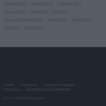
Schmuck
(17)
Sportmax
(22)
Swarovski
(23)
Taschen
(16)
Travel
(23)
Uhren
(33)
Vacheron Constantin
(16)
Versace
(26)
Wolford
(20)
Zara
(18)
Zürich
(38)
kontakt
Impressum
Nutzungsbedingungen
FACES Card
ADVERTISING & COOPERATION
© 2025 FACES MEDIA GROUP