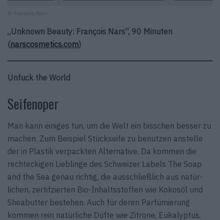
© François Nars
„Unknown Beauty: François Nars“, 90 Minuten
(
narscosmetics.com
)
Unfuck the World
Seifenoper
Man kann einiges tun, um die Welt ein bisschen besser zu
machen. Zum Beispiel Stückseife zu benutzen anstelle
der in Plastik verpackten Alternative. Da kommen die
rechteckigen Lieblinge des Schweizer Labels The Soap
and the Sea genau richtig, die aus­schließlich aus natür­
lichen, zertifzierten Bio-Inhaltsstoffen wie Kokosöl und
Sheabutter bestehen. Auch für deren Parfümierung
kommen rein natürliche Düfte wie Zitrone, Eukalyptus,