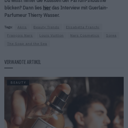
Du willst hinter die Kulissen der Parfum-Industrie
blicken? Dann lies
hier
das Interview mit Guerlain-
Parfumeur Thierry Wasser.
Tags:
Akris
Beauty Trends
Elisabetta Franchi
François Nars
Louis Vuitton
Nars Cosmetics
Sorea
The Soap and the Sea
VERWANDTE ARTIKEL
BEAUTY