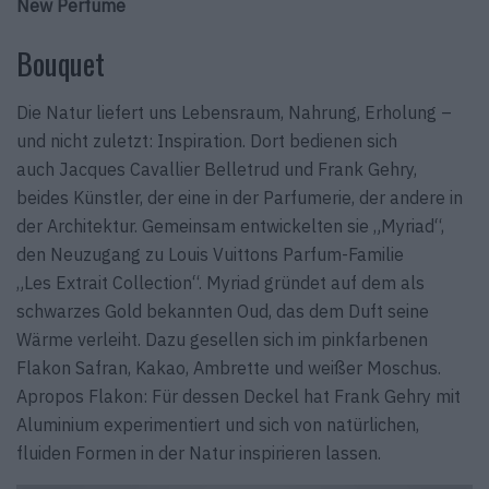
New Perfume
Bouquet
Die Natur liefert uns Lebensraum, Nahrung, Erholung –
und nicht zuletzt: Inspiration. Dort bedienen sich
auch Jacques Cavallier Belletrud und Frank Gehry,
beides Künstler, der eine in der Parfumerie, der andere in
der Architektur. Gemein­sam entwickelten sie „Myriad“,
den Neuzu­gang zu Louis Vuittons Parfum-Familie
„Les Extrait Collection“. Myriad gründet auf dem als
schwarzes Gold bekannten Oud, das dem Duft seine
Wärme verleiht. Dazu gesellen sich im pink­farbenen
Flakon Safran, Kakao, Ambrette und weißer Moschus.
Apropos Flakon: Für dessen Deckel hat Frank Gehry mit
Aluminium experimentiert und sich von natürlichen,
fluiden Formen in der Natur inspirieren lassen.