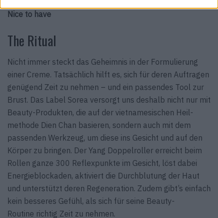
Nice to have
The Ritual
Nicht immer steckt das Geheimnis in der Formu­lierung
einer Creme. Tatsächlich hilft es, sich für deren Auftragen
genügend Zeit zu nehmen – und ein passendes Tool zur
Brust. Das Label Sorea versorgt uns deshalb nicht nur mit
Beauty-Produkten, die auf der vietnamesischen Heil­
methode Dien Chan basieren, sondern auch mit dem
passenden Werkzeug, um diese ins Gesicht und auf den
Körper zu bringen. Der Yang Doppelroller erreicht beim
Rollen ganze 300 Reflexpunkte im Gesicht, löst dabei
Energie­blockaden, aktiviert die Durchblutung der Haut
und unterstützt deren Regeneration. Zudem gibt’s einfach
kein besseres Gefühl, als sich für seine Beauty-
Routine richtig Zeit zu nehmen.