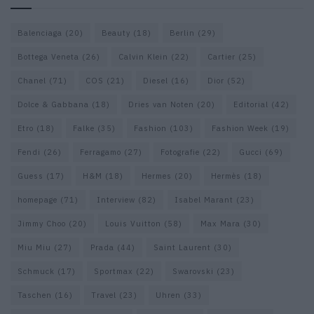
Balenciaga
(20)
Beauty
(18)
Berlin
(29)
Bottega Veneta
(26)
Calvin Klein
(22)
Cartier
(25)
Chanel
(71)
COS
(21)
Diesel
(16)
Dior
(52)
Dolce & Gabbana
(18)
Dries van Noten
(20)
Editorial
(42)
Etro
(18)
Falke
(35)
Fashion
(103)
Fashion Week
(19)
Fendi
(26)
Ferragamo
(27)
Fotografie
(22)
Gucci
(69)
Guess
(17)
H&M
(18)
Hermes
(20)
Hermès
(18)
homepage
(71)
Interview
(82)
Isabel Marant
(23)
Jimmy Choo
(20)
Louis Vuitton
(58)
Max Mara
(30)
Miu Miu
(27)
Prada
(44)
Saint Laurent
(30)
Schmuck
(17)
Sportmax
(22)
Swarovski
(23)
Taschen
(16)
Travel
(23)
Uhren
(33)