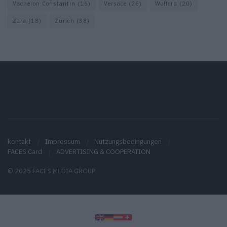
Vacheron Constantin
(16)
Versace
(26)
Wolford
(20)
Zara
(18)
Zürich
(38)
kontakt
Impressum
Nutzungsbedingungen
FACES Card
ADVERTISING & COOPERATION
© 2025 FACES MEDIA GROUP