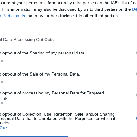
losure of your personal information by third parties on the IAB’s list of
. This information may also be disclosed by us to third parties on the
IA
Participants
that may further disclose it to other third parties.
l Data Processing Opt Outs
bersteht, fixieren wir unsere Locken mit dem extra
o opt-out of the Sharing of my personal data.
oil Glanzspray
fixiert danach den Look und sorgt für
In
o opt-out of the Sale of my Personal Data.
In
fürs Haarstyling? Wie wärs mit dem Messy Bun, der sich
to opt-out of processing my Personal Data for Targeted
ing.
abend kreieren lässt? Haargummi, Bürste und
In
OSIS+ Soft Texture Trockenshampoo
el
).
o opt-out of Collection, Use, Retention, Sale, and/or Sharing
ersonal Data that Is Unrelated with the Purposes for which it
lected.
en Haaransatz, lassen dieses kurz wirken und bürsten
Out
 Haar besonders griffig und lässt sich danach leicht