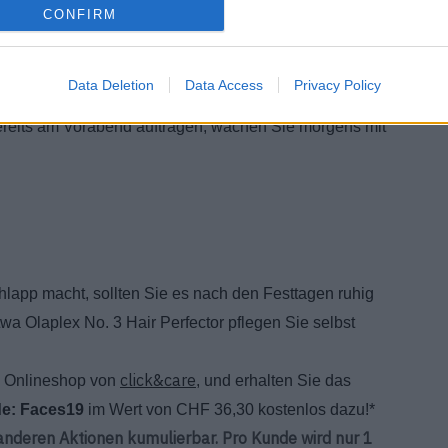
gern am Oberkopf zu einem hohen Zopf zusammen. Drehen
CONFIRM
aargummi, bevor Sie die Haare am Oberkopf etwas
s Gesicht, um dem Styling Leichtigkeit zu verleihen.
Data Deletion
Data Access
Privacy Policy
eits am Vorabend auftragen, wachen Sie morgens mit
chlapp macht, sollten Sie es nach den Festtagen ruhig
wa Olaplex No. 3 Hair Perfector pflegen Sie selbst
click&care
 Onlineshop von
, und erhalten Sie das
e: Faces19
im Wert von CHF 36,30 kostenlos dazu!*
t anderen Aktionen kumulierbar. Pro Kunde wird nur 1