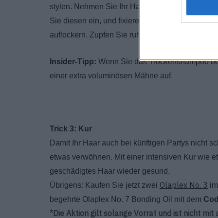
stylen. Nehmen Sie Ihr Haar dann mit den Fin
Sie diesen ein, und fixieren Sie ihn mit dem H
auflockern. Zupfen Sie ruhig ein paar Strähnen in
Insider-Tipp:
Wenn Sie das Trockenshampoo ber
einer extra voluminösen Mähne auf.
Trick 3: Kur
Damit Ihr Haar auch bei künftigen Partys nicht s
etwas verwöhnen. Mit einer intensiven Kur wie et
geschädigtes Haar wieder gesund.
Olaplex No. 3
Übrigens: Kaufen Sie jetzt zwei
im
begehrte Olaplex No. 7 Bonding Oil mit dem
Cod
*Die Aktion gilt solange Vorrat und ist nicht mi