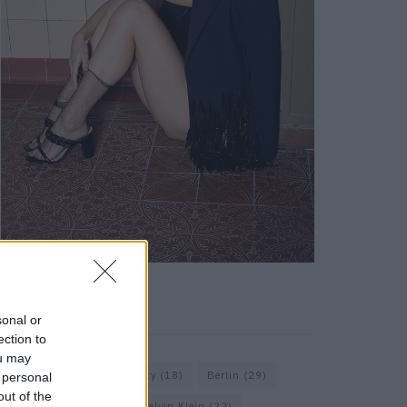
KEYWORD SEARCH
sonal or
ection to
ou may
Balenciaga
(20)
Beauty
(18)
Berlin
(29)
 personal
out of the
Bottega Veneta
(26)
Calvin Klein
(22)