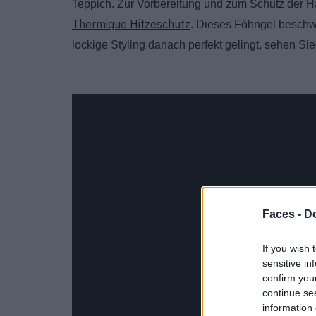
Teppich. Zur Vorbereitung und zum Schutz der
Thermique Hitzeschutz
. Dieses Föhngel beschwe
lockige Styling danach perfekt gelingt, sehen Si
Faces -
Do
If you wish 
sensitive in
confirm you
continue se
information 