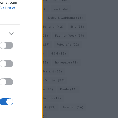
 downstream
B’s List of
Cartier
(25)
Chanel
(71)
COS
(21)
Diesel
(16)
Dior
(52)
Dolce & Gabbana
(18)
Dries van Noten
(20)
Editorial
(42)
Etro
(18)
Falke
(35)
Fashion
(103)
Fashion Week
(19)
Fendi
(26)
Ferragamo
(27)
Fotografie
(22)
Gucci
(69)
Guess
(17)
H&M
(18)
Hermes
(20)
Hermès
(18)
homepage
(71)
Interview
(82)
Isabel Marant
(23)
Jimmy Choo
(20)
Louis Vuitton
(58)
Max Mara
(30)
Miu Miu
(27)
Prada
(44)
Saint Laurent
(30)
Schmuck
(17)
Sportmax
(22)
Swarovski
(23)
Taschen
(16)
Travel
(23)
Uhren
(33)