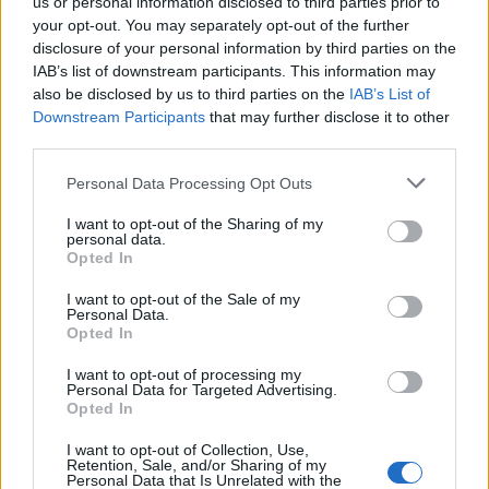
us or personal information disclosed to third parties prior to
eine zusätzliche Dimension von Stil und Raffinesse. Ein
your opt-out. You may separately opt-out of the further
gut gewähltes Parfüm kann das Gesamtbild abrunden
disclosure of your personal information by third parties on the
IAB’s list of downstream participants. This information may
und eine harmonische Verbindung zwischen Kleidung und
also be disclosed by us to third parties on the
IAB’s List of
Duft schaffen.
Downstream Participants
that may further disclose it to other
third parties.
Die Wahl eines Parfüms sollte daher nicht nur auf der
Duftpräferenz basieren, sondern auch darauf, wie es das
Personal Data Processing Opt Outs
gewählte Outfit ergänzt. Ein sportliches Outfit kann
I want to opt-out of the Sharing of my
beispielsweise durch einen frischen, energischen Duft
personal data.
Opted In
ergänzt werden, während ein eleganter Abendlook durch
einen tieferen, sinnlicheren Duft abgerundet werden
I want to opt-out of the Sale of my
Personal Data.
kann.
Opted In
In diesem Kontext spielt die Kunst der Duftauswahl eine
I want to opt-out of processing my
Personal Data for Targeted Advertising.
entscheidende Rolle. Ein gut gewählter Duft kann die
Opted In
Botschaft, die durch die Kleidung vermittelt wird,
I want to opt-out of Collection, Use,
verstärken und eine zusätzliche Ebene der
Retention, Sale, and/or Sharing of my
Persönlichkeitsausdruck hinzufügen. Die Kombination von
Personal Data that Is Unrelated with the