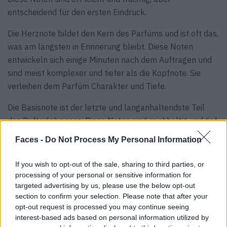
entscheidend für den ersten Eindruck.
Die Herznote bildet den Kern des Parfüms und ist oft das,
was am längsten in Erinnerung bleibt. Diese Noten
entwickeln sich einige Minuten nach dem Auftragen und
sind meist komplexer und tiefer als die Kopfnote. Sie
verleihen dem Parfüm Charakter und Tiefe.
Die Basisnote ist der letzte und langanhaltendste Teil
des Dufterlebnisses. Diese Noten sind reichhaltig und tief
und bilden die Grundlage des Duftes. Sie verleihen dem
Faces -
Do Not Process My Personal Information
Parfüm Stabilität und Langlebigkeit und sind oft Stunden
nach dem Auftragen noch wahrnehmbar.
If you wish to opt-out of the sale, sharing to third parties, or
processing of your personal or sensitive information for
Der Duft als Komplement zur Garderobe
targeted advertising by us, please use the below opt-out
section to confirm your selection. Please note that after your
opt-out request is processed you may continue seeing
Ein Parfüm kann das i-Tüpfelchen eines jeden Outfits
interest-based ads based on personal information utilized by
sein. Es ergänzt die Garderobe und verleiht dem Träger