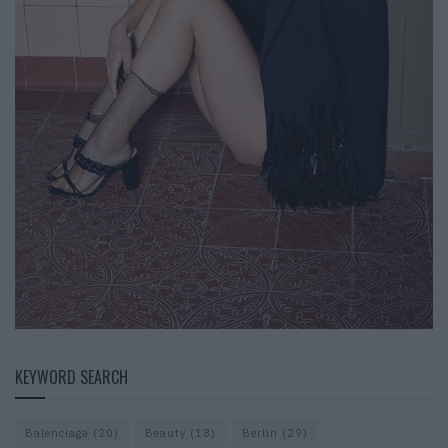
KEYWORD SEARCH
Balenciaga
(20)
Beauty
(18)
Berlin
(29)