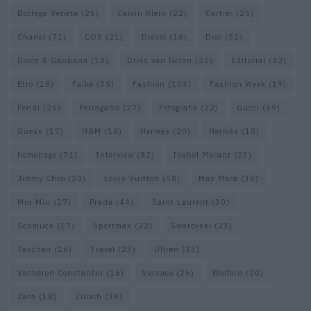
Bottega Veneta
(26)
Calvin Klein
(22)
Cartier
(25)
Chanel
(71)
COS
(21)
Diesel
(16)
Dior
(52)
Dolce & Gabbana
(18)
Dries van Noten
(20)
Editorial
(42)
Etro
(18)
Falke
(35)
Fashion
(103)
Fashion Week
(19)
Fendi
(26)
Ferragamo
(27)
Fotografie
(22)
Gucci
(69)
Guess
(17)
H&M
(18)
Hermes
(20)
Hermès
(18)
homepage
(71)
Interview
(82)
Isabel Marant
(23)
Jimmy Choo
(20)
Louis Vuitton
(58)
Max Mara
(30)
Miu Miu
(27)
Prada
(44)
Saint Laurent
(30)
Schmuck
(17)
Sportmax
(22)
Swarovski
(23)
Taschen
(16)
Travel
(23)
Uhren
(33)
Vacheron Constantin
(16)
Versace
(26)
Wolford
(20)
Zara
(18)
Zürich
(38)