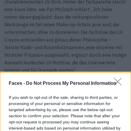
charakteristischen LV-Rots. Hinter der Farbpalette steckt
eine klare Idee, wie Pat McGrath erklärt: „Ich habe
immer daran geglaubt, dass die wirkungsvollsten
Werkzeuge im Set eines Make-up-Artists jene sind, die
unterstreichen, ohne zu dominieren. Die Farbtöne des LV
Crayon entstanden aus genau dieser Philosophie –
feinste Nude- und Rosenholznuancen, jede einzelne mit
höchster Präzision ausgewählt, ergänzt durch eine mutige
Auswahl ikonischer LV-Rottöne, die das Unerwartete
bringen und für Dramatik sorgen.“
Passend dazu lanciert Louis Vuitton einen Lip Blending
Faces -
Do Not Process My Personal Information
Brush (100 Euro), einen Beauty Sharpener (400 Euro)
sowie ein Lip Pencil Case (850 Euro). Der LV Crayon
If you wish to opt-out of the sale, sharing to third parties, or
processing of your personal or sensitive information for
selbst kostet 50 Euro und ist in ausgewählten Louis-
targeted advertising by us, please use the below opt-out
Vuitton-Stores sowie online erhältlich.
section to confirm your selection. Please note that after your
opt-out request is processed you may continue seeing
interest-based ads based on personal information utilized by