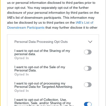
us or personal information disclosed to third parties prior to
your opt-out. You may separately opt-out of the further
disclosure of your personal information by third parties on the
IAB’s list of downstream participants. This information may
also be disclosed by us to third parties on the
IAB’s List of
Downstream Participants
that may further disclose it to other
third parties.
Personal Data Processing Opt Outs
I want to opt-out of the Sharing of my
personal data.
Opted In
Solltest du den Launch von Louis Vuitton La Beauté aus
I want to opt-out of the Sale of my
Personal Data.
unerklärlichen Gründen nicht mitbekommen haben:
Hier
Opted In
liest du mehr dazu.
I want to opt-out of processing my
Personal Data for Targeted Advertising.
Das Paradies für alle Beauty-LiebhaberInnen:
Hier
Opted In
shoppst du La Beauté.
I want to opt-out of Collection, Use,
Fotos: © La Beauté Louis Vuitton
Retention, Sale, and/or Sharing of my