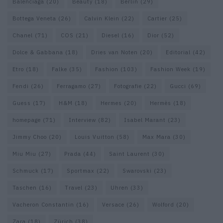
Balenciaga
(20)
Beauty
(18)
Berlin
(29)
Bottega Veneta
(26)
Calvin Klein
(22)
Cartier
(25)
Chanel
(71)
COS
(21)
Diesel
(16)
Dior
(52)
Dolce & Gabbana
(18)
Dries van Noten
(20)
Editorial
(42)
Etro
(18)
Falke
(35)
Fashion
(103)
Fashion Week
(19)
Fendi
(26)
Ferragamo
(27)
Fotografie
(22)
Gucci
(69)
Guess
(17)
H&M
(18)
Hermes
(20)
Hermès
(18)
homepage
(71)
Interview
(82)
Isabel Marant
(23)
Jimmy Choo
(20)
Louis Vuitton
(58)
Max Mara
(30)
Miu Miu
(27)
Prada
(44)
Saint Laurent
(30)
Schmuck
(17)
Sportmax
(22)
Swarovski
(23)
Taschen
(16)
Travel
(23)
Uhren
(33)
Vacheron Constantin
(16)
Versace
(26)
Wolford
(20)
Zara
(18)
Zürich
(38)