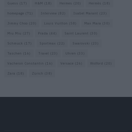
Guess
(17)
H&M
(18)
Hermes
(20)
Hermès
(18)
homepage
(71)
Interview
(82)
Isabel Marant
(23)
Jimmy Choo
(20)
Louis Vuitton
(58)
Max Mara
(30)
Miu Miu
(27)
Prada
(44)
Saint Laurent
(30)
Schmuck
(17)
Sportmax
(22)
Swarovski
(23)
Taschen
(16)
Travel
(23)
Uhren
(33)
Vacheron Constantin
(16)
Versace
(26)
Wolford
(20)
Zara
(18)
Zürich
(38)