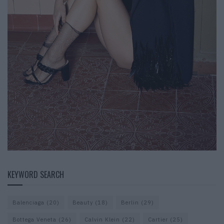
KEYWORD SEARCH
Balenciaga
(20)
Beauty
(18)
Berlin
(29)
Bottega Veneta
(26)
Calvin Klein
(22)
Cartier
(25)