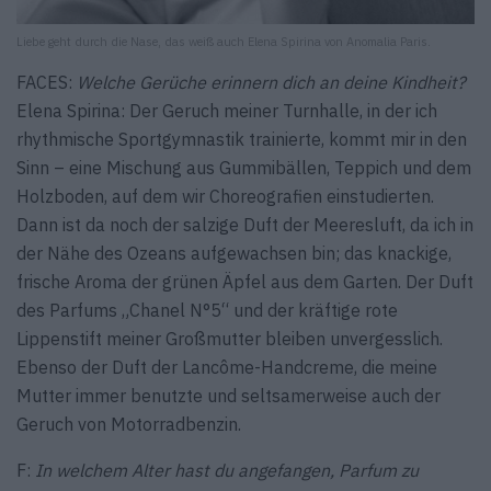
Liebe geht durch die Nase, das weiß auch Elena Spirina von Anomalia Paris.
FACES:
Welche Gerüche erinnern dich an deine Kindheit?
Elena Spirina: Der Geruch meiner Turnhalle, in der ich
rhythmische Sportgymnastik trainierte, kommt mir in den
Sinn – eine Mischung aus Gummibällen, Teppich und dem
Holzboden, auf dem wir Choreografien einstudierten.
Dann ist da noch der salzige Duft der Meeresluft, da ich in
der Nähe des Ozeans aufgewachsen bin; das knackige,
frische Aroma der grünen Äpfel aus dem Garten. Der Duft
des Parfums „Chanel N°5“ und der kräftige rote
Lippenstift meiner Großmutter bleiben unvergesslich.
Ebenso der Duft der Lancôme-Handcreme, die meine
Mutter immer benutzte und seltsamerweise auch der
Geruch von Motorradbenzin.
F:
In welchem Alter hast du angefangen, Parfum zu