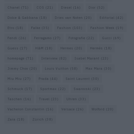
Chanel
(71)
COS
(21)
Diesel
(16)
Dior
(52)
Dolce & Gabbana
(18)
Dries van Noten
(20)
Editorial
(42)
Etro
(18)
Falke
(35)
Fashion
(103)
Fashion Week
(19)
Fendi
(26)
Ferragamo
(27)
Fotografie
(22)
Gucci
(69)
Guess
(17)
H&M
(18)
Hermes
(20)
Hermès
(18)
homepage
(71)
Interview
(82)
Isabel Marant
(23)
Jimmy Choo
(20)
Louis Vuitton
(58)
Max Mara
(30)
Miu Miu
(27)
Prada
(44)
Saint Laurent
(30)
Schmuck
(17)
Sportmax
(22)
Swarovski
(23)
Taschen
(16)
Travel
(23)
Uhren
(33)
Vacheron Constantin
(16)
Versace
(26)
Wolford
(20)
Zara
(18)
Zürich
(38)