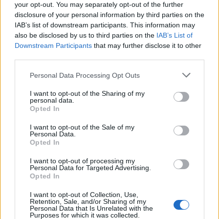
your opt-out. You may separately opt-out of the further
und süße Düfte haben einen unvergänglichen Charme.
disclosure of your personal information by third parties on the
Während Kreativität völlig einzigartige und ungewöhnliche
IAB’s list of downstream participants. This information may
also be disclosed by us to third parties on the
IAB’s List of
Parfums hervorbringen kann, bleiben süße Düfte
Downstream Participants
that may further disclose it to other
weltweit ein Dauerbrenner. Natürlich variieren die
third parties.
Vorlieben je nach kulturellen Einflüssen. Einige Regionen
bevorzugen leichte und luftige Düfte, während andere zu
Personal Data Processing Opt Outs
kräftigen, tiefen und intensiven Noten tendieren.
I want to opt-out of the Sharing of my
Insgesamt sind die Favoriten durchweg süße und
personal data.
Opted In
fruchtige Düfte – sie sind zeitlose Champions.
I want to opt-out of the Sale of my
F:
Was sind die häufigsten „Parfum-Fauxpas“, die man
Personal Data.
Opted In
vermeiden sollte?
ES: Das ist eine heikle Frage. Einer der häufigsten Fehler
I want to opt-out of processing my
Personal Data for Targeted Advertising.
ist die Wahl eines extrem starken Parfums mit einer
Opted In
überwältigenden Duftnote. Manche mögen zwar die
I want to opt-out of Collection, Use,
Kühnheit genießen, aber solch intensive Düfte können für
Retention, Sale, and/or Sharing of my
Personal Data that Is Unrelated with the
andere aufdringlich sein. Die übermäßige Projektion eines
Purposes for which it was collected.