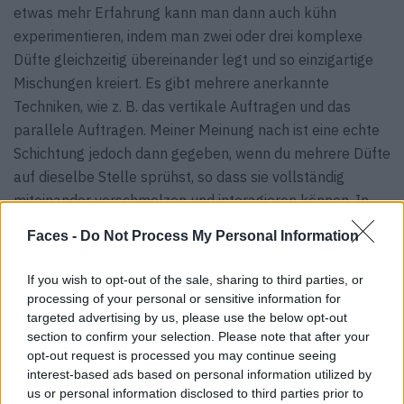
etwas mehr Erfahrung kann man dann auch kühn
experimentieren, indem man zwei oder drei komplexe
Düfte gleichzeitig übereinander legt und so einzigartige
Mischungen kreiert. Es gibt mehrere anerkannte
Techniken, wie z. B. das vertikale Auftragen und das
parallele Auftragen. Meiner Meinung nach ist eine echte
Schichtung jedoch dann gegeben, wenn du mehrere Düfte
auf dieselbe Stelle sprühst, so dass sie vollständig
miteinander verschmelzen und interagieren können. In
diesem Mischungsprozess liegt die wahre Magie.
Faces -
Do Not Process My Personal Information
F:
Was sind einige Parfumtrends für den kommenden
If you wish to opt-out of the sale, sharing to third parties, or
Sommer? Und welche Düfte werden sich immer
processing of your personal or sensitive information for
anhaltender Beliebtheit erfreuen?
targeted advertising by us, please use the below opt-out
ES: Rote Früchte, Moschus, von Tee inspirierte Düfte und
section to confirm your selection. Please note that after your
innovative Oud-Stile prägen die Trends für dieses Jahr.
opt-out request is processed you may continue seeing
interest-based ads based on personal information utilized by
Vor allem scheint es darum zu gehen, mit Düften positive
us or personal information disclosed to third parties prior to
und aufmunternde Schwingungen zu erzeugen. Florale