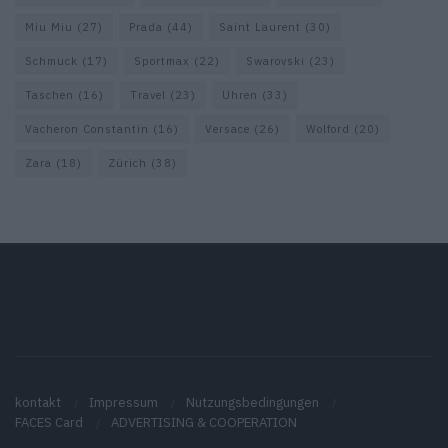
Miu Miu
(27)
Prada
(44)
Saint Laurent
(30)
Schmuck
(17)
Sportmax
(22)
Swarovski
(23)
Taschen
(16)
Travel
(23)
Uhren
(33)
Vacheron Constantin
(16)
Versace
(26)
Wolford
(20)
Zara
(18)
Zürich
(38)
kontakt
Impressum
Nutzungsbedingungen
FACES Card
ADVERTISING & COOPERATION