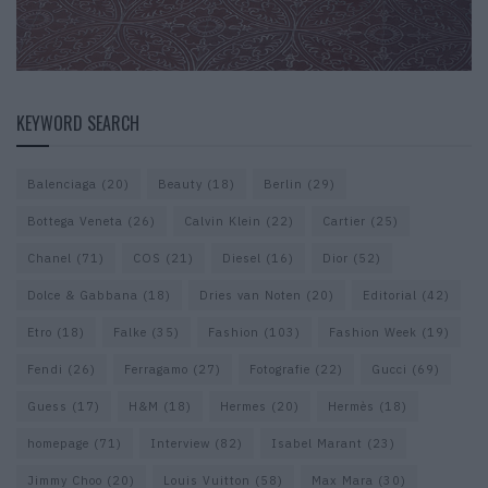
KEYWORD SEARCH
Balenciaga
(20)
Beauty
(18)
Berlin
(29)
Bottega Veneta
(26)
Calvin Klein
(22)
Cartier
(25)
Chanel
(71)
COS
(21)
Diesel
(16)
Dior
(52)
Dolce & Gabbana
(18)
Dries van Noten
(20)
Editorial
(42)
Etro
(18)
Falke
(35)
Fashion
(103)
Fashion Week
(19)
Fendi
(26)
Ferragamo
(27)
Fotografie
(22)
Gucci
(69)
Guess
(17)
H&M
(18)
Hermes
(20)
Hermès
(18)
homepage
(71)
Interview
(82)
Isabel Marant
(23)
Jimmy Choo
(20)
Louis Vuitton
(58)
Max Mara
(30)