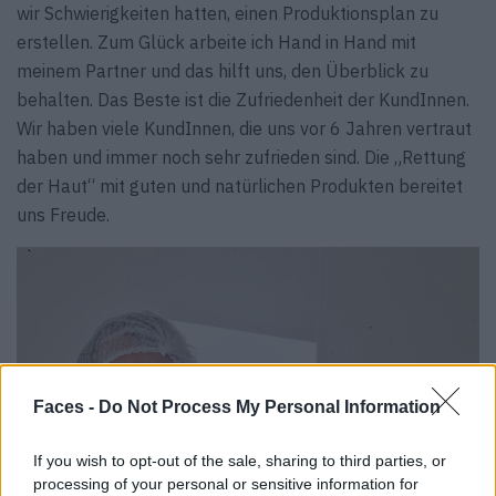
wir Schwierigkeiten hatten, einen Produktionsplan zu
erstellen. Zum Glück arbeite ich Hand in Hand mit
meinem Partner und das hilft uns, den Überblick zu
behalten. Das Beste ist die Zufriedenheit der KundInnen.
Wir haben viele KundInnen, die uns vor 6 Jahren vertraut
haben und immer noch sehr zufrieden sind. Die „Rettung
der Haut“ mit guten und natürlichen Produkten bereitet
uns Freude.
Faces -
Do Not Process My Personal Information
If you wish to opt-out of the sale, sharing to third parties, or
processing of your personal or sensitive information for