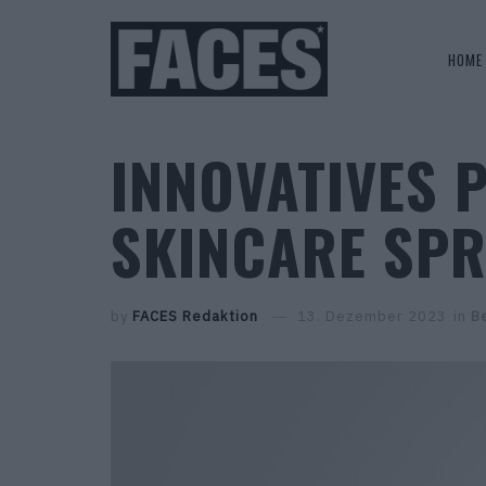
HOME
INNOVATIVES P
SKINCARE SP
by
FACES Redaktion
13. Dezember 2023
in
B