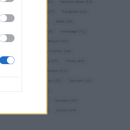
Falke
(35)
Fashion
(103)
Fashion Week
(19)
Fendi
(26)
Ferragamo
(27)
Fotografie
(22)
Gucci
(69)
Guess
(17)
H&M
(18)
Hermes
(20)
Hermès
(18)
homepage
(71)
Interview
(82)
Isabel Marant
(23)
Jimmy Choo
(20)
Louis Vuitton
(58)
Max Mara
(30)
Miu Miu
(27)
Prada
(44)
Saint Laurent
(30)
Schmuck
(17)
Sportmax
(22)
Swarovski
(23)
Taschen
(16)
Travel
(23)
Uhren
(33)
Vacheron Constantin
(16)
Versace
(26)
Wolford
(20)
Zara
(18)
Zürich
(38)