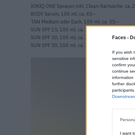
IONIQ ONE Sprayer, inkl. Clean-Kartusche, ca. 
BODY Serum, 100 ml, ca. 45.–
TAN Medium oder Dark, 100 ml, ca. 35.–
SUN SPF 15, 100 ml, ca. 23.–
SUN SPF 30, 100 ml, ca. 28.–
Faces -
Do
SUN SPF 50, 100 ml, ca. 30.–
If you wish 
sensitive in
confirm you
continue se
information 
further disc
participants
Downstream 
Persona
I want t