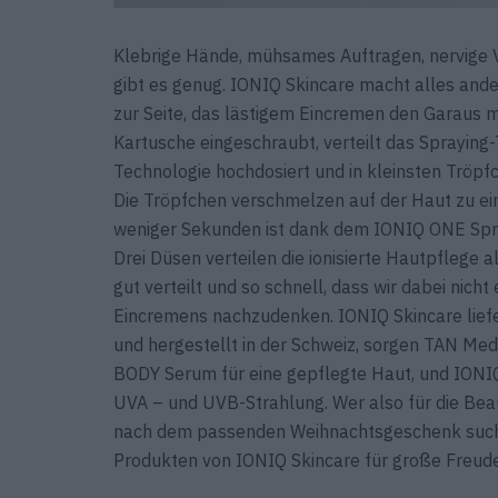
Klebrige Hände, müh­sames Auftragen, nervige V
gibt es genug. IONIQ Skincare macht alles and
zur Seite, das lästigem Eincremen den Garaus 
Kartusche eingeschraubt, verteilt das Spraying-
Techno­logie hochdosiert und in kleinsten Trö
Die Tröpfchen ver­schmelzen auf der Haut zu 
weniger Sekunden ist dank dem IONIQ ONE Spra
Drei Düsen verteilen die ionisierte Hautpflege al
gut verteilt und so schnell, dass wir dabei nich
Eincremens nachzu­denken. IONIQ Skincare liefe
und hergestellt in der Schweiz, sorgen TAN Med
BODY Serum für eine gepflegte Haut, und IONI
UVA – und UVB-Strah­lung. Wer also für die Bea
nach dem passenden Weih­nachts­geschenk such
Produkten von IONIQ Skin­care für große Freud