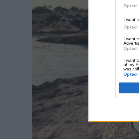
Opted 
I want t
Opted 
I want 
Advertis
Opted 
I want t
of my P
was col
Opted 