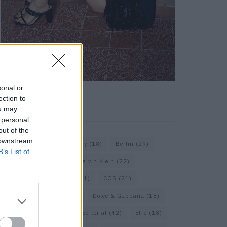
sonal or
ection to
KEYWORD SEARCH
ou may
 personal
out of the
 downstream
Balenciaga
(20)
Beauty
(18)
Berlin
(29)
B’s List of
Bottega Veneta
(26)
Calvin Klein
(22)
Cartier
(25)
Chanel
(71)
COS
(21)
Diesel
(16)
Dior
(52)
Dolce & Gabbana
(18)
Dries van Noten
(20)
Editorial
(42)
Etro
(18)