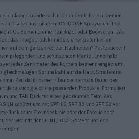
erpackung: Gründe, sich nicht ordentlich einzu­cremen,
ers und setzt uns mit dem IONIQ ONE Sprayer ein Tool
macht. Ob Sonnen­creme, Tanningöl oder Bodyserum: Als
Tool das Pflegeprodukt mittels einer patentierten
pfchen auf dem ganzen Körper. Nachreiben? Pustekuchen!
einem pflegenden und schützenden Mantel. Innerhalb
yer jeder Zentimeter des Körpers bestens eingecremt.
s gleichmäßigen Sprüh­strahl auf die Haut. Streifenfrei,
t einmal Zeit dafür haben, über die normale Dauer des
rt dazu auch gleich die passenden Produkte. Form­uliert
ium und TAN Dark für einen gebräunten Teint, das
Q SUN schützt uns mit SPF 15, SPF 30 und SPF 50 vor
uty-Junkies im Freun­deskreis oder der Familie noch
t, der wird mit dem IONIQ ONE Sprayer und den
e sorgen!