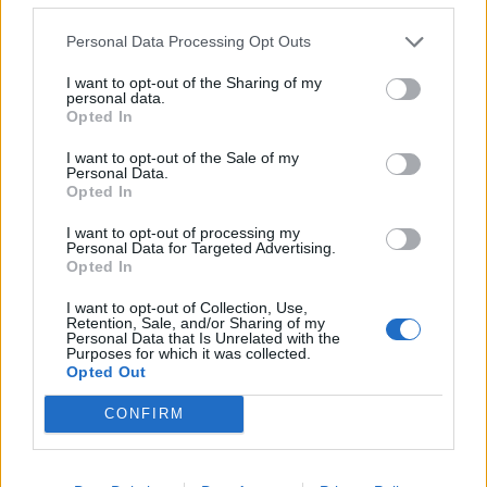
Show ohne Make-up auf den Laufsteg. Ist das das Ende
Personal Data Processing Opt Outs
des Make-ups?
AZ:
Das glaube ich nicht. Ich kann mir nicht vorstellen,
I want to opt-out of the Sharing of my
personal data.
dass Frauen deshalb kein Make-up mehr tragen. Make-
Opted In
up wird immer dafür sorgen, dass Frauen sich schön,
I want to opt-out of the Sale of my
feminin, selbstbewusst, sinnlich, modern, chic, rockig und
Personal Data.
unabhängig fühlen.
Opted In
I want to opt-out of processing my
Ganz klar: Frauen lieben Make-up und sind beinahe
Personal Data for Targeted Advertising.
süchtig danach. Daran hege ich keine Zweifel.
Opted In
I want to opt-out of Collection, Use,
Tags:
Yves Saint Laurent,
Retention, Sale, and/or Sharing of my
Personal Data that Is Unrelated with the
Purposes for which it was collected.
Opted Out
VERWANDTE ARTIKEL
CONFIRM
BEAUTY