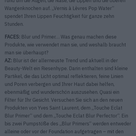
rund um die Augen, die Nase, die Lippen und die oberen
Wangenknochen auf. „Vernis à Lèvres Pop Water“
spendet Ihren Lippen Feuchtigkeit für ganze zehn
Stunden.
FACES:
Blur und Primer… Was genau machen diese
Produkte, wie verwendet man sie, und weshalb braucht
man sie überhaupt?
AZ:
Blur ist der allerneuste Trend und aktuell in der
Beauty-Welt ein Riesenhype. Darin enthalten sind kleine
Partikel, die das Licht optimal reflektieren, feine Linien
und Poren verbergen und Ihrer Haut dabei helfen,
ebenmäßig und wunderschön auszusehen. Quasi ein
Filter für Ihr Gesicht. Versuchen Sie sich an den neuen
Produkten von Yves Saint Laurent, dem „Touche Eclat
Blur Primer“ und dem „Touche Eclat Blur Perfector“. Ein
bis zwei Pump­stöße des „Blur Primers“ werden entweder
alleine oder vor der Foundation aufgetragen – mit den