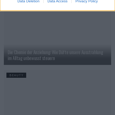
Data Deletion
Data Access
Privacy Policy
Die Chemie der Anziehung: Wie Düfte unsere Ausstrahlung
im Alltag unbewusst steuern
BEAUTY