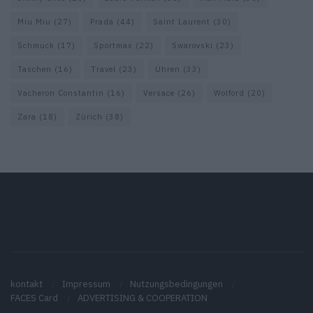
Miu Miu
(27)
Prada
(44)
Saint Laurent
(30)
Schmuck
(17)
Sportmax
(22)
Swarovski
(23)
Taschen
(16)
Travel
(23)
Uhren
(33)
Vacheron Constantin
(16)
Versace
(26)
Wolford
(20)
Zara
(18)
Zürich
(38)
kontakt
Impressum
Nutzungsbedingungen
FACES Card
ADVERTISING & COOPERATION