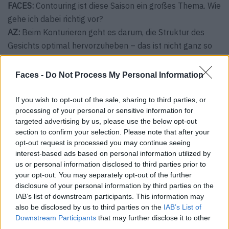
FACES:
Contouring ist diese Saison ein großes Thema. Wie
gehe ich dabei richtig vor?
AZ:
Beim Konturieren geht es darum, die Struktur des
Gesichts optimal hervorzuheben – das ist nicht ganz so
einfach, aber mit den richtigen Tipps auch für Laien
machbar. Als erstes tragen Sie Ihre Foundation auf,
Faces -
Do Not Process My Personal Information
danach den „Touche Eclat“ überall dort, wo die Sonne
normalerweise aufs Gesicht fällt – am besten arbeiten
If you wish to opt-out of the sale, sharing to third parties, or
processing of your personal or sensitive information for
Sie beim Einarbeiten und Verblenden mit den Fingern.
targeted advertising by us, please use the below opt-out
Beginnen Sie beim Nasenrücken, der Stirn und unter dem
section to confirm your selection. Please note that after your
höchsten Punkt Ihrer Braue. Machen Sie einen Kussmund
opt-out request is processed you may continue seeing
und tragen Sie mit einem Rougepinsel Bronzepuder in die
interest-based ads based on personal information utilized by
so entstandene Kuhle auf. Pinseln Sie diagonal in
us or personal information disclosed to third parties prior to
your opt-out. You may separately opt-out of the further
Richtung Ohr, und verblenden Sie alles. Zum Schluss
disclosure of your personal information by third parties on the
tragen Sie etwas Rouge auf die Apfelbäckchen auf, um
IAB’s list of downstream participants. This information may
den Look zu vervollständigen.
also be disclosed by us to third parties on the
IAB’s List of
Downstream Participants
that may further disclose it to other
FACES:
Marc Jacobs schickte seine Models für seine
third parties.