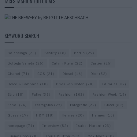
FACES FASHION EDITORIALS
KEYWORD SEARCH
Balenciaga
(20)
Beauty
(18)
Berlin
(29)
Bottega Veneta
(26)
Calvin Klein
(22)
Cartier
(25)
Chanel
(71)
COS
(21)
Diesel
(16)
Dior
(52)
Dolce & Gabbana
(18)
Dries van Noten
(20)
Editorial
(42)
Etro
(18)
Falke
(35)
Fashion
(103)
Fashion Week
(19)
Fendi
(26)
Ferragamo
(27)
Fotografie
(22)
Gucci
(69)
Guess
(17)
H&M
(18)
Hermes
(20)
Hermès
(18)
homepage
(71)
Interview
(82)
Isabel Marant
(23)
Jimmy Choo
(20)
Louis Vuitton
(58)
Max Mara
(30)