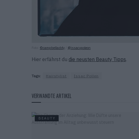
Foto:
©campbelladdy
/
@issacvpoleon
Hier erfährst du
die neusten Beauty Tipps
.
Tags:
Hairstylist
Issac Pollen
VERWANDTE ARTIKEL
BEAUTY