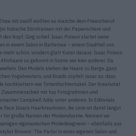
 Etwa mit zwölf wollten so manche dem Friseurberuf
er ­hübsche Stirnfransen mit der Papierschere und
en Kopf. Ging schief. Issac Poleon startet seine
en in einem Salon in Battersea – einem Stadtteil von
e mehr schön, sondern glatt Kunst daraus: Issac Poleon
 Afrohaare so gekonnt in Szene wie kein anderer. Da
zweifeln. Den Models stehen die Haare zu Berge, ganz
chen Vogelnestern, und Braids zöpfelt Issac so, dass
 hochklettern wie Tintenfischtentakel. Der Kreativität
 in Zusammenarbeit mit top Fotografinnen und
emacher Campbell Addy unter anderen. In Editorials
he Face Issacs Haarkreationen, die Liste ist damit längst
ner für große Namen der Modeindustrie. Nennen wir
namigen nigerianischen Mode­designerin – ebenfalls aus
stylist Browns’ The Parlor in einen eigenen Salon und