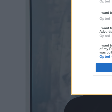
Opted 
I want t
Opted 
I want 
Advertis
Opted 
I want t
of my P
was col
Opted 