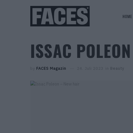
HOME
ISSAC POLEON
by
FACES Magazin
24. Juli 2023
in
Beauty