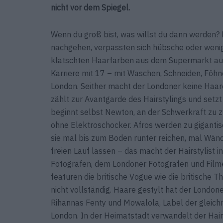
nicht vor dem Spiegel.
Wenn du groß bist, was willst du dann werden?
nachgehen, verpassten sich hübsche oder wenig
klatschten Haarfarben aus dem Supermarkt auf d
Karriere mit 17 – mit Waschen, Schneiden, Föhn
London. Seither macht der Londoner keine Haar
zählt zur Avantgarde des Hairstylings und setzt
beginnt selbst Newton, an der Schwerkraft zu 
ohne Elektroschocker. Afros werden zu gigantis
sie mal bis zum Boden runter reichen, mal Wände
freien Lauf lassen – das macht der Hairstylist
Fotografen, dem Londoner Fotografen und Film
featuren die britische Vogue wie die britische T
nicht vollständig. Haare gestylt hat der Londo
Rihannas Fenty und Mowalola, Label der gleich
London. In der Heimatstadt verwandelt der Hair