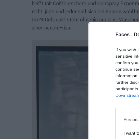
heißt mit Coiffeurschere und Hairspray Experim
nicht, jede und jeder soll sich bei Poleon wohl
Im Mittelpunkt steht ohnehin nur eins: Waschen
einer neuen Frisur.
Faces -
Do
If you wish 
sensitive in
confirm you
continue se
information 
further disc
participants
Downstream 
Persona
I want t