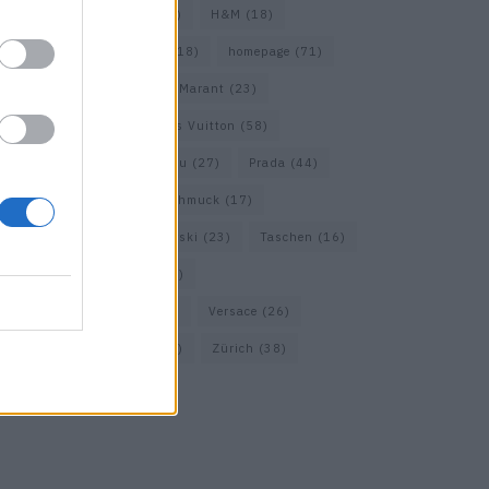
Gucci
(69)
Guess
(17)
H&M
(18)
Hermes
(20)
Hermès
(18)
homepage
(71)
Interview
(82)
Isabel Marant
(23)
Jimmy Choo
(20)
Louis Vuitton
(58)
Max Mara
(30)
Miu Miu
(27)
Prada
(44)
Saint Laurent
(30)
Schmuck
(17)
Sportmax
(22)
Swarovski
(23)
Taschen
(16)
Travel
(23)
Uhren
(33)
Vacheron Constantin
(16)
Versace
(26)
Wolford
(20)
Zara
(18)
Zürich
(38)