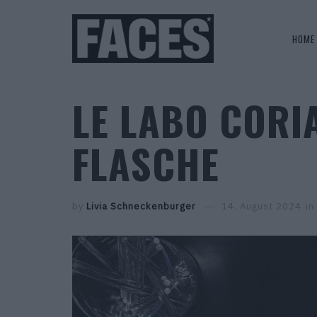
HOME
LE LABO CORIA
FLASCHE
by
Livia Schneckenburger
14. August 2024
in