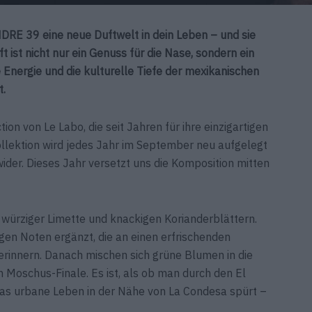
RE 39 eine neue Duftwelt in dein Leben – und sie
ft ist nicht nur ein Genuss für die Nase, sondern ein
 Energie und die kulturelle Tiefe der mexikanischen
t.
ion von Le Labo, die seit Jahren für ihre einzigartigen
ollektion wird jedes Jahr im September neu aufgelegt
ider. Dieses Jahr versetzt uns die Komposition mitten
s würziger Limette und knackigen Korianderblättern.
igen Noten ergänzt, die an einen erfrischenden
erinnern. Danach mischen sich grüne Blumen in die
Moschus-Finale. Es ist, als ob man durch den El
as urbane Leben in der Nähe von La Condesa spürt –