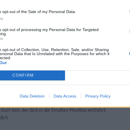
o opt-out of the Sale of my Personal Data.
In
to opt-out of processing my Personal Data for Targeted
ing.
In
er kulinarische Streitpunkt unter Kräutern: Entweder du
o opt-out of Collection, Use, Retention, Sale, and/or Sharing
ersonal Data that Is Unrelated with the Purposes for which it
oten oder du meidest ihn wie die Pest. Aber CORIANDRE
lected.
Out
zu bieten hat als nur kulinarische Diskussionen. Das
 beweist, wie überraschend und faszinierend ein
CONFIRM
en Duft in allen Le Labo Stores weltweit entdecken.
Data Deletion
Data Access
Privacy Policy
 das ganze Jahr über in Mexiko verfügbar sein. Wenn du
uft bist, der dich in die Straßen Mexikos entführt,
ich.