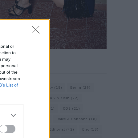
sonal or
ection to
ou may
 personal
KEYWORD SEARCH
out of the
 downstream
B’s List of
Balenciaga
(20)
Beauty
(18)
Berlin
(29)
Bottega Veneta
(26)
Calvin Klein
(22)
Cartier
(25)
Chanel
(71)
COS
(21)
Diesel
(16)
Dior
(52)
Dolce & Gabbana
(18)
Dries van Noten
(20)
Editorial
(42)
Etro
(18)