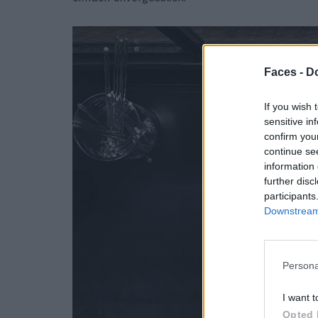
Faces -
Do
If you wish 
sensitive in
confirm you
continue se
information 
further disc
participants
Downstream 
Persona
I want t
Opted 