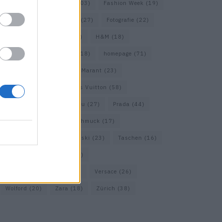
Falke
(35)
Fashion
(103)
Fashion Week
(19)
Fendi
(26)
Ferragamo
(27)
Fotografie
(22)
Gucci
(69)
Guess
(17)
H&M
(18)
Hermes
(20)
Hermès
(18)
homepage
(71)
Interview
(82)
Isabel Marant
(23)
Jimmy Choo
(20)
Louis Vuitton
(58)
Max Mara
(30)
Miu Miu
(27)
Prada
(44)
Saint Laurent
(30)
Schmuck
(17)
Sportmax
(22)
Swarovski
(23)
Taschen
(16)
Travel
(23)
Uhren
(33)
Vacheron Constantin
(16)
Versace
(26)
Wolford
(20)
Zara
(18)
Zürich
(38)