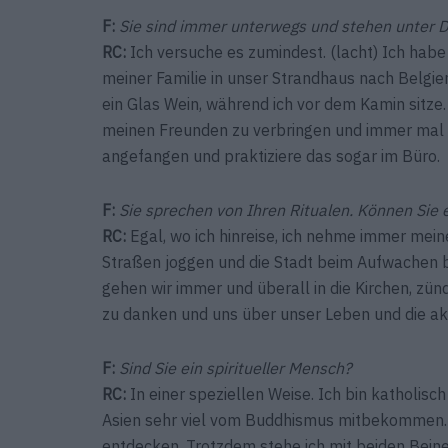
F:
Sie sind immer unterwegs und stehen unter D
RC:
Ich versuche es zumindest. (lacht) Ich habe 
meiner Familie in unser Strandhaus nach Belgien
ein Glas Wein, während ich vor dem Kamin sitze. 
meinen Freunden zu verbringen und immer mal w
angefangen und praktiziere das sogar im Büro.
F:
Sie sprechen von Ihren Ritualen. Können Sie 
RC:
Egal, wo ich hinreise, ich nehme immer mein
Straßen joggen und die Stadt beim Aufwachen b
gehen wir immer und überall in die Kirchen, zü
zu danken und uns über unser Leben und die a
F:
Sind Sie ein spiritueller Mensch?
RC:
In einer speziellen Weise. Ich bin katholi
Asien sehr viel vom Buddhismus mitbekommen. Ic
entdecken. Trotzdem stehe ich mit beiden Beine