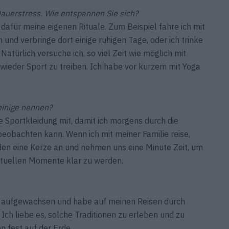
auerstress. Wie entspannen Sie sich?
dafür meine eigenen Rituale. Zum Beispiel fahre ich mit
 und verbringe dort einige ruhigen Tage, oder ich trinke
Natürlich versuche ich, so viel Zeit wie möglich mit
ieder Sport zu treiben. Ich habe vor kurzem mit Yoga
einige nennen?
e Sportkleidung mit, damit ich morgens durch die
eobachten kann. Wenn ich mit meiner Familie reise,
nden eine Kerze an und nehmen uns eine Minute Zeit, um
ktuellen Momente klar zu werden.
sch aufgewachsen und habe auf meinen Reisen durch
h liebe es, solche Traditionen zu erleben und zu
n fest auf der Erde.