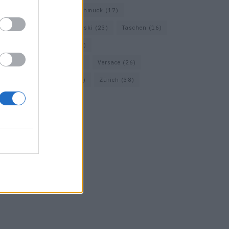
Saint Laurent
(30)
Schmuck
(17)
Sportmax
(22)
Swarovski
(23)
Taschen
(16)
Travel
(23)
Uhren
(33)
Vacheron Constantin
(16)
Versace
(26)
Wolford
(20)
Zara
(18)
Zürich
(38)