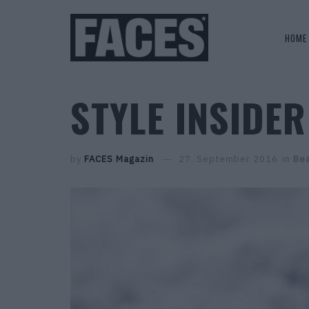
HOME
STYLE INSIDE
by
FACES Magazin
27. September 2016
in
Be