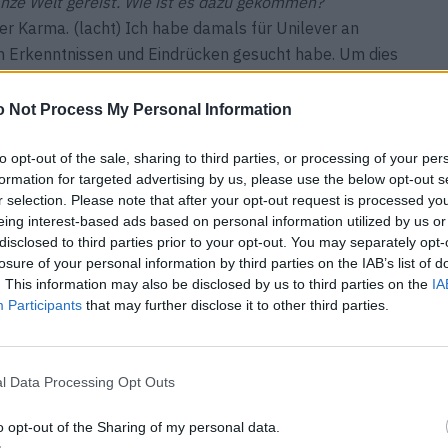
anze Welt gereist. Wie ist es dazu gekommen?
r Karma. (lacht) Ich habe damals für Unilever an
en Erkenntnissen und Eindrücken gesucht habe. Um dies
chlossen. Ich wollte inspirierende Menschen treffen und
ern.
 Not Process My Personal Information
to opt-out of the sale, sharing to third parties, or processing of your per
formation for targeted advertising by us, please use the below opt-out s
e Trendforschung. Ich habe verschiedene
r selection. Please note that after your opt-out request is processed y
d mir in den unterschiedlichsten Ländern und Städten
eing interest-based ads based on personal information utilized by us or
ehen. Tokyo, Paris, New York, London – es ging mir
disclosed to third parties prior to your opt-out. You may separately opt-
 hip waren und den Puls der Zeit aufgriffen.
losure of your personal information by third parties on the IAB’s list of
. This information may also be disclosed by us to third parties on the
IA
Participants
that may further disclose it to other third parties.
Danach kam ich zurück und war erst einmal komplett
beiten, aber mein Kopf war voll mit Ideen! Und in
l Data Processing Opt Outs
ossen, mein eigenes Lifestyle-Label zu gründen.
o opt-out of the Sharing of my personal data.