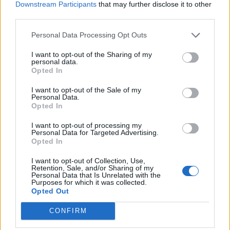
Downstream Participants
that may further disclose it to other
Fotos: © A24
third parties.
I Saw The TV Glow, Jane Schoenbrun, 2024
Personal Data Processing Opt Outs
I want to opt-out of the Sharing of my
Die Reise zur eigenen Identität und Selbstakzeptanz
personal data.
kann sich anfühlen wie ein Horrorfilm. Ein passendes
Opted In
Genre also für eine Geschichte, die als Metapher zur
I want to opt-out of the Sale of my
Entdeckung der eigenen Transidentität gelesen werden
Personal Data.
Opted In
kann. Die beiden ProtagonistInnen flüchten vor der
Realität, in dem sie sich gänzlich ihrer Obsession mit einer
I want to opt-out of processing my
Personal Data for Targeted Advertising.
TV-Show hingeben – doch das kann nur vorübergehend
Opted In
gut gehen, denn irgendwann muss man sich mit dem
I want to opt-out of Collection, Use,
eigenen Selbst auseinandersetzen.
Retention, Sale, and/or Sharing of my
Personal Data that Is Unrelated with the
Purposes for which it was collected.
Opted Out
CONFIRM