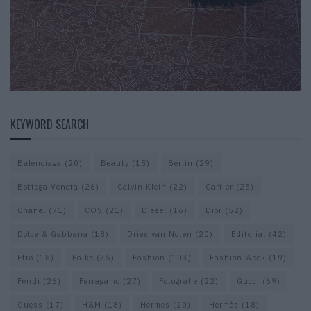
KEYWORD SEARCH
Balenciaga
(20)
Beauty
(18)
Berlin
(29)
Bottega Veneta
(26)
Calvin Klein
(22)
Cartier
(25)
Chanel
(71)
COS
(21)
Diesel
(16)
Dior
(52)
Dolce & Gabbana
(18)
Dries van Noten
(20)
Editorial
(42)
Etro
(18)
Falke
(35)
Fashion
(103)
Fashion Week
(19)
Fendi
(26)
Ferragamo
(27)
Fotografie
(22)
Gucci
(69)
Guess
(17)
H&M
(18)
Hermes
(20)
Hermès
(18)