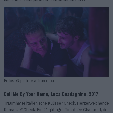
Fotos: © picture alliance pa
Call Me By Your Name, Luca Guadagnino, 2017
Traumhafte italienische Kulisse? Check. Herzerweichende
Romanze? Check. Ein 21-jähriger Timothée Chalamet, der