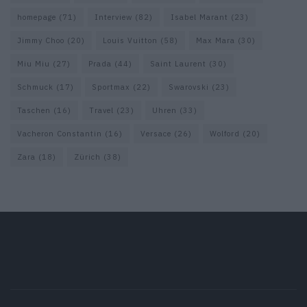
homepage
(71)
Interview
(82)
Isabel Marant
(23)
Jimmy Choo
(20)
Louis Vuitton
(58)
Max Mara
(30)
Miu Miu
(27)
Prada
(44)
Saint Laurent
(30)
Schmuck
(17)
Sportmax
(22)
Swarovski
(23)
Taschen
(16)
Travel
(23)
Uhren
(33)
Vacheron Constantin
(16)
Versace
(26)
Wolford
(20)
Zara
(18)
Zürich
(38)