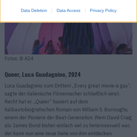
Data Deletion
Data Access
Privacy Policy
Fotos: © A24
Queer, Luca Guadagnino, 2024
Luca Guadagnino zum Dritten! „Every great movie is gay“,
sagte der italienische Filmemacher schließlich einst.
Recht hat er. „Queer“ basiert auf dem
halbautobiografischen Roman von William S. Burroughs,
einem der Pioniere der Beat-Generation. Wem David Craig
als James Bond bisher einfach viel zu heterosexuell war,
der kann nun eine neue Seite von ihm entdecken.