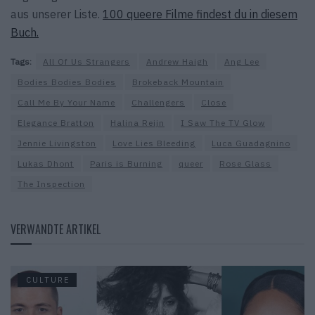
aus unserer Liste.
100 queere Filme findest du in diesem
Buch.
Tags:
All Of Us Strangers
Andrew Haigh
Ang Lee
Bodies Bodies Bodies
Brokeback Mountain
Call Me By Your Name
Challengers
Close
Elegance Bratton
Halina Reijn
I Saw The TV Glow
Jennie Livingston
Love Lies Bleeding
Luca Guadagnino
Lukas Dhont
Paris is Burning
queer
Rose Glass
The Inspection
VERWANDTE ARTIKEL
CULTURE