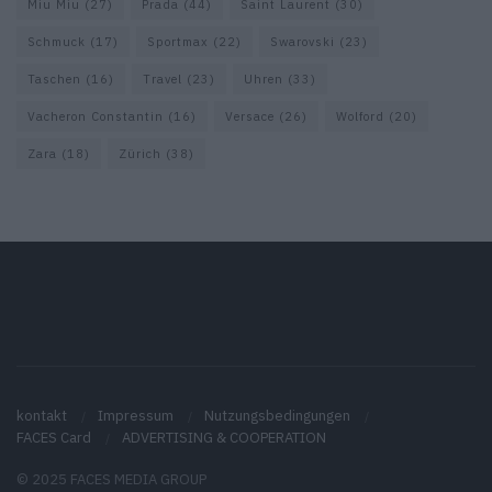
Miu Miu
(27)
Prada
(44)
Saint Laurent
(30)
Schmuck
(17)
Sportmax
(22)
Swarovski
(23)
Taschen
(16)
Travel
(23)
Uhren
(33)
Vacheron Constantin
(16)
Versace
(26)
Wolford
(20)
Zara
(18)
Zürich
(38)
kontakt
Impressum
Nutzungsbedingungen
FACES Card
ADVERTISING & COOPERATION
© 2025 FACES MEDIA GROUP