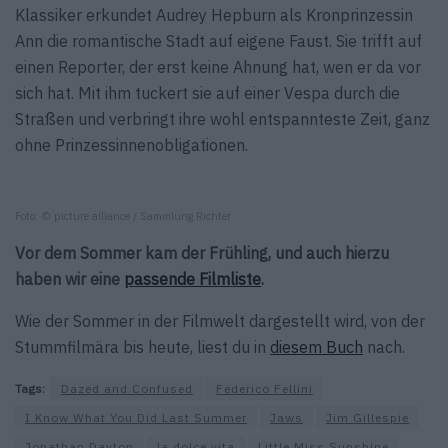
Klassiker erkundet Audrey Hepburn als Kronprinzessin
Ann die romantische Stadt auf eigene Faust. Sie trifft auf
einen Reporter, der erst keine Ahnung hat, wen er da vor
sich hat. Mit ihm tuckert sie auf einer Vespa durch die
Straßen und verbringt ihre wohl entspannteste Zeit, ganz
ohne Prinzessinnenobligationen.
Foto: © picture alliance / Sammlung Richter
Vor dem Sommer kam der Frühling, und auch hierzu
haben wir eine
passende Filmliste
.
Wie der Sommer in der Filmwelt dargestellt wird, von der
Stummfilmära bis heute, liest du in
diesem Buch
nach.
Tags:
Dazed and Confused
Federico Fellini
I Know What You Did Last Summer
Jaws
Jim Gillespie
Jonathan Dayton
la dolce vita
Little Miss Sunshine