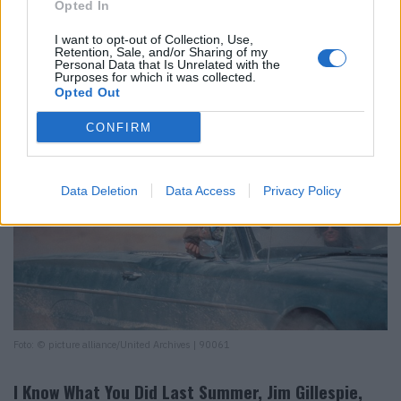
Opted In
fröhlichen Fahrt wird bald eine Flucht und aus den
gelangweilten Freundinnen geschickte, wenn auch
I want to opt-out of Collection, Use,
Retention, Sale, and/or Sharing of my
unfreiwillige Kriminelle.
Personal Data that Is Unrelated with the
Purposes for which it was collected.
Opted Out
CONFIRM
Data Deletion
Data Access
Privacy Policy
Foto: © picture alliance/United Archives | 90061
I Know What You Did Last Summer, Jim Gillespie,