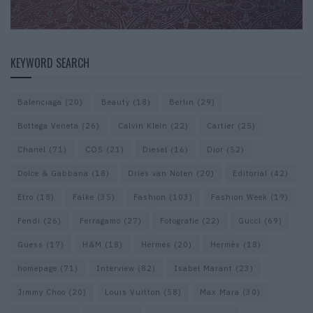
KEYWORD SEARCH
Balenciaga
(20)
Beauty
(18)
Berlin
(29)
Bottega Veneta
(26)
Calvin Klein
(22)
Cartier
(25)
Chanel
(71)
COS
(21)
Diesel
(16)
Dior
(52)
Dolce & Gabbana
(18)
Dries van Noten
(20)
Editorial
(42)
Etro
(18)
Falke
(35)
Fashion
(103)
Fashion Week
(19)
Fendi
(26)
Ferragamo
(27)
Fotografie
(22)
Gucci
(69)
Guess
(17)
H&M
(18)
Hermes
(20)
Hermès
(18)
homepage
(71)
Interview
(82)
Isabel Marant
(23)
Jimmy Choo
(20)
Louis Vuitton
(58)
Max Mara
(30)