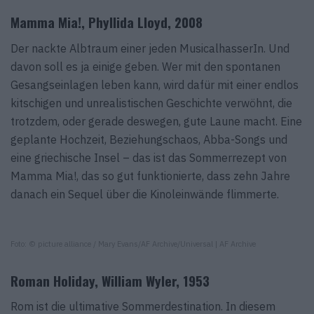
Mamma Mia!, Phyllida Lloyd, 2008
Der nackte Albtraum einer jeden MusicalhasserIn. Und
davon soll es ja einige geben. Wer mit den spontanen
Gesangseinlagen leben kann, wird dafür mit einer endlos
kitschigen und unrealistischen Geschichte verwöhnt, die
trotzdem, oder gerade deswegen, gute Laune macht. Eine
geplante Hochzeit, Beziehungschaos, Abba-Songs und
eine griechische Insel – das ist das Sommerrezept von
Mamma Mia!, das so gut funktionierte, dass zehn Jahre
danach ein Sequel über die Kinoleinwände flimmerte.
Foto: © picture alliance / Mary Evans/AF Archive/Universal | AF Archive
Roman Holiday, William Wyler, 1953
Rom ist die ultimative Sommerdestination. In diesem