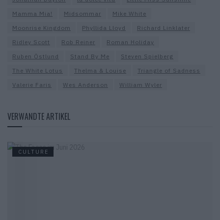
Mamma Mia!
Midsommar
Mike White
Moonrise Kingdom
Phyllida Lloyd
Richard Linklater
Ridley Scott
Rob Reiner
Roman Holiday
Ruben Östlund
Stand By Me
Steven Spielberg
The White Lotus
Thelma & Louise
Triangle of Sadness
Valerie Faris
Wes Anderson
William Wyler
VERWANDTE ARTIKEL
CULTURE