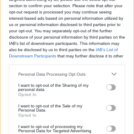
section to confirm your selection. Please note that after your
opt-out request is processed you may continue seeing
interest-based ads based on personal information utilized by
us or personal information disclosed to third parties prior to
your opt-out. You may separately opt-out of the further
disclosure of your personal information by third parties on the
IAB’s list of downstream participants. This information may
also be disclosed by us to third parties on the
IAB’s List of
Downstream Participants
that may further disclose it to other
third parties.
Personal Data Processing Opt Outs
Foto: © picture alliance / PictureLux/HBO | R4820
I want to opt-out of the Sharing of my
personal data.
Thelma & Louise, Ridley Scott, 1991
Opted In
Alles, was zum Subgenre Roadmovie gehört, gehört auch
I want to opt-out of the Sale of my
Personal Data.
auf diese Liste. „Thelma & Louise“ ist ein Roadmovie der
Opted In
Extraklasse. Zwei beste Freundinnen wollen dem öden
I want to opt-out of processing my
Alltag entfliehen – klingt nachvollziehbar. Aus der
Personal Data for Targeted Advertising.