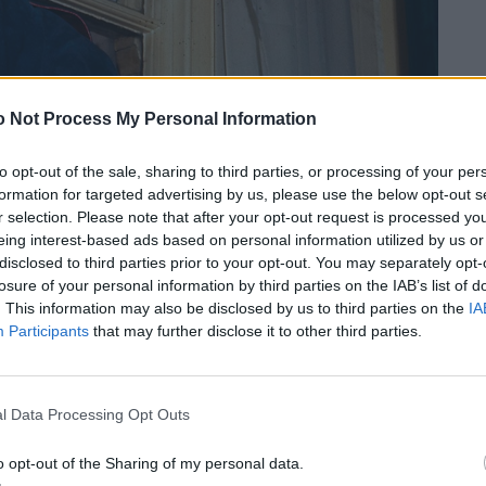
 Not Process My Personal Information
to opt-out of the sale, sharing to third parties, or processing of your per
formation for targeted advertising by us, please use the below opt-out s
r selection. Please note that after your opt-out request is processed y
idenden Ausschnitt im Leben Dylans, als er 1961 in New
eing interest-based ads based on personal information utilized by us or
e zum Idol einer Generation zupft. Vier Jahre später
disclosed to third parties prior to your opt-out. You may separately opt-
s Tickets kaufen, nur um ihren Helden auszubuhen. Es ist
losure of your personal information by third parties on the IAB’s list of
. This information may also be disclosed by us to third parties on the
IA
ume der amerikanischen BürgerInnen zu Wut und
Participants
that may further disclose it to other third parties.
sfiguren des positiven Wandels vor den Augen der Welt
l Data Processing Opt Outs
o opt-out of the Sharing of my personal data.