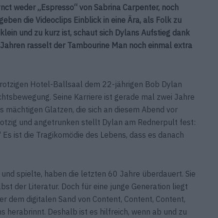
ynct weder „Espresso“ von Sabrina Carpenter, noch
eben die Videoclips Einblick in eine Ära, als Folk zu
lein und zu kurz ist, schaut sich Dylans Aufstieg dank
 Jahren rasselt der Tambourine Man noch einmal extra
protzigen Hotel-Ballsaal dem 22-jährigen Bob Dylan
echtsbewegung. Seine Karriere ist gerade mal zwei Jahre
us mächtigen Glatzen, die sich an diesem Abend vor
rotzig und angetrunken stellt Dylan am Rednerpult fest:
 Es ist die Tragikomödie des Lebens, dass es danach
 und spielte, haben die letzten 60 Jahre überdauert. Sie
st der Literatur. Doch für eine junge Generation liegt
er dem digitalen Sand von Content, Content, Content,
s herabrinnt. Deshalb ist es hilfreich, wenn ab und zu