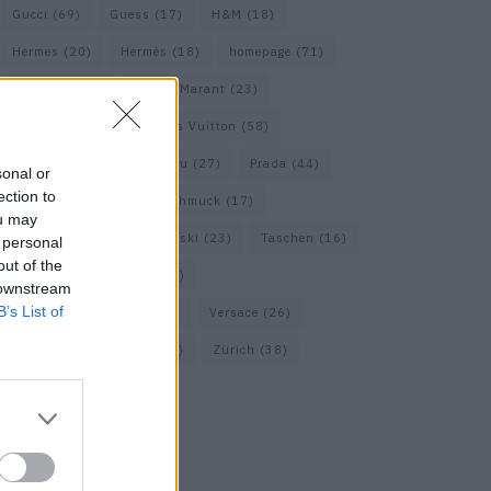
Gucci
(69)
Guess
(17)
H&M
(18)
Hermes
(20)
Hermès
(18)
homepage
(71)
Interview
(82)
Isabel Marant
(23)
Jimmy Choo
(20)
Louis Vuitton
(58)
Max Mara
(30)
Miu Miu
(27)
Prada
(44)
sonal or
ection to
Saint Laurent
(30)
Schmuck
(17)
ou may
Sportmax
(22)
Swarovski
(23)
Taschen
(16)
 personal
out of the
Travel
(23)
Uhren
(33)
 downstream
B’s List of
Vacheron Constantin
(16)
Versace
(26)
Wolford
(20)
Zara
(18)
Zürich
(38)