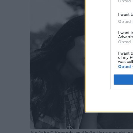
Opted 
I want t
Opted 
I want 
Advertis
Opted 
I want t
of my P
was col
Opted 
Als John F. Kennedy ins Weiße Haus einzieht, e