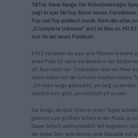
TikTok. Keine Bange. Der Nobelpreisträger lips
zeigt er epic Ski Guy dance moves. Stattdessen g
Pop und Pop politisch wurde. Wem das alles zu k
„A Complete Unknown“ jetzt im Kino an. Mit 83
laut für ein neues Publikum.
1963 verleihen ein paar alte Männer in einem 
einen Preis für seine Verdienste in der Bürgerr
alt. Nun blickt der Troubadour über ein Meer a
allem selbst auf die Schulter klopfen wollen. T
„Ich habe lange gebraucht, um jung zu werden.“
ziemlich kurz geht, um plötzlich alt zu sein.
Die Songs, die Bob Dylan in jenen Tagen schrieb
gehören zum größten Schatz in der Musik, ja selb
dieser Schatz wahrscheinlich tief begraben. Unt
der jedes Jahr, jede Woche, jede Sekunde auf un