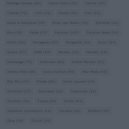
Bottega Veneta
(26)
Calvin Klein
(22)
Cartier
(25)
Chanel
(71)
COS
(21)
Diesel
(16)
Dior
(52)
Dolce & Gabbana
(18)
Dries van Noten
(20)
Editorial
(42)
Etro
(18)
Falke
(35)
Fashion
(103)
Fashion Week
(19)
Fendi
(26)
Ferragamo
(27)
Fotografie
(22)
Gucci
(69)
Guess
(17)
H&M
(18)
Hermes
(20)
Hermès
(18)
homepage
(71)
Interview
(82)
Isabel Marant
(23)
Jimmy Choo
(20)
Louis Vuitton
(58)
Max Mara
(30)
Miu Miu
(27)
Prada
(44)
Saint Laurent
(30)
Schmuck
(17)
Sportmax
(22)
Swarovski
(23)
Taschen
(16)
Travel
(23)
Uhren
(33)
Vacheron Constantin
(16)
Versace
(26)
Wolford
(20)
Zara
(18)
Zürich
(38)