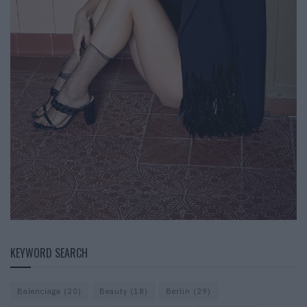
KEYWORD SEARCH
Balenciaga
(20)
Beauty
(18)
Berlin
(29)