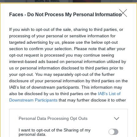
Faces -
Do Not Process My Personal Information
If you wish to opt-out of the sale, sharing to third parties, or
processing of your personal or sensitive information for
targeted advertising by us, please use the below opt-out
section to confirm your selection. Please note that after your
opt-out request is processed you may continue seeing
interest-based ads based on personal information utilized by
Die neue FACES Ausgabe – jetzt an jedem Kiosk mit
us or personal information disclosed to third parties prior to
your opt-out. You may separately opt-out of the further
gutem Geschmack in deiner Nähe.
disclosure of your personal information by third parties on the
IAB’s list of downstream participants. This information may
Immer auf dem Laufenden bleiben in Sachen FACES?
also be disclosed by us to third parties on the
IAB’s List of
Folge uns auf
Instagram
.
Downstream Participants
that may further disclose it to other
third parties.
Du willst FACES direkt in deinen Briefkasten? Schließe ein
Abo ab auf
faces.ch
.
Personal Data Processing Opt Outs
Tags:
FACES
FACES Summer Issue
homepage
I want to opt-out of the Sharing of my
personal data.