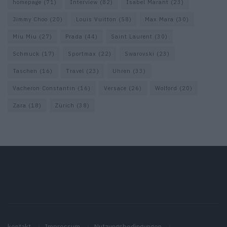
homepage
(71)
Interview
(82)
Isabel Marant
(23)
Jimmy Choo
(20)
Louis Vuitton
(58)
Max Mara
(30)
Miu Miu
(27)
Prada
(44)
Saint Laurent
(30)
Schmuck
(17)
Sportmax
(22)
Swarovski
(23)
Taschen
(16)
Travel
(23)
Uhren
(33)
Vacheron Constantin
(16)
Versace
(26)
Wolford
(20)
Zara
(18)
Zürich
(38)
kontakt
Impressum
Nutzungsbedingungen