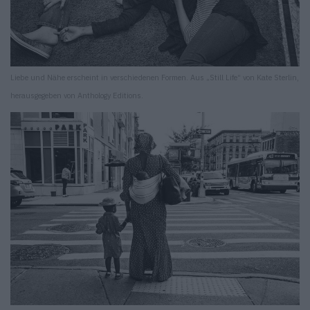
Liebe und Nähe erscheint in verschiedenen Formen. Aus „Still Life“ von Kate Sterlin,
herausgegeben von Anthology Editions.