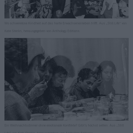
Wo schwerelose Kindheit auf das harte Erwachsenenleben trifft. Aus „Still Life“ von
Kate Sterlin, herausgegeben von Anthology Editions.
Ein Weihnachtsdinner ohne emotionale Konflikte? Gibt’s höchst selten. Aus „Still