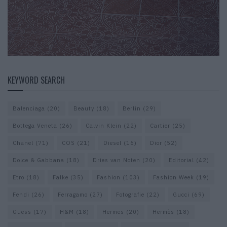
KEYWORD SEARCH
Balenciaga
(20)
Beauty
(18)
Berlin
(29)
Bottega Veneta
(26)
Calvin Klein
(22)
Cartier
(25)
Chanel
(71)
COS
(21)
Diesel
(16)
Dior
(52)
Dolce & Gabbana
(18)
Dries van Noten
(20)
Editorial
(42)
Etro
(18)
Falke
(35)
Fashion
(103)
Fashion Week
(19)
Fendi
(26)
Ferragamo
(27)
Fotografie
(22)
Gucci
(69)
Guess
(17)
H&M
(18)
Hermes
(20)
Hermès
(18)