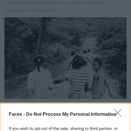
Unterschiedliche Generationen vereint. Aus „Still Life“ von Kate Sterlin,
herausgegeben von Anthology Editions.
Familie bedeutet auch, sich festhalten zu können. Aus „Still Life“ von Kate Sterlin,
herausgegeben von Anthology Editions.
Faces -
Do Not Process My Personal Information
Still Life: Photographs & Love Stories
If you wish to opt-out of the sale, sharing to third parties, or