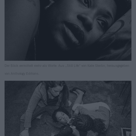
Der Blick vermittelt mehr als Worte. Aus „Still Life“ von Kate Sterlin, herausgegeben
von Anthology Editions.