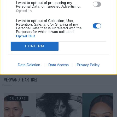
I want to opt-out of processing my
Personal Data for Targeted Advertising.
Opted In
I want to opt-out of Collection, Use,
Retention, Sale, and/or Sharing of my
Personal Data that Is Unrelated with the
Purposes for which it was collected.
Wir haben mit Kate Sterlin über ihr Buch gesprochen –
Opted Out
das Interview findest du hier.
CONFIRM
Mehr von Kate Sterlin siehst du
hier
.
Tags:
Book
Kate Sterlin
Photography
Still Life
Data Deletion
Data Access
Privacy Policy
VERWANDTE ARTIKEL
CULTURE