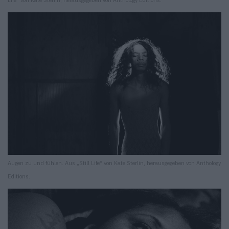
Life“ von Kate Sterlin, herausgegeben von Anthology Editions.
Augen zu und fühlen. Aus „Still Life“ von Kate Sterlin, herausgegeben von Anthology
Editions.