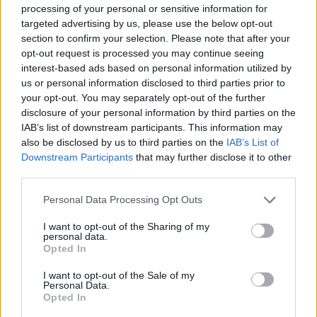
processing of your personal or sensitive information for
Kate Sterlin fängt seit Jahrzehnten das ein, was für viele
targeted advertising by us, please use the below opt-out
unsichtbar ist: Liebe, Familie und alle damit verbundenen
section to confirm your selection. Please note that after your
Emotionen – auch Trauer und Verlust. In ihrem ersten
opt-out request is processed you may continue seeing
interest-based ads based on personal information utilized by
Buch „Still Life“ werden die intimen Fotografien mit
us or personal information disclosed to third parties prior to
poetischen und lyrischen Texten ergänzt. Ausschließlich
your opt-out. You may separately opt-out of the further
in Schwarz-Weiß gehalten, ergründet sie nicht nur
disclosure of your personal information by third parties on the
vielschichtige Gefühle, sondern stellt Fragen nach
IAB’s list of downstream participants. This information may
also be disclosed by us to third parties on the
IAB’s List of
Identität und Zugehörigkeit in den Raum.
Downstream Participants
that may further disclose it to other
Kate Sterlin, Jesse Pollock, „Still Life: Photographs & Love
third parties.
Stories“, Anthology Editions, ca. 70.­—, anthology.net
Personal Data Processing Opt Outs
I want to opt-out of the Sharing of my
personal data.
Opted In
I want to opt-out of the Sale of my
Personal Data.
Opted In