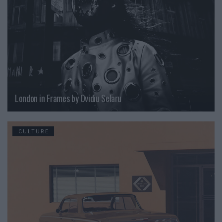
London in Frames by Ovidiu Selaru
CULTURE