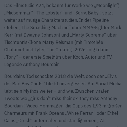
Das Filmstudio A24, bekannt für Werke wie „Moonlight“,
„Midsommar“, „The Lobster“ und „Sorry, Baby“, setzt
weiter auf mutige Charakterstudien. In der Pipeline
stehen „The Smashing Machine“ über MMA-Fighter Mark
Kerr (mit Dwayne Johnson) und „Marty Supreme“ über
Tischtennis-Ikone Marty Reisman (mit Timothée
Chalamet und Tyler, The Creator). 2026 folgt dann
„Tony“ – der erste Spielfilm über Koch, Autor und TV-
Legende Anthony Bourdain.
Bourdains Tod schockte 2018 die Welt, doch der
„
Elvis
der Bad Boy Chefs” bleibt unvergessen. Auf Social Media
lebt sein Mythos weiter – und wie. Zwischen viralen
Tweets wie „girls don’t miss their ex, they miss Anthony
Bourdain“, Video-Hommagen, die Clips des 1,93 m großen
Charmeurs mit Frank Oceans „White Ferrari“ oder Ethel
Cains „Crush“ untermalen und ständig neuen „Wir