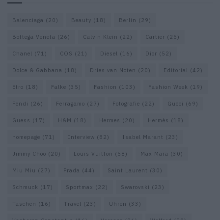
Balenciaga
(20)
Beauty
(18)
Berlin
(29)
Bottega Veneta
(26)
Calvin Klein
(22)
Cartier
(25)
Chanel
(71)
COS
(21)
Diesel
(16)
Dior
(52)
Dolce & Gabbana
(18)
Dries van Noten
(20)
Editorial
(42)
Etro
(18)
Falke
(35)
Fashion
(103)
Fashion Week
(19)
Fendi
(26)
Ferragamo
(27)
Fotografie
(22)
Gucci
(69)
Guess
(17)
H&M
(18)
Hermes
(20)
Hermès
(18)
homepage
(71)
Interview
(82)
Isabel Marant
(23)
Jimmy Choo
(20)
Louis Vuitton
(58)
Max Mara
(30)
Miu Miu
(27)
Prada
(44)
Saint Laurent
(30)
Schmuck
(17)
Sportmax
(22)
Swarovski
(23)
Taschen
(16)
Travel
(23)
Uhren
(33)