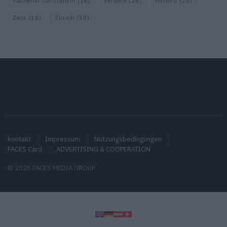
Vacheron Constantin
(16)
Versace
(26)
Wolford
(20)
Zara
(18)
Zürich
(38)
kontakt
Impressum
Nutzungsbedingungen
FACES Card
ADVERTISING & COOPERATION
© 2025 FACES MEDIA GROUP