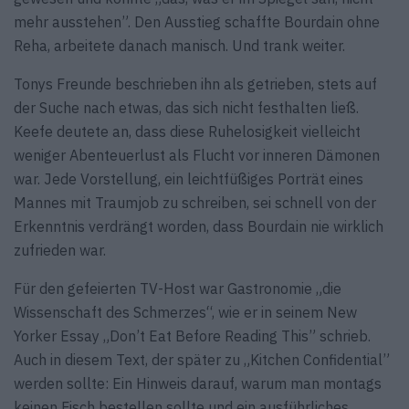
mehr ausstehen”. Den Ausstieg schaffte Bourdain ohne
Reha, arbeitete danach manisch. Und trank weiter.
Tonys Freunde beschrieben ihn als getrieben, stets auf
der Suche nach etwas, das sich nicht festhalten ließ.
Keefe deutete an, dass diese Ruhelosigkeit vielleicht
weniger Abenteuerlust als Flucht vor inneren Dämonen
war. Jede Vorstellung, ein leichtfüßiges Porträt eines
Mannes mit Traumjob zu schreiben, sei schnell von der
Erkenntnis verdrängt worden, dass Bourdain nie wirklich
zufrieden war.
Für den gefeierten TV-Host war Gastronomie „die
Wissenschaft des Schmerzes“, wie er in seinem New
Yorker Essay „Don’t Eat Before Reading This” schrieb.
Auch in diesem Text, der später zu „Kitchen Confidential”
werden sollte: Ein Hinweis darauf, warum man montags
keinen Fisch bestellen sollte und ein ausführliches