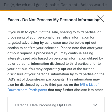
Dinge, die ich mal gesagt habe. Das nicht.“ Anlass war die
Rolle des ehemaligen US-Außenministers bei der
geheimen Teppichbombardierung des neutralen Landes
Faces -
Do Not Process My Personal Information
während des Vietnamkriegs, bei der laut dem Historiker
Ben Kiernan, Gründungsdirektor des Genocide Studies
If you wish to opt-out of the sale, sharing to third parties, or
Program der Universität Yale, schätzungsweise 50.000
processing of your personal or sensitive information for
targeted advertising by us, please use the below opt-out
bis 150.000 ZivilistInnen starben – andere gehen von
section to confirm your selection. Please note that after your
über 500.000 Opfern aus.
opt-out request is processed you may continue seeing
interest-based ads based on personal information utilized by
Im Gespräch für ein
preisgekröntes Porträt
erinnerte
us or personal information disclosed to third parties prior to
Journalist und Autor Patrick Radden Keefe („Empire of
your opt-out. You may separately opt-out of the further
Pain”, „Say Nothing”) Bourdain daran, dass er oft
disclosure of your personal information by third parties on the
IAB’s list of downstream participants. This information may
Menschen kategorisch verurteilt, später aber mit ihnen
also be disclosed by us to third parties on the
IAB’s List of
zu Abend gegessen habe – wie bei Starkoch Emeril
Downstream Participants
that may further disclose it to other
Lagasse. Bourdains trockene Antwort: „Emeril hat
third parties.
Kambodscha nicht bombardiert.“
Personal Data Processing Opt Outs
Im selben Artikel beschreibt Keefe den klassisch