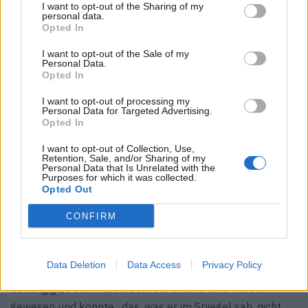
I want to opt-out of the Sharing of my
geschulten Koch als „Apollo in drag as Dionysus“ – ein
personal data.
Opted In
Schöngeist im Gewand eines Hedonisten. Bourdain war
verletzlich und kompromisslos zugleich, jemand, der sich
I want to opt-out of the Sale of my
Personal Data.
in jeder Begegnung wirklich einließ und gerade deshalb
Opted In
unvergesslich blieb.
I want to opt-out of processing my
Personal Data for Targeted Advertising.
Süchte und Dämonen
Opted In
Hinter dem Charme lag eine unruhige Seele. Bourdain
I want to opt-out of Collection, Use,
Retention, Sale, and/or Sharing of my
sprach offen über seine Depressionen, bipolare
Personal Data that Is Unrelated with the
Purposes for which it was collected.
Episoden, Angstzustände, Zwangsstörungen und
Opted Out
Drogensucht: Heroin, Crack, Kokain. Im
Nachruf,
den
Keefe geschrieben hat, erinnert sich der Journalist daran,
CONFIRM
wie Bourdain erzählte, dass er sich als junger Mann
willentlich in die Sucht gestürzt habe. Der Grund für
Data Deletion
Data Access
Privacy Policy
seinen Entzug: Tony hasste es, von der Gnade anderer
abhängig zu sein. Außerdem sei er eine eitle Person
gewesen und konnte „das, was er im Spiegel sah, nicht