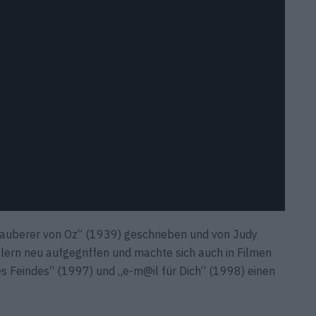
 Zauberer von Oz“ (1939) geschrieben und von Judy
lern neu aufgegriffen und machte sich auch in Filmen
es Feindes“ (1997) und „e-m@il für Dich“ (1998) einen