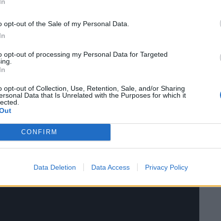
In
o opt-out of the Sale of my Personal Data.
In
to opt-out of processing my Personal Data for Targeted
ing.
In
abama“, gesungen von einem Schönling, begleitet mit
or. Obwohl der Film in der gleichnamigen
o opt-out of Collection, Use, Retention, Sale, and/or Sharing
ersonal Data that Is Unrelated with the Purposes for which it
 passt, findet er auch in härteren Streifen wie „Texas
lected.
Out
d „8 Mile“ (2002) einen Platz.
CONFIRM
reten
Data Deletion
Data Access
Privacy Policy