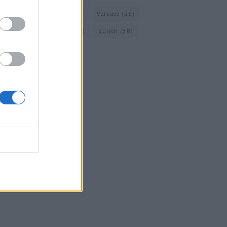
Vacheron Constantin
(16)
Versace
(26)
Wolford
(20)
Zara
(18)
Zürich
(38)