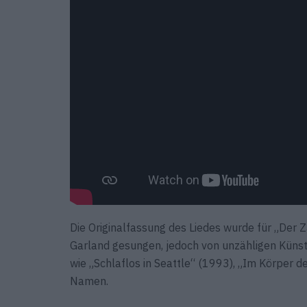
Die Originalfassung des Liedes wurde für „Der
Garland gesungen, jedoch von unzähligen Künst
wie „Schlaflos in Seattle“ (1993), „Im Körper d
Namen.