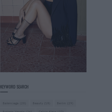
KEYWORD SEARCH
Balenciaga
(20)
Beauty
(18)
Berlin
(29)
Bottega Veneta
(26)
Calvin Klein
(22)