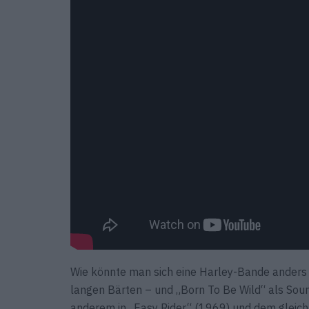
Wie könnte man sich eine Harley-Bande anders v
langen Bärten – und „Born To Be Wild“ als Soun
anderem in „Easy Rider“ (1969) und dem gleich