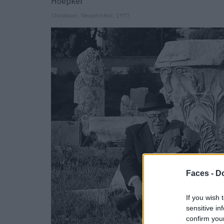
Chinatown, Neujahrsfest, 1977
Faces -
Do
If you wish 
sensitive in
confirm you