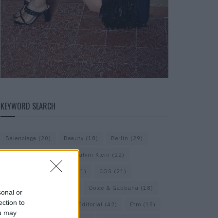
KEYWORD SEARCH
Balenciaga
(20)
Beauty
(18)
Berlin
(29)
Bottega Veneta
(26)
Calvin Klein
(22)
Cartier
(25)
Chanel
(71)
COS
(21)
Diesel
(16)
Dior
(52)
Dolce & Gabbana
(18)
sonal or
ection to
Dries van Noten
(20)
Editorial
(42)
Etro
(18)
ou may