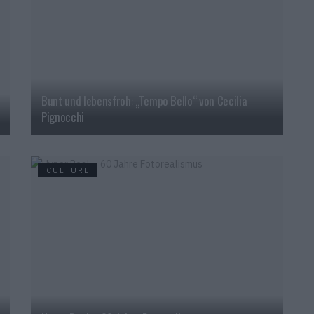
Bunt und lebensfroh: „Tempo Bello“ von Cecilia
Pignocchi
CULTURE