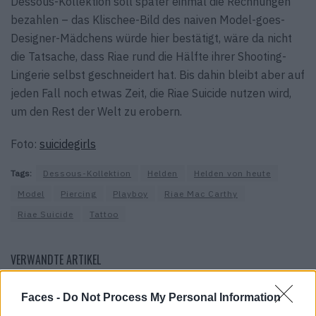
Dessous-Kollektion soll später einmal die Rechnungen
bezahlen – das Klischee-Bild des naiven Model-goes-
Designer-Mädchens würde hier bestätigt, wäre da nicht
die Tatsache, dass Riae rund die Hälfte ihrer Shooting-
Lingerie selbst geschneidert hat. Bis dahin bleibt aber auf
jeden Fall noch etwas Zeit, die Riae Suicide nutzen wird,
um den Rest der Welt zu erobern.
Foto:
suicidegirls
Tags:
Dessous-Kollektion
Helden
Helden von heute
Model
Piercing
Playboy
Riae Mac Carthy
Riae Suicide
Tattoo
VERWANDTE ARTIKEL
Faces -
Do Not Process My Personal Information
CULTURE