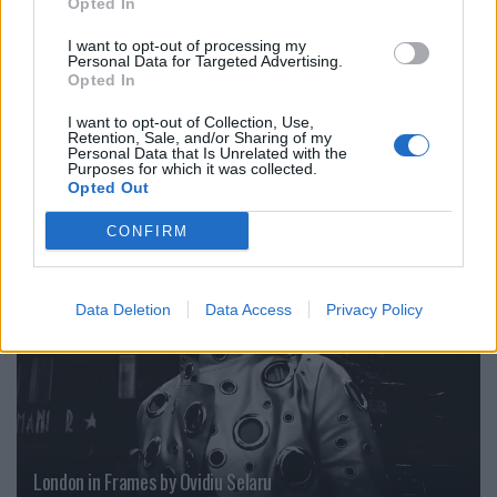
Opted In
I want to opt-out of processing my
Personal Data for Targeted Advertising.
Opted In
I want to opt-out of Collection, Use,
Bunt und lebensfroh: „Tempo Bello“ von Cecilia Pignocchi
Retention, Sale, and/or Sharing of my
Personal Data that Is Unrelated with the
Purposes for which it was collected.
Opted Out
CULTURE
CONFIRM
Data Deletion
Data Access
Privacy Policy
London in Frames by Ovidiu Selaru