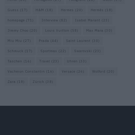
Guess
(17)
H&M
(18)
Hermes
(20)
Hermès
(18)
homepage
(71)
Interview
(82)
Isabel Marant
(23)
Jimmy Choo
(20)
Louis Vuitton
(58)
Max Mara
(30)
Miu Miu
(27)
Prada
(44)
Saint Laurent
(30)
Schmuck
(17)
Sportmax
(22)
Swarovski
(23)
Taschen
(16)
Travel
(23)
Uhren
(33)
Vacheron Constantin
(16)
Versace
(26)
Wolford
(20)
Zara
(18)
Zürich
(38)