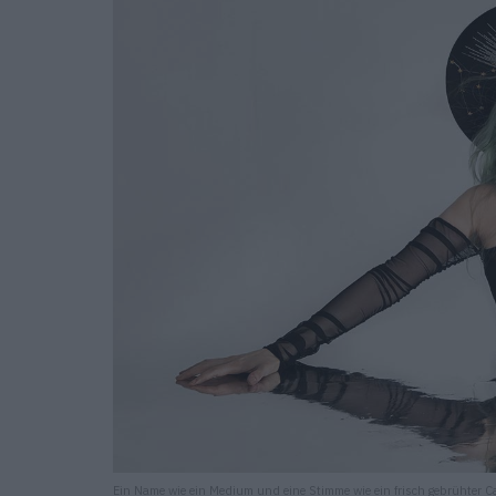
Ein Name wie ein Medium und eine Stimme wie ein frisch gebrühter C