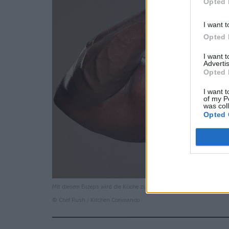
Opted 
I want t
Opted 
I want 
Advertis
Opted 
I want t
of my P
was col
Opted 
Mit diesem Bizeps wird die Küche zum Wrestlingring.
© Chef Rush / Kitchen Commando