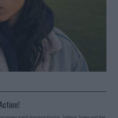
Action!
nosommer greift Harrison Ford in „Indiana Jones and the