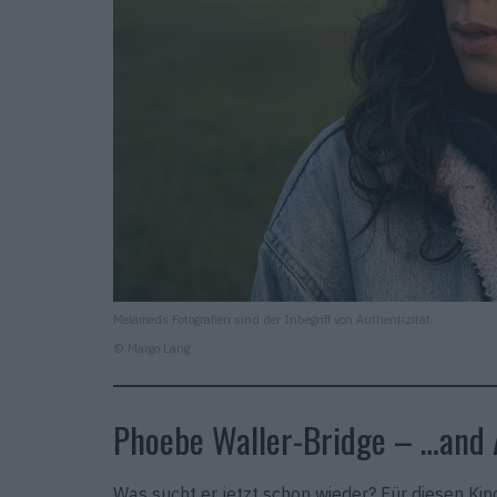
Melameds Fotografien sind der Inbegriff von Authentizität.
© Margo Lang
Phoebe Waller-Bridge – …and 
Was sucht er jetzt schon wieder? Für diesen Ki