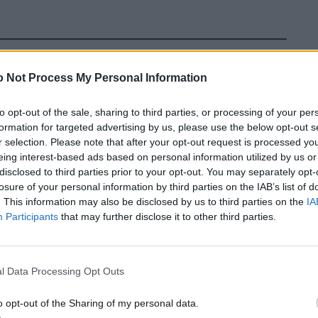
er
 Not Process My Personal Information
rokkoli vom Teller auf. Für vier US-Präsidenten stand
to opt-out of the sale, sharing to third parties, or processing of your per
elber verputzt der Army-Veteran täglich 10’000
formation for targeted advertising by us, please use the below opt-out s
r selection. Please note that after your opt-out request is processed y
tützen in jene zwei Panzerrohre, die er Oberarme nennt.
eing interest-based ads based on personal information utilized by us or
elden suchen: Andre Rush serviert neu in der von
disclosed to third parties prior to your opt-out. You may separately opt-
n Commando“.
losure of your personal information by third parties on the IAB’s list of
. This information may also be disclosed by us to third parties on the
IA
Participants
that may further disclose it to other third parties.
l Data Processing Opt Outs
o opt-out of the Sharing of my personal data.