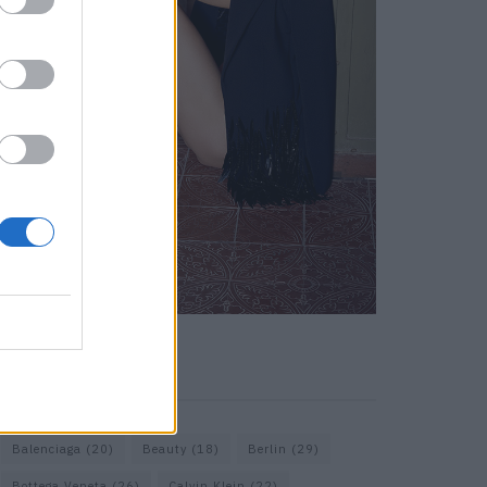
KEYWORD SEARCH
Balenciaga
(20)
Beauty
(18)
Berlin
(29)
Bottega Veneta
(26)
Calvin Klein
(22)