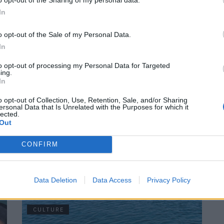
k die blankpolierten Mani-Tische. Wobei die gut 50
In
n wegen „das Auge isst mit“. Wir konnten uns kaum satt
o opt-out of the Sale of my Personal Data.
en wir uns dann an würzigen Edel Plättchen. Sogar
In
 Cassandra Steen gaben sich im orientalischen
uf dem durchwegs übersinnlichen Genuss.
to opt-out of processing my Personal Data for Targeted
ing.
In
fen und der aktuellen FACES-Issue ein saisonal
o opt-out of Collection, Use, Retention, Sale, and/or Sharing
Eistüte.
ersonal Data that Is Unrelated with the Purposes for which it
lected.
Out
CONFIRM
Data Deletion
Data Access
Privacy Policy
CULTURE