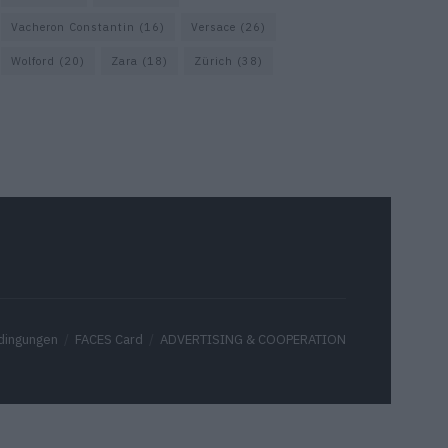
Vacheron Constantin
(16)
Versace
(26)
Wolford
(20)
Zara
(18)
Zürich
(38)
dingungen
FACES Card
ADVERTISING & COOPERATION