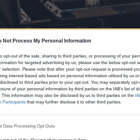
 Not Process My Personal Information
to opt-out of the sale, sharing to third parties, or processing of your per
dels zur Fashion-Week: Der
formation for targeted advertising by us, please use the below opt-out s
r selection. Please note that after your opt-out request is processed y
 Mani an der Fashion Week. Es
eing interest-based ads based on personal information utilized by us or
disclosed to third parties prior to your opt-out. You may separately opt-
hitzig diskutiert, was für die
losure of your personal information by third parties on the IAB’s list of
. This information may also be disclosed by us to third parties on the
IA
ufsteg getragen wurde.
Participants
that may further disclose it to other third parties.
m Herzen von Berlin-Mitte serviert das Mani israelisch
l Data Processing Opt Outs
t als Hotspot der Hummus-Liebhaber. Seit Jahren. Und an
gehört zu den Stammkunden. Abermals deckten wir für
o opt-out of the Sharing of my personal data.