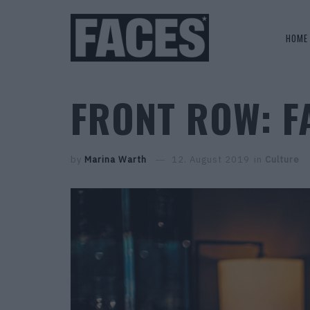
HOME
FRONT ROW: F
by
Marina Warth
12. August 2019
in
Culture