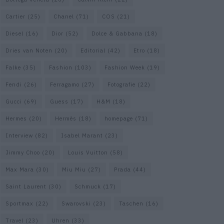
Cartier
(25)
Chanel
(71)
COS
(21)
Diesel
(16)
Dior
(52)
Dolce & Gabbana
(18)
Dries van Noten
(20)
Editorial
(42)
Etro
(18)
Falke
(35)
Fashion
(103)
Fashion Week
(19)
Fendi
(26)
Ferragamo
(27)
Fotografie
(22)
Gucci
(69)
Guess
(17)
H&M
(18)
Hermes
(20)
Hermès
(18)
homepage
(71)
Interview
(82)
Isabel Marant
(23)
Jimmy Choo
(20)
Louis Vuitton
(58)
Max Mara
(30)
Miu Miu
(27)
Prada
(44)
Saint Laurent
(30)
Schmuck
(17)
Sportmax
(22)
Swarovski
(23)
Taschen
(16)
Travel
(23)
Uhren
(33)