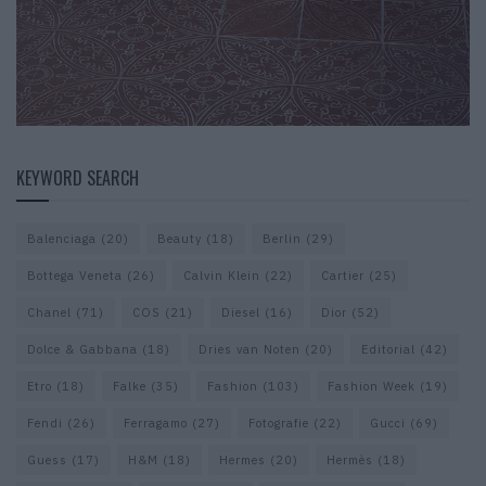
KEYWORD SEARCH
Balenciaga
(20)
Beauty
(18)
Berlin
(29)
Bottega Veneta
(26)
Calvin Klein
(22)
Cartier
(25)
Chanel
(71)
COS
(21)
Diesel
(16)
Dior
(52)
Dolce & Gabbana
(18)
Dries van Noten
(20)
Editorial
(42)
Etro
(18)
Falke
(35)
Fashion
(103)
Fashion Week
(19)
Fendi
(26)
Ferragamo
(27)
Fotografie
(22)
Gucci
(69)
Guess
(17)
H&M
(18)
Hermes
(20)
Hermès
(18)