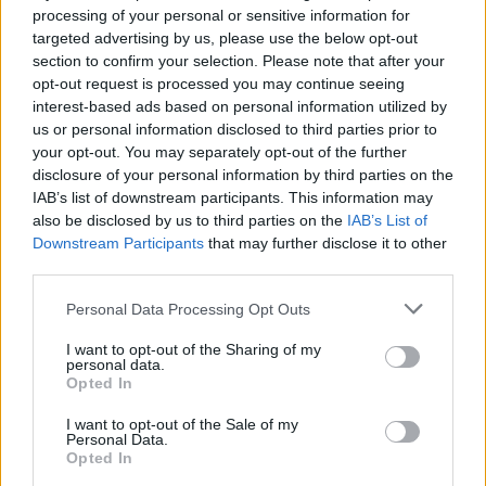
processing of your personal or sensitive information for
F:
Sprechen Sie neben Spanisch, Französisch, Englisch
targeted advertising by us, please use the below opt-out
und Italienisch noch andere Sprachen, und wie wichtig ist
section to confirm your selection. Please note that after your
es Ihnen, Fremdsprachen zu beherrschen?
opt-out request is processed you may continue seeing
PC:
Es lohnt sich für jeden, mehrere Fremdsprachen zu
interest-based ads based on personal information utilized by
us or personal information disclosed to third parties prior to
sprechen, aber für einen Schauspieler ist es essentiell.
your opt-out. You may separately opt-out of the further
Ich wäre nicht in der Lage gewesen, all diese Filme zu
disclosure of your personal information by third parties on the
machen, würde ich nicht mehrere Sprachen sprechen.
IAB’s list of downstream participants. This information may
Eine Sprache hilft dir dabei, die Kultur zu verstehen.
also be disclosed by us to third parties on the
IAB’s List of
Downstream Participants
that may further disclose it to other
Zurzeit versuche ich, Portugiesisch zu lernen – ich liebe
third parties.
den Klang dieser Sprache! Und für meinen nächsten Film
„Wasp Network“ übe ich Spanisch mit kubanischem
Personal Data Processing Opt Outs
Akzent, das ist eine weitere große Herausforderung.
I want to opt-out of the Sharing of my
personal data.
F:
Sie haben bereits in vielen Filmen an der Seite Ihres
Opted In
Mannes Javier Bardem gespielt und tun dies auch in
I want to opt-out of the Sale of my
Ihren neusten Streifen „Everybody Knows“ und „Loving
Personal Data.
Opted In
Pablo“.