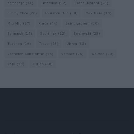
homepage
(71)
Interview
(82)
Isabel Marant
(23)
Jimmy Choo
(20)
Louis Vuitton
(58)
Max Mara
(30)
Miu Miu
(27)
Prada
(44)
Saint Laurent
(30)
Schmuck
(17)
Sportmax
(22)
Swarovski
(23)
Taschen
(16)
Travel
(23)
Uhren
(33)
Vacheron Constantin
(16)
Versace
(26)
Wolford
(20)
Zara
(18)
Zürich
(38)