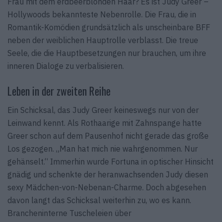
Frau mit dem erdbeerblonden Haar? Es ist Judy Greer –
Hollywoods bekannteste Nebenrolle. Die Frau, die in
Romantik-Komödien grundsätzlich als unscheinbare BFF
neben der weiblichen Hauptrolle verblasst. Die treue
Seele, die die Hauptbesetzungen nur brauchen, um ihre
inneren Dialoge zu verbalisieren.
Leben in der zweiten Reihe
Ein Schicksal, das Judy Greer keineswegs nur von der
Leinwand kennt. Als Rothaarige mit Zahnspange hatte
Greer schon auf dem Pausenhof nicht gerade das große
Los gezogen. „Man hat mich nie wahrgenommen. Nur
gehänselt.“ Immerhin wurde Fortuna in optischer Hinsicht
gnädig und schenkte der heranwachsenden Judy diesen
sexy Mädchen-von-Nebenan-Charme. Doch abgesehen
davon langt das Schicksal weiterhin zu, wo es kann.
Brancheninterne Tuscheleien über