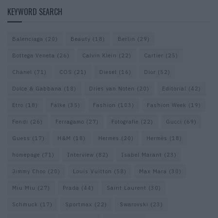
KEYWORD SEARCH
Balenciaga
(20)
Beauty
(18)
Berlin
(29)
Bottega Veneta
(26)
Calvin Klein
(22)
Cartier
(25)
Chanel
(71)
COS
(21)
Diesel
(16)
Dior
(52)
Dolce & Gabbana
(18)
Dries van Noten
(20)
Editorial
(42)
Etro
(18)
Falke
(35)
Fashion
(103)
Fashion Week
(19)
Fendi
(26)
Ferragamo
(27)
Fotografie
(22)
Gucci
(69)
Guess
(17)
H&M
(18)
Hermes
(20)
Hermès
(18)
homepage
(71)
Interview
(82)
Isabel Marant
(23)
Jimmy Choo
(20)
Louis Vuitton
(58)
Max Mara
(30)
Miu Miu
(27)
Prada
(44)
Saint Laurent
(30)
Schmuck
(17)
Sportmax
(22)
Swarovski
(23)