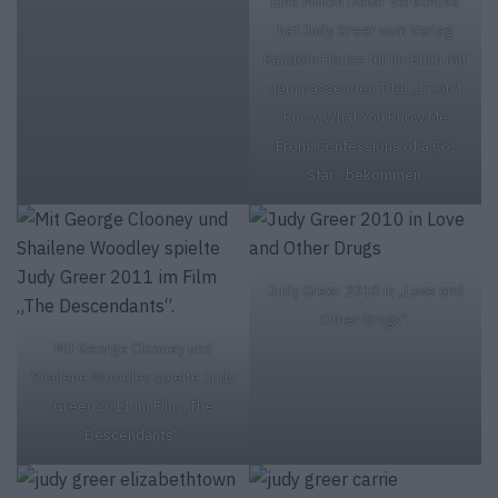
Eine Million Dollar Vorschuss
hat Judy Greer vom Verlag
Random House für ihr Buch mit
dem passenden Titel „I Don’t
Know What You Know Me
From: Confessions of a Co-
Star“ bekommen.
Judy Greer 2010 in „Love and
Other Drugs“.
Mit George Clooney und
Shailene Woodley spielte Judy
Greer 2011 im Film „The
Descendants“.