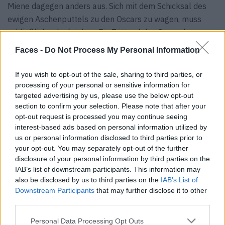
Miene dagegen anders aus. Sich mit dem Schicksal des
ewigen Aschenputtels zu den Oscars zu wagen, muss
schließlich schief gehen. Ein Tritt auf den Saum des
Designerfetzens genügt, um Hunderte Perlen-
Faces -
Do Not Process My Personal Information
Verzierungen über den wichtigsten Teppich der Branche
kullern zu lassen. Die Purpur-Röte ihrer Wangen, das
If you wish to opt-out of the sale, sharing to third parties, or
hysterisch-verzweifelte Lächeln und der freie Blick auf
processing of your personal or sensitive information for
targeted advertising by us, please use the below opt-out
die fleischfarbene Stützwäsche machen Judy zwar
section to confirm your selection. Please note that after your
menschlich, erklären aber auch, warum sie weder
opt-out request is processed you may continue seeing
Klassensprecherin war, noch jemals die Hauptrolle
interest-based ads based on personal information utilized by
besetzen wird. „Das war der peinlichste Moment meines
us or personal information disclosed to third parties prior to
your opt-out. You may separately opt-out of the further
Lebens. Ich bin vielleicht einfach nicht zum
disclosure of your personal information by third parties on the
Hollywoodstar geboren.“ Immerhin: Judy Greer hat nicht
IAB’s list of downstream participants. This information may
geheult. Die erste und vielleicht einzige Einladung zu den
also be disclosed by us to third parties on the
IAB’s List of
Oscars ohne Preis und dafür mit einem Sack voll
Downstream Participants
that may further disclose it to other
Gelächter nachhause tragen zu müssen, ist scheiße.
third parties.
Genau wie es scheiße ist, die ewig Zweite zu sein. „Ich
Personal Data Processing Opt Outs