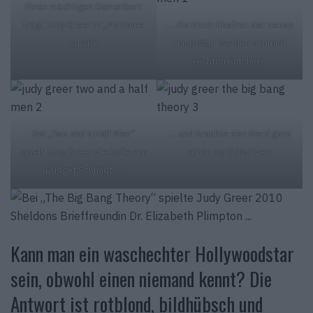
Einen mächtigen Damenbart
trägt Judy Greer in „My Name
… die Noch-Ehefrau der neuen
is Earl“.
Hauptfigur Walden Schmidt
(Ashton Kutcher).
Bei „Two and a Half Men“
… und brachte den Nerd ganz
spielt Judy Greer die Rolle von
schön ins Schwitzen.
Bridget Schmidt …
Kann man ein waschechter Hollywoodstar
sein, obwohl einen niemand kennt? Die
Antwort ist rotblond, bildhübsch und