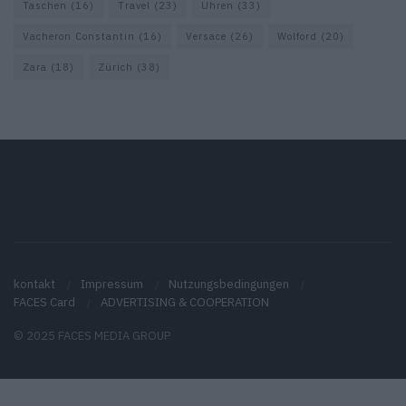
Taschen
(16)
Travel
(23)
Uhren
(33)
Vacheron Constantin
(16)
Versace
(26)
Wolford
(20)
Zara
(18)
Zürich
(38)
kontakt
Impressum
Nutzungsbedingungen
FACES Card
ADVERTISING & COOPERATION
© 2025 FACES MEDIA GROUP