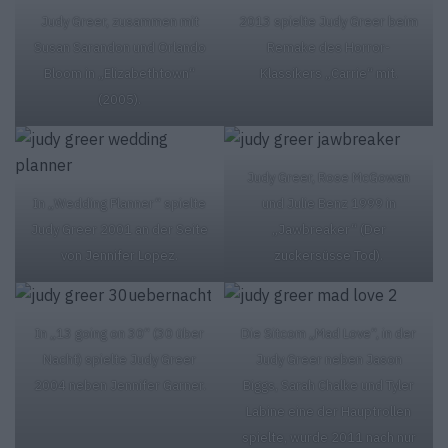
Judy Greer, zusammen mit
2013 spielte Judy Greer beim
Susan Sarandon und Orlando
Remake des Horror-
Bloom in „Elizabethtown“
Klassikers „Carrie“ mit.
(2005).
Judy Greer, Rose McGowan
In „Wedding Planner“ spielte
und Julie Benz 1999 in
Judy Greer 2001 an der Seite
„Jawbreaker“ (Der
von Jennifer Lopez.
zuckersüsse Tod).
In „13 going on 30“ (30 über
Die Sitcom „Mad Love“, in der
Nacht) spielte Judy Greer
Judy Greer neben Jason
2004 neben Jennifer Garner.
Biggs, Sarah Chalke und Tyler
Labine eine der Hauptrollen
spielte, wurde 2011 nach nur