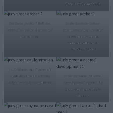
einer Staffel eingestellt.
Die Serie „Archer“ läuft seit
In der Science-Fiction-
2009 äusserst erfolgreich auf
Zeichentrickserie „Archer“
FX Network.
spielt Judy Greer die
sadomasochistische
Sekretärin Cheryl.
In „Californication“ schnupft
Hank alias David Duchovny
In der TV-Serie „Arrested
Judy Greer Koks vom Hintern.
Development“ spielt Judy
Greer die Rolle der Kitty
Sanchez.