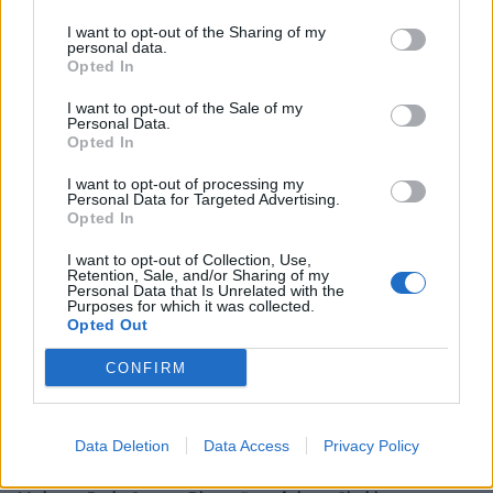
habe schließlich nicht an der DePaul University in Chicago
I want to opt-out of the Sharing of my
Schauspiel studiert, um niemals eine Hauptrolle zu
personal data.
bekommen. Aber ehrlich gesagt, habe ich mich nach 15
Opted In
Berufsjahren irgendwie an dieses Schicksal gewöhnt.“
I want to opt-out of the Sale of my
Und genau damit spricht Judy scheinbar den erlösenden
Personal Data.
Opted In
Zauberspruch. Denn – simsalabim – wird aus
Aschenputtel zwar keine Prinzessin. Aber ein zufriedener
I want to opt-out of processing my
Personal Data for Targeted Advertising.
Mensch. Im Schatten der Schönen und Reichen lebt es
Opted In
sich nämlich recht lauschig.
I want to opt-out of Collection, Use,
Retention, Sale, and/or Sharing of my
Personal Data that Is Unrelated with the
Judy Greer life & work
Purposes for which it was collected.
Opted Out
Judy Greer wurde am 20. Juli 1975 als Judith Laura
CONFIRM
Evans in Detroit, Michigan, geboren. 1997 schloss sie ihr
Schauspiel-Studium an der DePaul University in Chicago
erfolgreich ab. Seit Dezember 2011 ist Judy Greer mit
Data Deletion
Data Access
Privacy Policy
dem Produzenten Dean Johnson verheiratet.