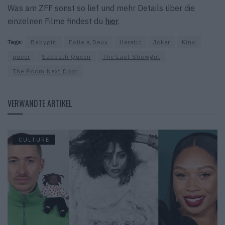
Was am ZFF sonst so lief und mehr Details über die
einzelnen Filme findest du
hier
.
Tags:
Babygirl
Folie à Deux
Heretic
Joker
Kino
queer
Sabbath Queen
The Last Showgirl
The Room Next Door
VERWANDTE ARTIKEL
CULTURE