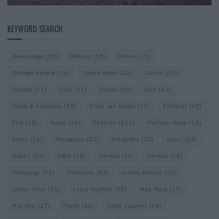
KEYWORD SEARCH
Balenciaga
(20)
Beauty
(18)
Berlin
(29)
Bottega Veneta
(26)
Calvin Klein
(22)
Cartier
(25)
Chanel
(71)
COS
(21)
Diesel
(16)
Dior
(52)
Dolce & Gabbana
(18)
Dries van Noten
(20)
Editorial
(42)
Etro
(18)
Falke
(35)
Fashion
(103)
Fashion Week
(19)
Fendi
(26)
Ferragamo
(27)
Fotografie
(22)
Gucci
(69)
Guess
(17)
H&M
(18)
Hermes
(20)
Hermès
(18)
homepage
(71)
Interview
(82)
Isabel Marant
(23)
Jimmy Choo
(20)
Louis Vuitton
(58)
Max Mara
(30)
Miu Miu
(27)
Prada
(44)
Saint Laurent
(30)