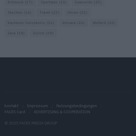
Schmuck
(17)
Sportmax
(22)
Swarovski
(23)
Taschen
(16)
Travel
(23)
Uhren
(33)
Vacheron Constantin
(16)
Versace
(26)
Wolford
(20)
Zara
(18)
Zürich
(38)
kontakt
Impressum
Nutzungsbedingungen
FACES Card
ADVERTISING & COOPERATION
© 2025 FACES MEDIA GROUP