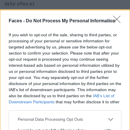
dafür offen ist.
F:
Was macht der aktuelle Zustand der Welt mit dir – bist
Faces -
Do Not Process My Personal Information
du optimistisch oder pessimistisch?
FO:
Ich denke viel darüber nach. Es macht mich traurig,
If you wish to opt-out of the sale, sharing to third parties, or
wie sehr die Angst vor Veränderungen und das
processing of your personal or sensitive information for
mangelnde Verständnis für unsere Vergangenheit uns
targeted advertising by us, please use the below opt-out
section to confirm your selection. Please note that after your
prägen. Aber Kunst wird uns, wie immer, nach vorne
opt-out request is processed you may continue seeing
bringen. Sie hat die Kraft, herauszufordern, zu
interest-based ads based on personal information utilized by
reflektieren und uns zu führen.
us or personal information disclosed to third parties prior to
your opt-out. You may separately opt-out of the further
F:
Wie genau hilft uns die Kunst durch schwierige Zeiten?
disclosure of your personal information by third parties on the
FO:
Kunst war immer da, in den dunkelsten Momenten.
IAB’s list of downstream participants. This information may
Man braucht nur in die Geschichte zu schauen und man
also be disclosed by us to third parties on the
IAB’s List of
Downstream Participants
that may further disclose it to other
wird es sehen. Sie hilft uns, zu verarbeiten, zu reflektieren
third parties.
und uns durch das Chaos zu finden.
Personal Data Processing Opt Outs
F:
Wird es immer schwieriger, neue Ideen zu entwickeln?