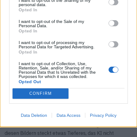
I want to opt-out of the Sharing of my
Ist die Welt zu schwer für Kreativität, oder ist das
personal data.
Gegenteil der Fall: schaffen schwierige Zeiten mehr neue
Opted In
Ideen?
I want to opt-out of the Sale of my
FO:
Schwierige Zeiten wecken Ideen. Wie bei der
Personal Data.
Opted In
Rückkehr des Grunge in der Musik – die Menschen
suchen nach den fehlerhaften Kanten, der Rohheit, mit
I want to opt-out of processing my
Personal Data for Targeted Advertising.
der sie sich identifizieren können. Kunst entsteht aus dem
Opted In
Kampf, den Unvollkommenheiten.
I want to opt-out of Collection, Use,
Retention, Sale, and/or Sharing of my
F:
Da KI-generierte Bilder überall zu finden sind, glaubst
Personal Data that Is Unrelated with the
Purposes for which it was collected.
du, dass die Menschen auf handgemachte Bilder
Opted Out
verzichten werden oder sie gerade wegen der
„Künstlichkeit“ der KI noch mehr verlangen?
CONFIRM
FO:
KI hat keine Seele… jedenfalls noch nicht. Es ist nicht
real, wie menschlich gemachte Kunst. Ich denke, die
Data Deletion
Data Access
Privacy Policy
Menschen werden die Authentizität suchen, die Fehler, die
Seele, die mit der menschlichen Berührung kommt. In
diesen Bildern steckt etwas Tieferes, das KI nicht