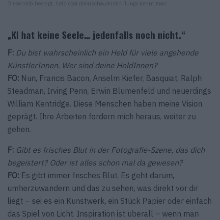
Diese halb besorgt, halb cool dreinschauenden Jungs kennt man.
„KI hat keine Seele… jedenfalls noch nicht.“
F:
Du bist wahrscheinlich ein Held für viele angehende
KünstlerInnen. Wer sind deine HeldInnen?
FO:
Nun, Francis Bacon, Anselm Kiefer, Basquiat, Ralph
Steadman, Irving Penn, Erwin Blumenfeld und neuerdings
William Kentridge. Diese Menschen haben meine Vision
geprägt. Ihre Arbeiten fordern mich heraus, weiter zu
gehen.
F:
Gibt es frisches Blut in der Fotografie-Szene, das dich
begeistert? Oder ist alles schon mal da gewesen?
FO:
Es gibt immer frisches Blut. Es geht darum,
umherzuwandern und das zu sehen, was direkt vor dir
liegt – sei es ein Kunstwerk, ein Stück Papier oder einfach
das Spiel von Licht. Inspiration ist überall – wenn man