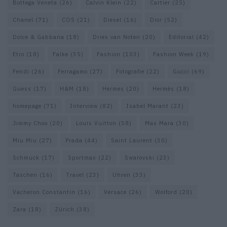
Bottega Veneta
(26)
Calvin Klein
(22)
Cartier
(25)
Chanel
(71)
COS
(21)
Diesel
(16)
Dior
(52)
Dolce & Gabbana
(18)
Dries van Noten
(20)
Editorial
(42)
Etro
(18)
Falke
(35)
Fashion
(103)
Fashion Week
(19)
Fendi
(26)
Ferragamo
(27)
Fotografie
(22)
Gucci
(69)
Guess
(17)
H&M
(18)
Hermes
(20)
Hermès
(18)
homepage
(71)
Interview
(82)
Isabel Marant
(23)
Jimmy Choo
(20)
Louis Vuitton
(58)
Max Mara
(30)
Miu Miu
(27)
Prada
(44)
Saint Laurent
(30)
Schmuck
(17)
Sportmax
(22)
Swarovski
(23)
Taschen
(16)
Travel
(23)
Uhren
(33)
Vacheron Constantin
(16)
Versace
(26)
Wolford
(20)
Zara
(18)
Zürich
(38)