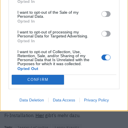
Opted In
F:
Zu welchen Anlässen trägst du sie?
I want to opt-out of the Sale of my
LK:
Normalerweise, wenn ich in der Stadt bin. Wenn ich
Personal Data.
Opted In
auf der Insel bin, denke ich in der Regel gar nicht über die
Zeit nach, aber wenn ich in eine Stadt fahre und dort
I want to opt-out of processing my
Personal Data for Targeted Advertising.
arbeite, auf Tour bin oder etwas zu erledigen habe, dann
Opted In
trage ich sie.
I want to opt-out of Collection, Use,
Retention, Sale, and/or Sharing of my
F:
Wofür steht Jaeger-LeCoultre für dich?
Personal Data that Is Unrelated with the
Purposes for which it was collected.
LK:
Jaeger-LeCoultre steht für beste Handwerkskunst,
Opted Out
bestes Design und beste Funktion.
CONFIRM
Mehr Informationen zu Jaeger-LeCoultre findest du
hier
.
Hier
gibt es noch mehr zu Lenny Kravitz.
Data Deletion
Data Access
Privacy Policy
Guillaume Marmin entwarf für Jaeger-LeCoultre eine Sci-
Fi-Installation.
Hier
gibt’s mehr dazu.
Tags:
Jaeger-LeCoultre
Lenny Kravitz