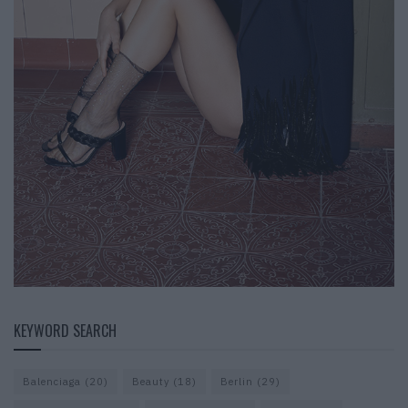
KEYWORD SEARCH
Balenciaga
(20)
Beauty
(18)
Berlin
(29)