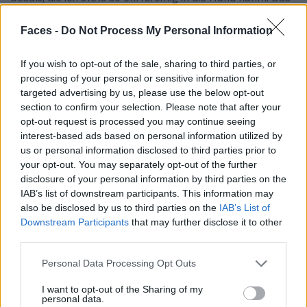
durfte ich eigentlich nicht, aber ich habe sie mir dennoch
Faces -
Do Not Process My Personal Information
geschnappt und mit den Knöpfen gespielt.
F:
Was interessiert dich am meisten an der Uhrmacherei?
If you wish to opt-out of the sale, sharing to third parties, or
processing of your personal or sensitive information for
LK:
Die Präzision und die Handwerkskunst.
targeted advertising by us, please use the below opt-out
section to confirm your selection. Please note that after your
F:
Was ist deiner Meinung nach das Wichtigste an einer
opt-out request is processed you may continue seeing
Uhr?
interest-based ads based on personal information utilized by
LK:
Offensichtlich die Funktion. Aber auch der Stil, das
us or personal information disclosed to third parties prior to
Aussehen, die Art und Weise, wie sie am Handgelenk sitzt
your opt-out. You may separately opt-out of the further
– es ist wichtig, dass man sich wirklich mit ihr identifiziert.
disclosure of your personal information by third parties on the
IAB’s list of downstream participants. This information may
Eine Uhr muss eins mit einem werden.
also be disclosed by us to third parties on the
IAB’s List of
Downstream Participants
that may further disclose it to other
F:
Wie und zu welchen Gelegenheiten trägst du deine
third parties.
Reverso?
LK:
Ich trage die Reverso, als wäre sie schon immer da
Personal Data Processing Opt Outs
gewesen. Sie passt sich mir stets an, und ich drehe sie um,
I want to opt-out of the Sharing of my
wenn ich ihren Look verändern möchte.
personal data.