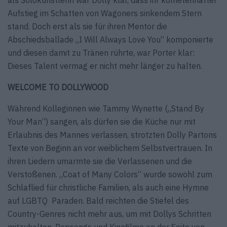
Aufstieg im Schatten von Wagoners sinkendem Stern
stand. Doch erst als sie für ihren Mentor die
Abschiedsballade „I Will Always Love You“ komponierte
und diesen damit zu Tränen rührte, war Porter klar:
Dieses Talent vermag er nicht mehr länger zu halten.
WELCOME TO DOLLYWOOD
Während Kolleginnen wie Tammy Wynette („Stand By
Your Man“) sangen, als dürfen sie die Küche nur mit
Erlaubnis des Mannes verlassen, strotzten Dolly Partons
Texte von Beginn an vor weiblichem Selbstvertrauen. In
ihren Liedern umarmte sie die Verlassenen und die
Verstoßenen. „Coat of Many Colors“ wurde sowohl zum
Schlaflied für christliche Familien, als auch eine Hymne
auf LGBTQ Paraden. Bald reichten die Stiefel des
Country-Genres nicht mehr aus, um mit Dollys Schritten
mitzuhalten. Popsongs und Kinofilme an der Seite von