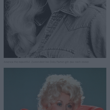
America the beautiful. Zumindest bei Dolly Parton gilt das noch immer.