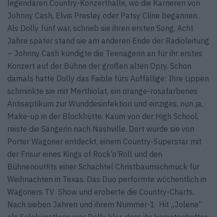
legendären Country-Konzerthalle, wo die Karrieren von
Johnny Cash, Elvis Presley oder Patsy Cline begannen.
Als Dolly fünf war, schrieb sie ihren ersten Song. Acht
Jahre später stand sie am anderen Ende der Radioleitung
– Johnny Cash kündigte die Teenagerin an für ihr erstes
Konzert auf der Bühne der großen alten Opry. Schon
damals hatte Dolly das Faible fürs Auffällige: Ihre Lippen
schminkte sie mit Merthiolat, ein orange-rosafarbenes
Antiseptikum zur Wunddesinfektion und einziges, nun ja,
Make-up in der Blockhütte. Kaum von der High School,
reiste die Sängerin nach Nashville. Dort wurde sie von
Porter Wagoner entdeckt, einem Country-Superstar mit
der Frisur eines Kings of Rock’n’Roll und den
Bühnenoutfits einer Schachtel Christbaumschmuck für
Weihnachten in Texas. Das Duo performte wöchentlich in
Wagoners TV Show und eroberte die Country-Charts.
Nach sieben Jahren und ihrem Nummer-1 Hit „Jolene“
als Solokünstlerin war Dolly klar, dass ihr kometenhafter