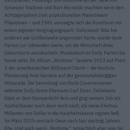
Sylvester Stallone und Burt Reynolds machten sie in den
Achtzigerjahren zum popkulturellen Mainstream-
Phänomen – und 1986 verewigte sich die Künstlerin mit
einem eigenen Vergnügungspark: Dollywood. Was bei
anderen wie Größenwahn angemutet hätte, wurde dank
Parton zur rührenden Geste, um die Wirtschaft ihres
Geburtsorts anzukurbeln. Musikalisch ist Dolly Parton bis
heute aktiv. Ihr Album „Rockstar“ landete 2023 auf Platz
3 der amerikanischen Billboard Charts – die höchste
Platzierung ihrer Karriere auf der genreunabhängigen
Hitparade. Die Sammlung von Rock-Coverversionen
widmete Dolly ihrem Ehemann Carl Dean. Zeitlebens
blieb er dem Rampenlicht fern und ging seinem Job als
Asphaltbauer auch dann noch nach, als seine Ehefrau
Millionen von Dollar in die Haushaltskasse regnen ließ.
Im März 2025 verstarb Dean nach fast sechzig Jahren
Ehe. Und auch wenn „Rockstar“ tatsächlich eher was für