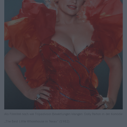
Als Filmtitel noch wie Tripadvisor-Bewertungen klangen: Dolly Parton in der Komödie
„The Best Little Whorehouse in Texas“ (1982).