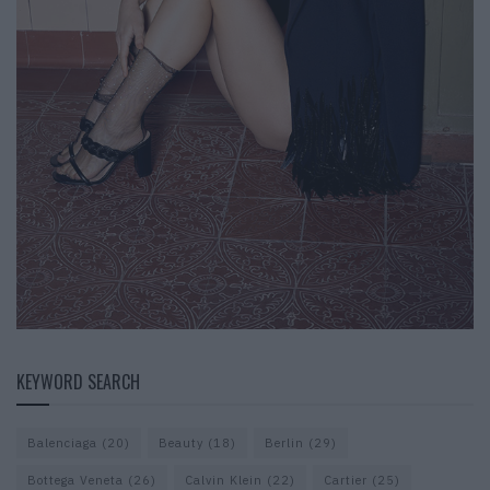
KEYWORD SEARCH
Balenciaga
(20)
Beauty
(18)
Berlin
(29)
Bottega Veneta
(26)
Calvin Klein
(22)
Cartier
(25)