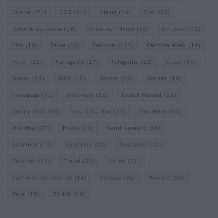
Chanel
(71)
COS
(21)
Diesel
(16)
Dior
(52)
Dolce & Gabbana
(18)
Dries van Noten
(20)
Editorial
(42)
Etro
(18)
Falke
(35)
Fashion
(103)
Fashion Week
(19)
Fendi
(26)
Ferragamo
(27)
Fotografie
(22)
Gucci
(69)
Guess
(17)
H&M
(18)
Hermes
(20)
Hermès
(18)
homepage
(71)
Interview
(82)
Isabel Marant
(23)
Jimmy Choo
(20)
Louis Vuitton
(58)
Max Mara
(30)
Miu Miu
(27)
Prada
(44)
Saint Laurent
(30)
Schmuck
(17)
Sportmax
(22)
Swarovski
(23)
Taschen
(16)
Travel
(23)
Uhren
(33)
Vacheron Constantin
(16)
Versace
(26)
Wolford
(20)
Zara
(18)
Zürich
(38)