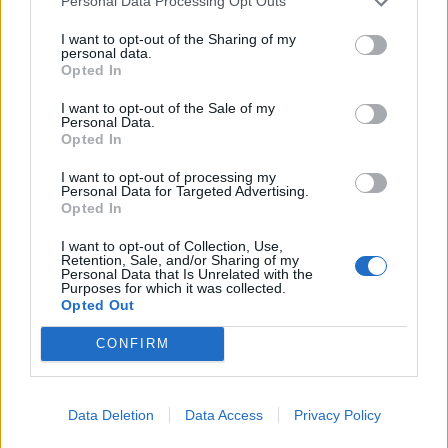
Personal Data Processing Opt Outs
I want to opt-out of the Sharing of my
personal data.
The Faces im Juni 2026
Opted In
I want to opt-out of the Sale of my
Personal Data.
CULTURE
Opted In
I want to opt-out of processing my
Personal Data for Targeted Advertising.
Opted In
I want to opt-out of Collection, Use,
Retention, Sale, and/or Sharing of my
Personal Data that Is Unrelated with the
Purposes for which it was collected.
Opted Out
CONFIRM
Bunt und lebensfroh: „Tempo Bello“ von Cecilia Pignocchi
Data Deletion
Data Access
Privacy Policy