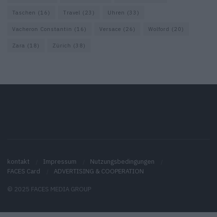
Taschen
(16)
Travel
(23)
Uhren
(33)
Vacheron Constantin
(16)
Versace
(26)
Wolford
(20)
Zara
(18)
Zürich
(38)
kontakt
Impressum
Nutzungsbedingungen
FACES Card
ADVERTISING & COOPERATION
© 2025 FACES MEDIA GROUP