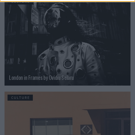
CULTURE
London in Frames by Ovidiu Selaru
CULTURE