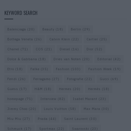
KEYWORD SEARCH
Balenciaga
(20)
Beauty
(18)
Berlin
(29)
Bottega Veneta
(26)
Calvin Klein
(22)
Cartier
(25)
Chanel
(71)
COS
(21)
Diesel
(16)
Dior
(52)
Dolce & Gabbana
(18)
Dries van Noten
(20)
Editorial
(42)
Etro
(18)
Falke
(35)
Fashion
(103)
Fashion Week
(19)
Fendi
(26)
Ferragamo
(27)
Fotografie
(22)
Gucci
(69)
Guess
(17)
H&M
(18)
Hermes
(20)
Hermès
(18)
homepage
(71)
Interview
(82)
Isabel Marant
(23)
Jimmy Choo
(20)
Louis Vuitton
(58)
Max Mara
(30)
Miu Miu
(27)
Prada
(44)
Saint Laurent
(30)
Schmuck
(17)
Sportmax
(22)
Swarovski
(23)