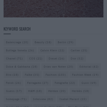
KEYWORD SEARCH
Balenciaga
(20)
Beauty
(18)
Berlin
(29)
Bottega Veneta
(26)
Calvin Klein
(22)
Cartier
(25)
Chanel
(71)
COS
(21)
Diesel
(16)
Dior
(52)
Dolce & Gabbana
(18)
Dries van Noten
(20)
Editorial
(42)
Etro
(18)
Falke
(35)
Fashion
(103)
Fashion Week
(19)
Fendi
(26)
Ferragamo
(27)
Fotografie
(22)
Gucci
(69)
Guess
(17)
H&M
(18)
Hermes
(20)
Hermès
(18)
homepage
(71)
Interview
(82)
Isabel Marant
(23)