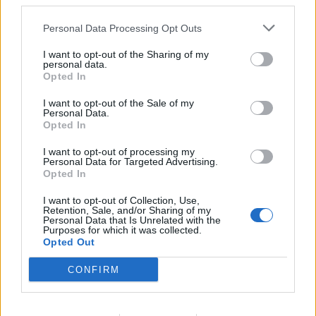
third parties.
Personal Data Processing Opt Outs
I want to opt-out of the Sharing of my
personal data.
Opted In
I want to opt-out of the Sale of my
Personal Data.
Alessio Ngu
Opted In
Was auf den Pariser Straßen während der Fashion Week mit einer einfachen
I want to opt-out of processing my
Kompaktkamera begann, bildete den Startschuss für Alessio Ngus Fotografie-
Personal Data for Targeted Advertising.
Opted In
Karriere. Heute sind seine Werke abstrakter, spannender und komplexer – aber
nicht weniger sehenswert.
I want to opt-out of Collection, Use,
Retention, Sale, and/or Sharing of my
Personal Data that Is Unrelated with the
Purposes for which it was collected.
Opted Out
CONFIRM