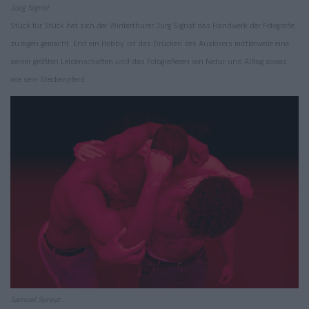
Jürg Sigrist
Stück für Stück hat sich der Winterthurer Jürg Sigrist das Handwerk der Fotografie
zu eigen gemacht. Erst ein Hobby, ist das Drücken des Auslösers mittlerweile eine
seiner größten Leidenschaften und das Fotografieren von Natur und Alltag sowas
wie sein Steckenpferd.
Samuel Spreyz