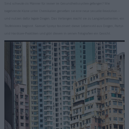
Sind schwule cis Männer für immer im Gesundheitssystem gefangen? Wie
begehrende Klone unter Chemikalien genießen sie eine neue sexuelle Revolution –
und nutzen dafür legale Drogen. Das Verlangen macht sie zu Langzeitpatienten, ein
Teufelskreis beginnt. Samuel Spreyz fasziniert dieser Lebensstil aus Drogen, Partys
und Hardcore-Praktiken und gibt diesem in seinen Fotografien ein Gesicht.