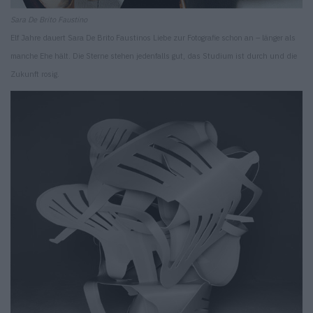
Sara De Brito Faustino
Elf Jahre dauert Sara De Brito Faustinos Liebe zur Fotografie schon an – länger als
manche Ehe hält. Die Sterne stehen jedenfalls gut, das Studium ist durch und die
Zukunft rosig.