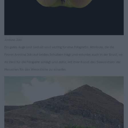
Anniina Joki
Ein gutes Auge und Geduld sind wichtig für eine FotografIn. Attribute, die die
Finnin Anniina Joki auf beiden Schultern trägt und mitunter auch in der Brust, wo
ihr Herz für die Fotografie schlägt und dafür, mit ihrer Kunst das Bewusstsein der
Menschen für das Wesentliche zu schärfen.