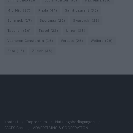
Jimmy Choo
(20)
Louis Vuitton
(58)
Max Mara
(30)
Miu Miu
(27)
Prada
(44)
Saint Laurent
(30)
Schmuck
(17)
Sportmax
(22)
Swarovski
(23)
Taschen
(16)
Travel
(23)
Uhren
(33)
Vacheron Constantin
(16)
Versace
(26)
Wolford
(20)
Zara
(18)
Zürich
(38)
kontakt
Impressum
Nutzungsbedingungen
FACES Card
ADVERTISING & COOPERATION