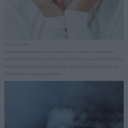
Mirielle Alina Rohr
Ein Name voller Kreativität und eine Präsenz wie ein Hochhaus: Die Berlinerin
Mirielle Alina Rohr studierte in Potsdam und aktuell in Lausanne. Nach ihrer ersten
Solo-Ausstellung 2021 lüftet sie einmal mehr den Vorhang und führt uns an der
photoSCHWEIZ in ihre ganz eigene Welt.