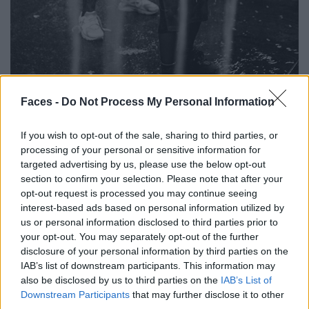
Faces -
Do Not Process My Personal Information
Budi
If you wish to opt-out of the sale, sharing to third parties, or
Was man über Budi wissen muss? „I’m a student of life“. Während der Pandemie
processing of your personal or sensitive information for
übte sich der ägyptische Künstler im Schauspiel, heute fotografiert er in seiner
targeted advertising by us, please use the below opt-out
Wahlheimat New York Menschen, die etwas zu erzählen haben. Er erhielt seinen
section to confirm your selection. Please note that after your
Abschluss kurz vor dem Ausbruch von Covid-19 und fing nach dem Mord an George
opt-out request is processed you may continue seeing
interest-based ads based on personal information utilized by
Floyd damit an, zu fotografieren.
us or personal information disclosed to third parties prior to
your opt-out. You may separately opt-out of the further
disclosure of your personal information by third parties on the
IAB’s list of downstream participants. This information may
also be disclosed by us to third parties on the
IAB’s List of
Downstream Participants
that may further disclose it to other