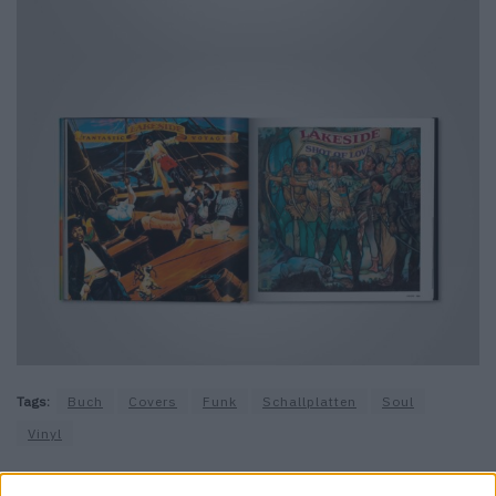
Tags:
Buch
Covers
Funk
Schallplatten
Soul
Vinyl