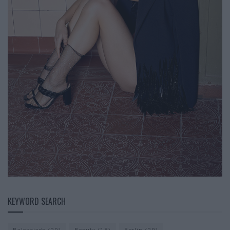
KEYWORD SEARCH
Balenciaga
(20)
Beauty
(18)
Berlin
(29)