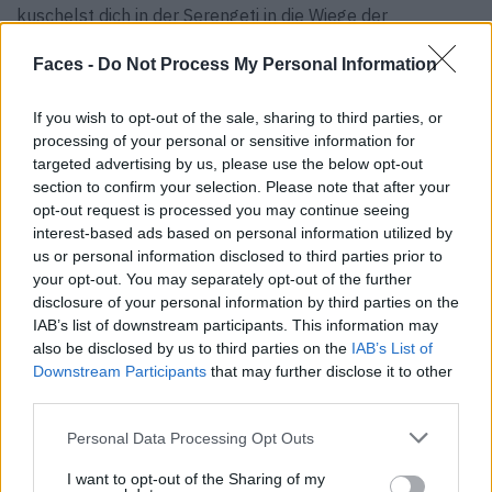
kuschelst dich in der Serengeti in die Wiege der
Menschheit, begegnest dem Zebra („Fell gewordenes
Faces -
Do Not Process My Personal Information
LSD“), Giraffen, Elefanten. In Senegal probierst du Weed
und Voodoo (oder besser: du wirst probiert) und irgendwo
If you wish to opt-out of the sale, sharing to third parties, or
dazwischen klappert die Malaria mit deinen Knochen ein
processing of your personal or sensitive information for
Ständchen. Und anderseits eben, ist der Steppenwolf
targeted advertising by us, please use the below opt-out
diesmal zweisam unterwegs. Manchmal ist das schön.
section to confirm your selection. Please note that after your
opt-out request is processed you may continue seeing
Meistens ist es nicht ganz einfach. Eifersucht,
interest-based ads based on personal information utilized by
Ungewissheit, emotionale Achterbahn, die Dynamik und
us or personal information disclosed to third parties prior to
Konflikte, wenn zwei starke Charaktere
your opt-out. You may separately opt-out of the further
aufeinanderprallen. Während der Monate auf dem
disclosure of your personal information by third parties on the
IAB’s list of downstream participants. This information may
Schwarzen Kontinent hast du wohl ein paar Liter Schweiß
also be disclosed by us to third parties on the
IAB’s List of
verloren, mehrmals die Geduld und die Beherrschung und
Downstream Participants
that may further disclose it to other
einmal sogar fast die Vernunft. Aber vielleicht hast du
third parties.
auch etwas gefunden: die Liebe. Oder wenigstens so was
Personal Data Processing Opt Outs
in der Art.
I want to opt-out of the Sharing of my
Tags:
Gonzo-Romane
Helge Timmerberg
Journalist