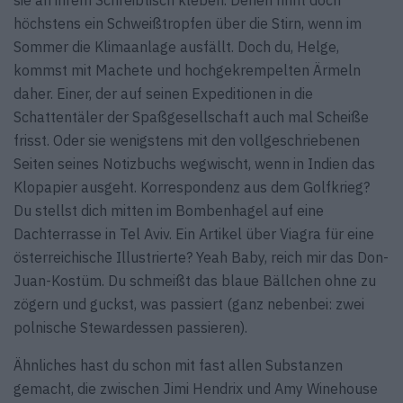
sie an ihrem Schreibtisch kleben. Denen rinnt doch
höchstens ein Schweißtropfen über die Stirn, wenn im
Sommer die Klimaanlage ausfällt. Doch du, Helge,
kommst mit Machete und hochgekrempelten Ärmeln
daher. Einer, der auf seinen Expeditionen in die
Schattentäler der Spaßgesellschaft auch mal Scheiße
frisst. Oder sie wenigstens mit den vollgeschriebenen
Seiten seines Notizbuchs wegwischt, wenn in Indien das
Klopapier ausgeht. Korrespondenz aus dem Golfkrieg?
Du stellst dich mitten im Bombenhagel auf eine
Dachterrasse in Tel Aviv. Ein Artikel über Viagra für eine
österreichische Illustrierte? Yeah Baby, reich mir das Don-
Juan-Kostüm. Du schmeißt das blaue Bällchen ohne zu
zögern und guckst, was passiert (ganz nebenbei: zwei
polnische Stewardessen passieren).
Ähnliches hast du schon mit fast allen Substanzen
gemacht, die zwischen Jimi Hendrix und Amy Winehouse