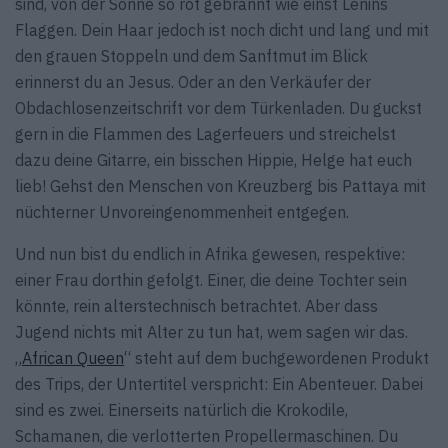
sind, von der Sonne so rot gebrannt wie einst Lenins
Flaggen. Dein Haar jedoch ist noch dicht und lang und mit
den grauen Stoppeln und dem Sanftmut im Blick
erinnerst du an Jesus. Oder an den Verkäufer der
Obdachlosenzeitschrift vor dem Türkenladen. Du guckst
gern in die Flammen des Lagerfeuers und streichelst
dazu deine Gitarre, ein bisschen Hippie, Helge hat euch
lieb! Gehst den Menschen von Kreuzberg bis Pattaya mit
nüchterner Unvoreingenommenheit entgegen.
Und nun bist du endlich in Afrika gewesen, respektive:
einer Frau dorthin gefolgt. Einer, die deine Tochter sein
könnte, rein alterstechnisch betrachtet. Aber dass
Jugend nichts mit Alter zu tun hat, wem sagen wir das.
„
African Queen
“ steht auf dem buchgewordenen Produkt
des Trips, der Untertitel verspricht: Ein Abenteuer. Dabei
sind es zwei. Einerseits natürlich die Krokodile,
Schamanen, die verlotterten Propellermaschinen. Du