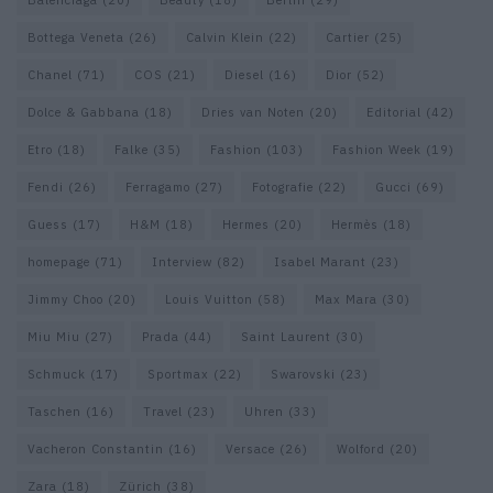
Bottega Veneta
(26)
Calvin Klein
(22)
Cartier
(25)
Chanel
(71)
COS
(21)
Diesel
(16)
Dior
(52)
Dolce & Gabbana
(18)
Dries van Noten
(20)
Editorial
(42)
Etro
(18)
Falke
(35)
Fashion
(103)
Fashion Week
(19)
Fendi
(26)
Ferragamo
(27)
Fotografie
(22)
Gucci
(69)
Guess
(17)
H&M
(18)
Hermes
(20)
Hermès
(18)
homepage
(71)
Interview
(82)
Isabel Marant
(23)
Jimmy Choo
(20)
Louis Vuitton
(58)
Max Mara
(30)
Miu Miu
(27)
Prada
(44)
Saint Laurent
(30)
Schmuck
(17)
Sportmax
(22)
Swarovski
(23)
Taschen
(16)
Travel
(23)
Uhren
(33)
Vacheron Constantin
(16)
Versace
(26)
Wolford
(20)
Zara
(18)
Zürich
(38)