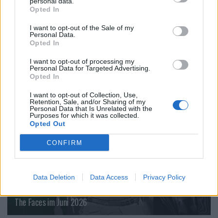
personal data.
Opted In
Redaktor
Rolling Stone
I want to opt-out of the Sale of my
Personal Data.
VERWANDTE ARTIKEL
Opted In
I want to opt-out of processing my
Personal Data for Targeted Advertising.
Opted In
CULTURE
I want to opt-out of Collection, Use,
Retention, Sale, and/or Sharing of my
Personal Data that Is Unrelated with the
Purposes for which it was collected.
Opted Out
CONFIRM
Data Deletion
Data Access
Privacy Policy
The Faces im Juni 2026