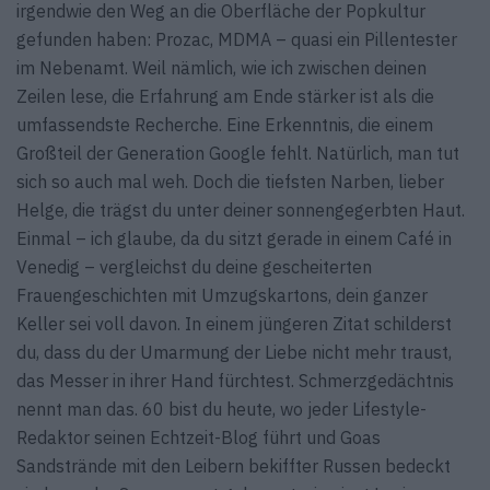
irgendwie den Weg an die Oberfläche der Popkultur
gefunden haben: Prozac, MDMA – quasi ein Pillentester
im Nebenamt. Weil nämlich, wie ich zwischen deinen
Zeilen lese, die Erfahrung am Ende stärker ist als die
umfassendste Recherche. Eine Erkenntnis, die einem
Großteil der Generation Google fehlt. Natürlich, man tut
sich so auch mal weh. Doch die tiefsten Narben, lieber
Helge, die trägst du unter deiner sonnengegerbten Haut.
Einmal – ich glaube, da du sitzt gerade in einem Café in
Venedig – vergleichst du deine gescheiterten
Frauengeschichten mit Umzugskartons, dein ganzer
Keller sei voll davon. In einem jüngeren Zitat schilderst
du, dass du der Umarmung der Liebe nicht mehr traust,
das Messer in ihrer Hand fürchtest. Schmerzgedächtnis
nennt man das. 60 bist du heute, wo jeder Lifestyle-
Redaktor seinen Echtzeit-Blog führt und Goas
Sandstrände mit den Leibern bekiffter Russen bedeckt