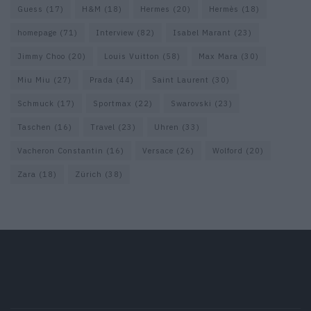
Guess
(17)
H&M
(18)
Hermes
(20)
Hermès
(18)
homepage
(71)
Interview
(82)
Isabel Marant
(23)
Jimmy Choo
(20)
Louis Vuitton
(58)
Max Mara
(30)
Miu Miu
(27)
Prada
(44)
Saint Laurent
(30)
Schmuck
(17)
Sportmax
(22)
Swarovski
(23)
Taschen
(16)
Travel
(23)
Uhren
(33)
Vacheron Constantin
(16)
Versace
(26)
Wolford
(20)
Zara
(18)
Zürich
(38)