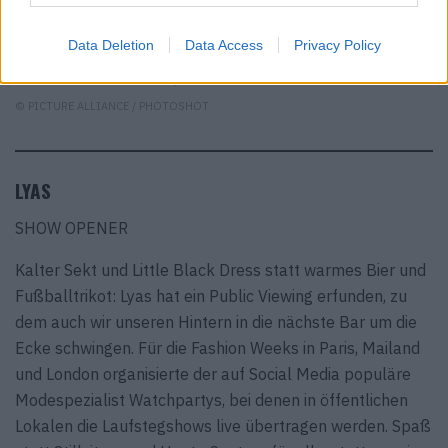
Data Deletion
Data Access
Privacy Policy
Der direkte Draht zwischen Hollywood und Paris.
© PICTURE ALLIANCE / PHOTOSHOT
LYAS
SHOW OPENER
Kalter Sekt und Little Black Dress statt warmes Bier und
Fußballtrikot: Lyas hat ein Public Viewing erfunden, zu
dem auch wir unseren Hintern in die nächste Bar um die
Ecke schwingen. Für die Fashion Weeks in Paris, Mailand
und London organisierte der auf Social Media populäre
Modespezialist Watchpartys, bei denen in öffentlichen
Lokalen die Laufstegshows live übertragen werden. Spaß