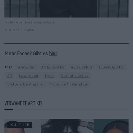
Die Ruhe vor dem (Techno-)Sturm.
© JUN YOKOYAMA
Mehr Faces? Gibt es
hier
.
Tags:
Anok Yai
ASAP Rocky
Ayo Edebiri
Eileen Alister
JR
Law roach
Lyas
Nathalie Kelley
Victoria De Angelis
Yousuke Yukimatsu
VERWANDTE ARTIKEL
CULTURE