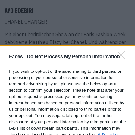
AYO EDEBIRI
CHANEL CHANGER
Mit einer überirdischen Show an der Paris Fashion Week
debütierte Matthieu Blazy bei Chanel. Und während der
frisch einberufene Creative Director hinter den Kulissen
Faces -
Do Not Process My Personal Information
wirbelt, betritt Ayo Edebiri als erste Markenbotschafterin
dieser neuen Ära die Bühne. Erneut hat sich Chanels
If you wish to opt-out of the sale, sharing to third parties, or
Personalabteilung damit einen Früchtekorb verdient.
processing of your personal or sensitive information for
Selbst wenn sie wie im Serienhit „The Bear“
targeted advertising by us, please use the below opt-out
fettverspritzte Kochschürzen trägt, strahlt die
section to confirm your selection. Please note that after your
Schauspielerin und Drehbuchautorin mit Esprit und
opt-out request is processed you may continue seeing
interest-based ads based on personal information utilized by
Eleganz. Da sollten Blazys Fünf-Sterne-Kreationen erst
us or personal information disclosed to third parties prior to
recht kein Problem sein.
your opt-out. You may separately opt-out of the further
disclosure of your personal information by third parties on the
IAB’s list of downstream participants. This information may
also be disclosed by us to third parties on the
IAB’s List of