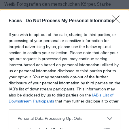
Weiß-Fotografien den menschlichen Körper. Starke
Kontraste, Silhouetten, geometrische Formen und
akribisch durchdachte Kompositionen
Faces -
Do Not Process My Personal Information
lassen Kunstwerke entstehen, die an Gemälde erinnern.
Je länger man hinschaut, desto mehr erkennt man – eine
If you wish to opt-out of the sale, sharing to third parties, or
processing of your personal or sensitive information for
gute Strategie, wenn man die Aufmerksamkeit der
targeted advertising by us, please use the below opt-out
BetrachterInnen erlangen will.
section to confirm your selection. Please note that after your
opt-out request is processed you may continue seeing
interest-based ads based on personal information utilized by
us or personal information disclosed to third parties prior to
your opt-out. You may separately opt-out of the further
disclosure of your personal information by third parties on the
IAB’s list of downstream participants. This information may
also be disclosed by us to third parties on the
IAB’s List of
Downstream Participants
that may further disclose it to other
third parties.
Personal Data Processing Opt Outs