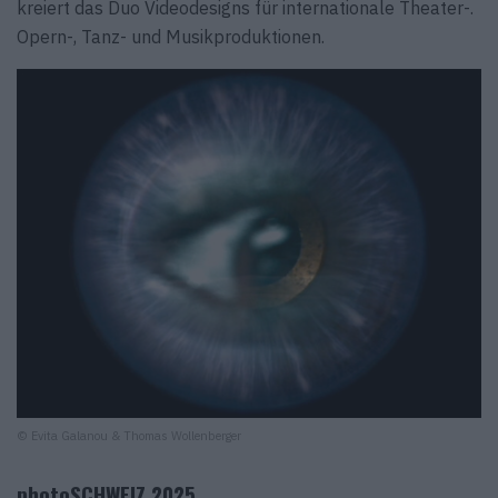
kreiert das Duo Videodesigns für internationale Theater-.
Opern-, Tanz- und Musikproduktionen.
© Evita Galanou & Thomas Wollenberger
photoSCHWEIZ 2025