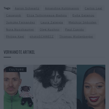
Tags:
Aaron Schwartz
Amandine Kuhlmannn
Carlos Leal
Casajordi
Eliza Tsitsimeaua-Badoiu
Evita Galanou
Jumoke Fernandez
Laura Zalenga
Melchior Imboden
Nora Nussbaumer
Oleg Kushnir
Paul Cupido
Philipp Keel
photoSCHWEIZ
Thomas Wollenberger
VERWANDTE ARTIKEL
CULTURE