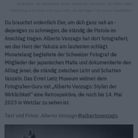
ist gesperrt, die Leibwächter lassen niemanden passieren. Sie stehen reglos,
breitbeinig und rühren sich auch nicht, als die Wagen ihrer Bosse vorbeiflitzen.“
Du brauchst ordentlich Eier, um dich ganz nah an ­
diejenigen zu schmiegen, die ständig die Pistole im
Anschlag ­tragen. Alberto Venzago hat dort fotografiert,
wo das Herz der Yakuza am lautesten schlägt.
Monatelang begleitete der Schweizer Fotograf die
Mitglieder der japanischen Mafia und dokumentierte den
Alltag jener, die ständig zwischen Licht und Schatten
tänzeln.
Das Ernst Leitz Museum widmet dem
Fotografen-Guru mit „Alberto Venzago: Stylist der
Wirklichkeit“ eine Retrospektive, die noch bis 14. Mai
2023 in Wetzlar zu sehen ist.
Text und Fotos:
Alberto Venzago
@albertovenzago