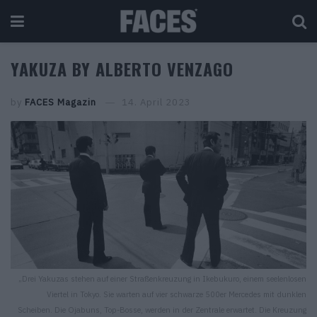
YAKUZA BY ALBERTO VENZAGO
by
FACES Magazin
14. April 2023
„Drei Yakuzas stehen auf einer Straßenkreuzung in Ikebukuro, einem seelenlosen
Viertel in Tokyo. Sie warten auf vier schwarze 500er Mercedes mit dunklen
Scheiben. Die Ojabuns, Top-Bosse, werden in der Zentrale erwartet. Die Kreuzung