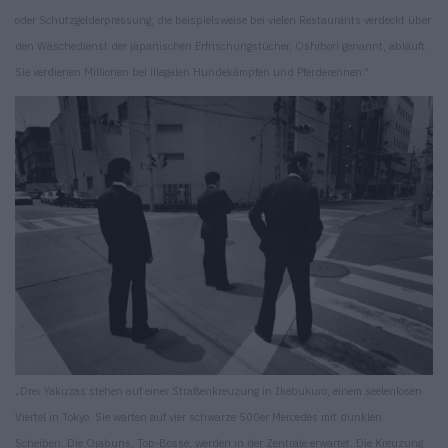
oder Schutzgelderpressung, die beispielsweise bei vielen Restaurants verdeckt über
den Wäschedienst der japanischen Erfrischungstücher, Oshibori genannt, abläuft.
Sie verdienen Millionen bei illegalen Hundekämpfen und Pferderennen.“
„Drei Yakuzas stehen auf einer Straßenkreuzung in Ikebukuro, einem seelenlosen
Viertel in Tokyo. Sie warten auf vier schwarze 500er Mercedes mit dunklen
Scheiben. Die Ojabuns, Top-Bosse, werden in der Zentrale erwartet. Die Kreuzung