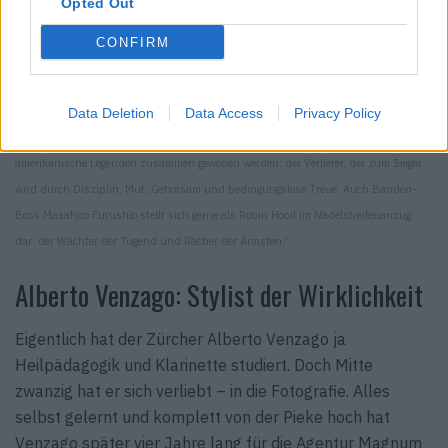
Opted Out
CONFIRM
Data Deletion
Data Access
Privacy Policy
„Der moderne Japaner verschlingt Yakuza-Filme, in denen japanische und
amerikanische Legenden zusammen gewoben werden: der Verlierer, der zum Sieger
wird durch Disziplin, Mut, Gehorsam und bedingungslose Treue. Auch Banden-
Boss Masahiro Furushio stellt sich gerne als Robin Hood im Nadelstreifenanzug
dar: der Wächter der Tugend und Rächer der Ärmsten.“
Alberto Venzago: Stylist der Wirklichkeit
Eigentlich hat der Zürcher Alberto Venzago ja
Heilpädagogik und Klarinette studiert. Doch Mitte
zwanzig hat er sich verliebt – in die Fotografie. Alles
selbst gelernt und komplett von der Pieke hoch hat
Venzago später vier Jahre lang für die Agentur Magnum