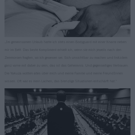
„Im gemeinsamen Urlaub hatte ich stets einen Bodyguard mit einer Knarre neben
mir im Bett. Das beste Kompliment erhielt ich, wenn sie mich jeweils nach den
Zeremonien fragten, wo ich gewesen sei. Sich unsichtbar zu machen und trotzdem
ganz vorne mit dabei zu sein, das ist das Geheimnis. Und gegenseitiges Vertrauen.
Die Yakuza wollten alles über mich und meine Familie und meine FreundInnen
wissen. Oft war es mein Lachen, das brenzlige Situationen entschärft hat.“