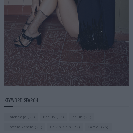
KEYWORD SEARCH
Balenciaga
(20)
Beauty
(18)
Berlin
(29)
Bottega Veneta
(26)
Calvin Klein
(22)
Cartier
(25)