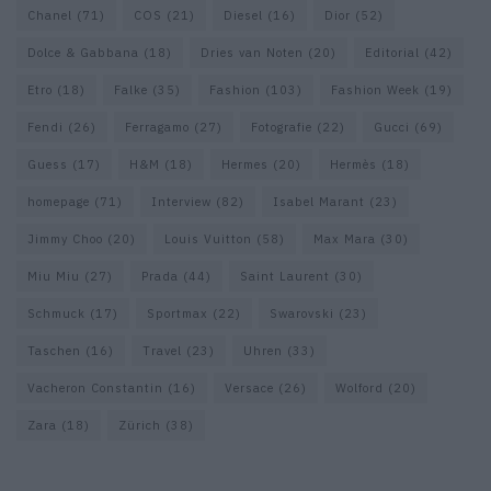
Chanel
(71)
COS
(21)
Diesel
(16)
Dior
(52)
Dolce & Gabbana
(18)
Dries van Noten
(20)
Editorial
(42)
Etro
(18)
Falke
(35)
Fashion
(103)
Fashion Week
(19)
Fendi
(26)
Ferragamo
(27)
Fotografie
(22)
Gucci
(69)
Guess
(17)
H&M
(18)
Hermes
(20)
Hermès
(18)
homepage
(71)
Interview
(82)
Isabel Marant
(23)
Jimmy Choo
(20)
Louis Vuitton
(58)
Max Mara
(30)
Miu Miu
(27)
Prada
(44)
Saint Laurent
(30)
Schmuck
(17)
Sportmax
(22)
Swarovski
(23)
Taschen
(16)
Travel
(23)
Uhren
(33)
Vacheron Constantin
(16)
Versace
(26)
Wolford
(20)
Zara
(18)
Zürich
(38)