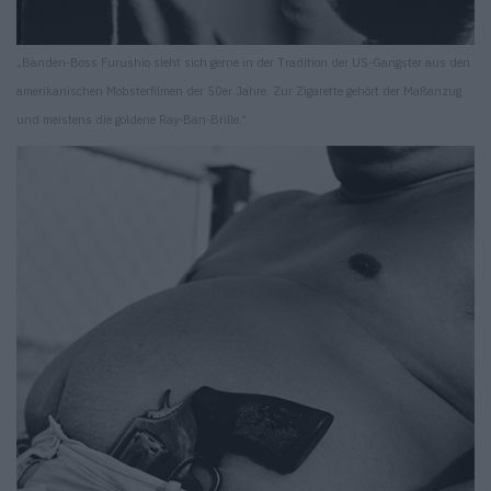
„Banden-Boss Furushio sieht sich gerne in der Tradition der US-Gangster aus den
amerikanischen Mobsterfilmen der 50er Jahre. Zur Zigarette gehört der Maßanzug
und meistens die goldene Ray-Ban-Brille.“