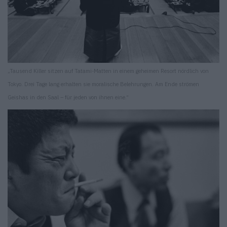
„Tausend Killer sitzen auf Tatami-Matten in einem geheimen Resort nördlich von
Tokyo. Drei Tage lang erhalten sie moralische Belehrungen. Am Ende strömen
Geishas in den Saal – für jeden von ihnen eine.“