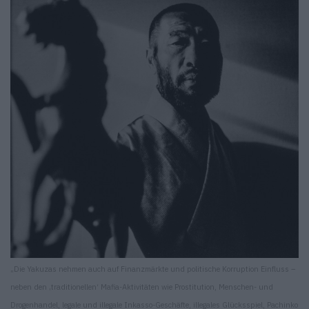
„Die Yakuzas nehmen auch auf Finanzmärkte und politische Korruption Einfluss –
neben den ‚traditionellen‘ Mafia-Aktivitäten wie Prostitution, Menschen- und
Drogenhandel, legale und illegale Inkasso-Geschäfte, illegales Glücksspiel, Pachinko