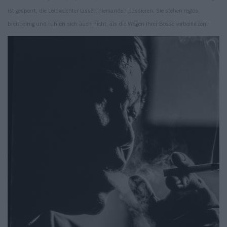
ist gesperrt, die Leibwächter lassen niemanden passieren. Sie stehen reglos,
breitbeinig und rühren sich auch nicht, als die Wagen ihrer Bosse vorbeiflitzen.“