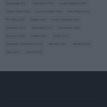
homepage
(71)
Interview
(82)
Isabel Marant
(23)
Jimmy Choo
(20)
Louis Vuitton
(58)
Max Mara
(30)
Miu Miu
(27)
Prada
(44)
Saint Laurent
(30)
Schmuck
(17)
Sportmax
(22)
Swarovski
(23)
Taschen
(16)
Travel
(23)
Uhren
(33)
Vacheron Constantin
(16)
Versace
(26)
Wolford
(20)
Zara
(18)
Zürich
(38)