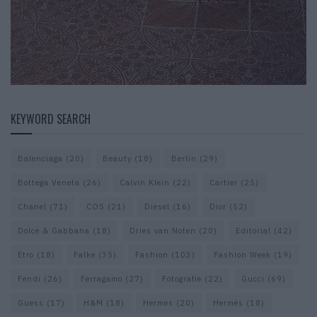
KEYWORD SEARCH
Balenciaga
(20)
Beauty
(18)
Berlin
(29)
Bottega Veneta
(26)
Calvin Klein
(22)
Cartier
(25)
Chanel
(71)
COS
(21)
Diesel
(16)
Dior
(52)
Dolce & Gabbana
(18)
Dries van Noten
(20)
Editorial
(42)
Etro
(18)
Falke
(35)
Fashion
(103)
Fashion Week
(19)
Fendi
(26)
Ferragamo
(27)
Fotografie
(22)
Gucci
(69)
Guess
(17)
H&M
(18)
Hermes
(20)
Hermès
(18)