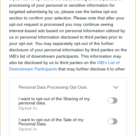
chinesischen Küche auch die Einrichtung überzeugt und
processing of your personal or sensitive information for
targeted advertising by us, please use the below opt-out
ein gutes Ambiente bietet. Ein Grund mehr, hier zu
section to confirm your selection. Please note that after your
speisen: die grosse Auswahl an Bubble-Teas
opt-out request is processed you may continue seeing
interest-based ads based on personal information utilized by
Schöneggstrasse 5, 8004 Zürich
us or personal information disclosed to third parties prior to
khujug.restaurant
your opt-out. You may separately opt-out of the further
disclosure of your personal information by third parties on the
IAB’s list of downstream participants. This information may
also be disclosed by us to third parties on the
IAB’s List of
Downstream Participants
that may further disclose it to other
third parties.
Personal Data Processing Opt Outs
I want to opt-out of the Sharing of my
personal data.
Opted In
I want to opt-out of the Sale of my
Personal Data.
Opted In