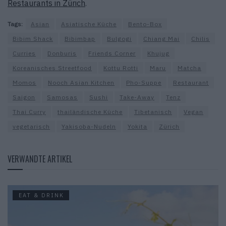
Restaurants in Zürich
.
Tags:
Asian
Asiatische Küche
Bento-Box
Bibim Shack
Bibimbap
Bulgogi
Chiang Mai
Chilis
Curries
Donburis
Friends Corner
Khujug
Koreanisches Streetfood
Kottu Rotti
Maru
Matcha
Momos
Nooch Asian Kitchen
Pho-Suppe
Restaurant
Saigon
Samosas
Sushi
Take-Away
Tenz
Thai Curry
thailändische Küche
Tibetanisch
Vegan
vegetarisch
Yakisoba-Nudeln
Yokita
Zürich
VERWANDTE ARTIKEL
EAT & DRINK