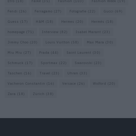
Etro
(18)
Falke
(35)
Fashion
(103)
Fashion Week
(19)
Fendi
(26)
Ferragamo
(27)
Fotografie
(22)
Gucci
(69)
Guess
(17)
H&M
(18)
Hermes
(20)
Hermès
(18)
homepage
(71)
Interview
(82)
Isabel Marant
(23)
Jimmy Choo
(20)
Louis Vuitton
(58)
Max Mara
(30)
Miu Miu
(27)
Prada
(44)
Saint Laurent
(30)
Schmuck
(17)
Sportmax
(22)
Swarovski
(23)
Taschen
(16)
Travel
(23)
Uhren
(33)
Vacheron Constantin
(16)
Versace
(26)
Wolford
(20)
Zara
(18)
Zürich
(38)