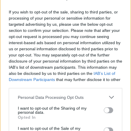
If you wish to opt-out of the sale, sharing to third parties, or
processing of your personal or sensitive information for
targeted advertising by us, please use the below opt-out
section to confirm your selection. Please note that after your
opt-out request is processed you may continue seeing
interest-based ads based on personal information utilized by
© Bibi Restaurant
us or personal information disclosed to third parties prior to
your opt-out. You may separately opt-out of the further
disclosure of your personal information by third parties on the
Du willst edel, und zwar richtig edel essen? Dann nichts
IAB’s list of downstream participants. This information may
wie los zum Gourmetfestival
The Epicure im Dolder
also be disclosed by us to third parties on the
IAB’s List of
Grand
in Zürich.
Downstream Participants
that may further disclose it to other
third parties.
Tags:
Bibi Restaurant
Little Moons
Personal Data Processing Opt Outs
Tropical Mountains Coffee
I want to opt-out of the Sharing of my
personal data.
Opted In
VERWANDTE ARTIKEL
I want to opt-out of the Sale of my