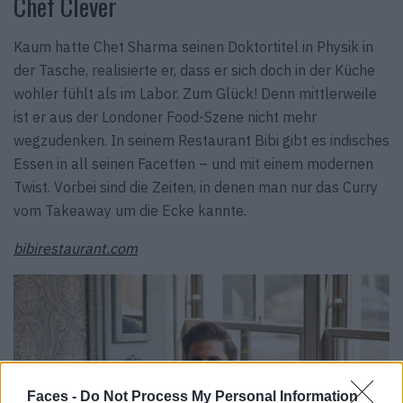
Chef Clever
Kaum hatte Chet Sharma seinen Doktortitel in Physik in
der Tasche, realisierte er, dass er sich doch in der Küche
wohler fühlt als im Labor. Zum Glück! Denn mittlerweile
ist er aus der Londoner Food-Szene nicht mehr
wegzudenken. In seinem Restaurant Bibi gibt es indisches
Essen in all seinen Facetten – und mit einem modernen
Twist. Vorbei sind die Zeiten, in denen man nur das Curry
vom Takeaway um die Ecke kannte.
bibirestaurant.com
Faces -
Do Not Process My Personal Information