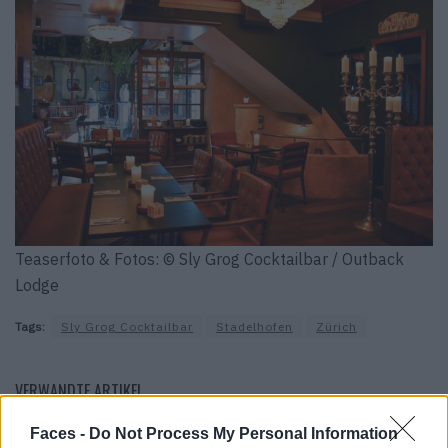
Teaserfoto & Fotos: © Sly Grog Cocktailbar / Outback
Lodge
Tags:
Sly Grog Cocktailbar
Stadelhofen
Zürich
VERWANDTE ARTIKEL
Faces -
Do Not Process My Personal Information