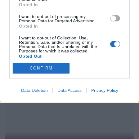
Opted In
I want to opt-out of processing my
Personal Data for Targeted Advertising.
Opted In
I want to opt-out of Collection, Use,
The Hype: Food Trends des Monats
Retention, Sale, and/or Sharing of my
Personal Data that Is Unrelated with the
Purposes for which it was collected.
Opted Out
EAT & DRINK
CONFIRM
Data Deletion
Data Access
Privacy Policy