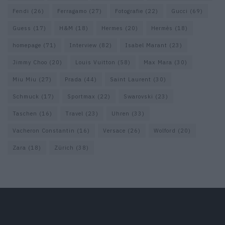
Fendi
(26)
Ferragamo
(27)
Fotografie
(22)
Gucci
(69)
Guess
(17)
H&M
(18)
Hermes
(20)
Hermès
(18)
homepage
(71)
Interview
(82)
Isabel Marant
(23)
Jimmy Choo
(20)
Louis Vuitton
(58)
Max Mara
(30)
Miu Miu
(27)
Prada
(44)
Saint Laurent
(30)
Schmuck
(17)
Sportmax
(22)
Swarovski
(23)
Taschen
(16)
Travel
(23)
Uhren
(33)
Vacheron Constantin
(16)
Versace
(26)
Wolford
(20)
Zara
(18)
Zürich
(38)