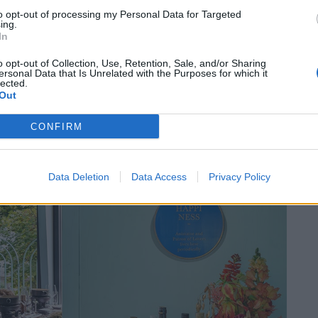
to opt-out of processing my Personal Data for Targeted
ing.
In
-gängiges Tünklimenü vom 24. Oktober bis zum 27.
(18 bis 24 Uhr). Hingehen, tunken, schmecken lassen.
o opt-out of Collection, Use, Retention, Sale, and/or Sharing
ersonal Data that Is Unrelated with the Purposes for which it
lected.
Out
CONFIRM
Data Deletion
Data Access
Privacy Policy