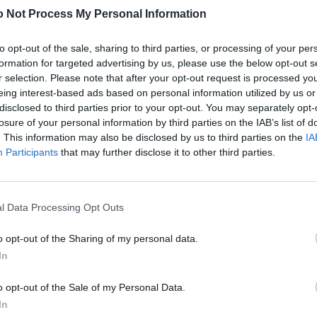
 Not Process My Personal Information
nem Weinpartner Martel und dem Käse-Großmeister Rolf
-Mischung, die so gar nichts mit dem 0815-Käse aus
to opt-out of the sale, sharing to third parties, or processing of your per
er Star des Abends allerdings ins Caquelon kommt,
formation for targeted advertising by us, please use the below opt-out s
agner-Vinaigrette und einen Kartoffel-Schaum mit
r selection. Please note that after your opt-out request is processed y
ngrigen Schlund verschwindet. Rinds-Pastrami und
eing interest-based ads based on personal information utilized by us or
disclosed to third parties prior to your opt-out. You may separately opt-
Drei leisten gemeinsam mit eingelegtem Gemüse ihr
losure of your personal information by third parties on the IAB’s list of
chen, um Kartoffeln, Sauerteigbrot und mundgerecht-
. This information may also be disclosed by us to third parties on the
IA
die geschmolzene Jahrgangsmischung zu tunken. Dazu
Participants
that may further disclose it to other third parties.
, die das Zürcher Menü zum Schweizer Erlebnismahl
l Data Processing Opt Outs
mer
o opt-out of the Sharing of my personal data.
In
ner wird, steigt die Lust auf etwas Süßes. Das lässt
ht zwei Mal sagen und serviert ihren eigenen
o opt-out of the Sale of my Personal Data.
ingue. Mehr Schweizer Herbst auf dem Teller geht
In