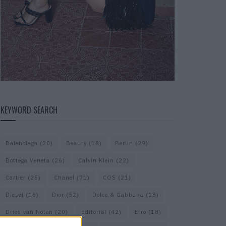
KEYWORD SEARCH
Balenciaga
(20)
Beauty
(18)
Berlin
(29)
Bottega Veneta
(26)
Calvin Klein
(22)
Cartier
(25)
Chanel
(71)
COS
(21)
Diesel
(16)
Dior
(52)
Dolce & Gabbana
(18)
Dries van Noten
(20)
Editorial
(42)
Etro
(18)