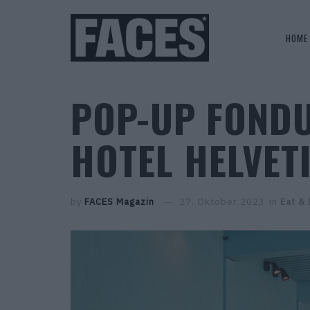
HOME
POP-UP FONDU
HOTEL HELVET
by
FACES Magazin
27. Oktober 2023
in
Eat & 