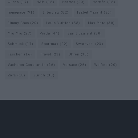
Guess
(17)
H&M
(18)
Hermes
(20)
Hermès
(18)
homepage
(71)
Interview
(82)
Isabel Marant
(23)
Jimmy Choo
(20)
Louis Vuitton
(58)
Max Mara
(30)
Miu Miu
(27)
Prada
(44)
Saint Laurent
(30)
Schmuck
(17)
Sportmax
(22)
Swarovski
(23)
Taschen
(16)
Travel
(23)
Uhren
(33)
Vacheron Constantin
(16)
Versace
(26)
Wolford
(20)
Zara
(18)
Zürich
(38)