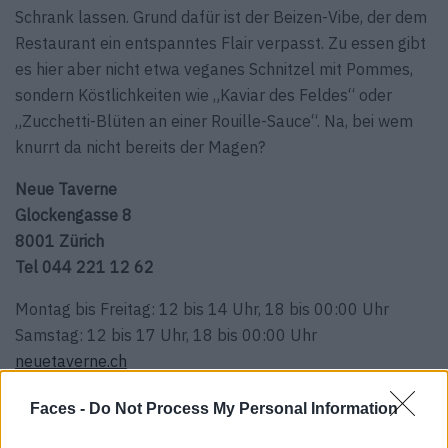
Schrank lassen. Grund dafür ist der Beizen-Vibe, der dem
Restaurant ein entspanntes Flair verpasst. Zu essen gibt
es hier aber nicht etwa veganes Schnitzel mit Pommes,
sondern Köstlichkeiten wie „Kaviar des Feldes“ oder
„Zucchetti-Blüten an einer Rouille-Sauce“. Na, bei wem
knurrt da nicht bereits der Magen?
Neue Taverne
Glockengasse 8
8001 Zürich
Tel 044 221 12 62
Montag bis Freitag: 12 bis 14 Uhr, 18 bis 00:00 Uhr
Samstag: 12 bis 17 Uhr, 18 bis 00:00 Uhr
neuetaverne.ch
Faces -
Do Not Process My Personal Information