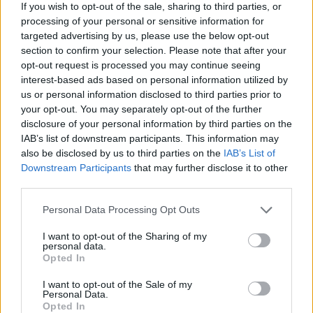
If you wish to opt-out of the sale, sharing to third parties, or
processing of your personal or sensitive information for
targeted advertising by us, please use the below opt-out
section to confirm your selection. Please note that after your
opt-out request is processed you may continue seeing
interest-based ads based on personal information utilized by
us or personal information disclosed to third parties prior to
your opt-out. You may separately opt-out of the further
disclosure of your personal information by third parties on the
IAB’s list of downstream participants. This information may
also be disclosed by us to third parties on the
IAB’s List of
© Neue Taverne
Downstream Participants
that may further disclose it to other
third parties.
SEIN
Personal Data Processing Opt Outs
Was brauchst du in Zeiten von Konsum, Reizüberflutung
I want to opt-out of the Sharing of my
und permanenter Ablenkung wirklich, um einfach zu sein?
personal data.
Opted In
Genau diese Frage stellen sich Nico Baldermann und
Dunja Gusic, die kreativen Köpfe hinter dem Restaurant
I want to opt-out of the Sale of my
Personal Data.
SEIN. Wenn deine Antwort unserer ähnelt – nämlich von
Opted In