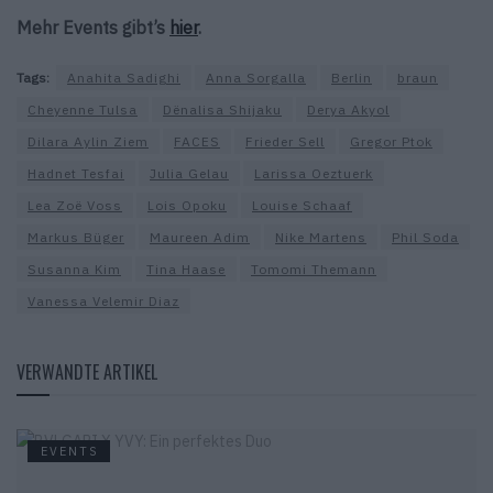
Mehr Events gibt’s
hier
.
Tags:
Anahita Sadighi
Anna Sorgalla
Berlin
braun
Cheyenne Tulsa
Dënalisa Shijaku
Derya Akyol
Dilara Aylin Ziem
FACES
Frieder Sell
Gregor Ptok
Hadnet Tesfai
Julia Gelau
Larissa Oeztuerk
Lea Zoë Voss
Lois Opoku
Louise Schaaf
Markus Büger
Maureen Adim
Nike Martens
Phil Soda
Susanna Kim
Tina Haase
Tomomi Themann
Vanessa Velemir Diaz
VERWANDTE ARTIKEL
EVENTS