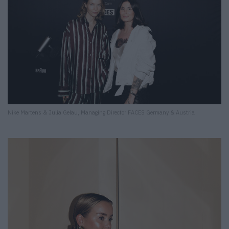
Nike Martens & Julia Gelau, Managing Director FACES Germany & Austria