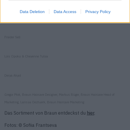
Data Deletion
Data Access
Privacy Policy
Maureen Adim
Frieder Sell
Lois Opoku & Cheyenne Tulsa
Derya Akyol
Gregor Ptok, Braun Haircare Designer, Markus Büger, Braun Haircare Head of
Marketing, Larissa Oeztuerk, Braun Haircare Marketing
Das Sortiment von Braun entdeckst du
hier
.
Fotos: © Sofiia Frantseva