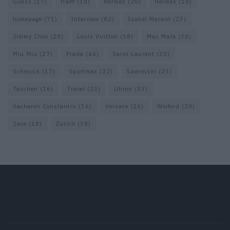
Guess
(17)
H&M
(18)
Hermes
(20)
Hermès
(18)
homepage
(71)
Interview
(82)
Isabel Marant
(23)
Jimmy Choo
(20)
Louis Vuitton
(58)
Max Mara
(30)
Miu Miu
(27)
Prada
(44)
Saint Laurent
(30)
Schmuck
(17)
Sportmax
(22)
Swarovski
(23)
Taschen
(16)
Travel
(23)
Uhren
(33)
Vacheron Constantin
(16)
Versace
(26)
Wolford
(20)
Zara
(18)
Zürich
(38)