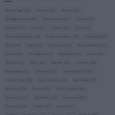
Balenciaga
(20)
Beauty
(18)
Berlin
(29)
Bottega Veneta
(26)
Calvin Klein
(22)
Cartier
(25)
Chanel
(71)
COS
(21)
Diesel
(16)
Dior
(52)
Dolce & Gabbana
(18)
Dries van Noten
(20)
Editorial
(42)
Etro
(18)
Falke
(35)
Fashion
(103)
Fashion Week
(19)
Fendi
(26)
Ferragamo
(27)
Fotografie
(22)
Gucci
(69)
Guess
(17)
H&M
(18)
Hermes
(20)
Hermès
(18)
homepage
(71)
Interview
(82)
Isabel Marant
(23)
Jimmy Choo
(20)
Louis Vuitton
(58)
Max Mara
(30)
Miu Miu
(27)
Prada
(44)
Saint Laurent
(30)
Schmuck
(17)
Sportmax
(22)
Swarovski
(23)
Taschen
(16)
Travel
(23)
Uhren
(33)
Vacheron Constantin
(16)
Versace
(26)
Wolford
(20)