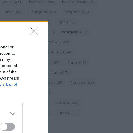
Falke
(35)
Fashion
(103)
Fashion Week
(19)
Fendi
(26)
Ferragamo
(27)
Fotografie
(22)
Gucci
(69)
Guess
(17)
H&M
(18)
Hermes
(20)
Hermès
(18)
homepage
(71)
Interview
(82)
Isabel Marant
(23)
sonal or
Jimmy Choo
(20)
Louis Vuitton
(58)
ection to
ou may
Max Mara
(30)
Miu Miu
(27)
Prada
(44)
 personal
out of the
Saint Laurent
(30)
Schmuck
(17)
 downstream
Sportmax
(22)
Swarovski
(23)
Taschen
(16)
B’s List of
Travel
(23)
Uhren
(33)
Vacheron Constantin
(16)
Versace
(26)
Wolford
(20)
Zara
(18)
Zürich
(38)