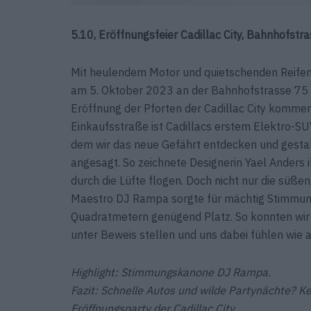
5.10, Eröffnungsfeier Cadillac City, Bahnhofstra
Mit heulendem Motor und quietschenden Reifen –
am 5. Oktober 2023 an der Bahnhof­strasse 75 in 
Eröffnung der Pforten der Cadillac City kommen.
Einkaufsstraße ist Cadillacs erstem Elektro-SUV
dem wir das neue Gefährt entdecken und gesta
angesagt. So zeichnete Designerin Yael Anders i
durch die Lüfte flogen. Doch nicht nur die süße
Maestro DJ Rampa sorgte für mächtig Stimmung
Quadratmetern genügend Platz. So konnten wir
unter Beweis stellen und uns dabei fühlen wie a
Highlight: Stimmungskanone DJ Rampa.
Fazit: Schnelle Autos und wilde Partynächte? 
Eröffnungsparty der Cadillac City.