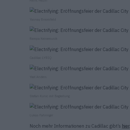
Patric Haziri
Yasnay Broomfield
Rampa Keinemusik
Cadillac LYRIQ
Yael Anders
Stefan Kunic mit Begleitung
Lukas Fahringer
Noch mehr Informationen zu Cadillac gibt’s
hier