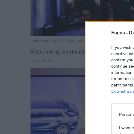
Faces -
Do
Marina Summer mit Elif Gedik und Clique
If you wish 
sensitive in
confirm you
Morgan Mesple
continue se
information 
further disc
participants
Downstream 
Persona
I want t