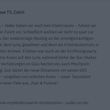
sse 75, Zürich
 leider haben wir noch kein Elektroauto – fuhren wir
Zürich vor. Schließlich wollten wir nicht zu spät zur
 Der zwei­stöckige Neuling an der prestigeträchtigen
, dem Lyriq, gewidmet und dient als Erlebnis­zentrum, in
lten können. Erleben war auch an der Eröffnungsparty
hre Kunst auf den Lyriq, während hinter der Bar Shaker
n Verführungen im Glas heizten ein, auch Mischpult-
. Gut, bietet der neue Showroom mit seinen 600
 – umgeben von schicken Autos – unser Tanztalent
n einer Fete aus „Fast & Furious“.
Keine empfehlenswerte Kombination – außer an der