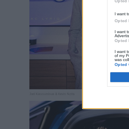
Opted 
I want t
Opted 
I want 
Advertis
Opted 
I want t
of my P
was col
Opted 
Joel Kiassumbua & Kevin Nzita