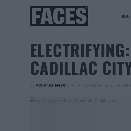
HOME
ELECTRIFYING
CADILLAC CIT
by
Adrienne Meyer
9. November 2023
in
Even