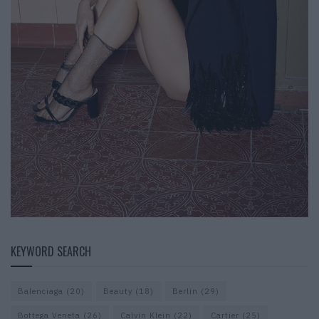
KEYWORD SEARCH
Balenciaga
(20)
Beauty
(18)
Berlin
(29)
Bottega Veneta
(26)
Calvin Klein
(22)
Cartier
(25)