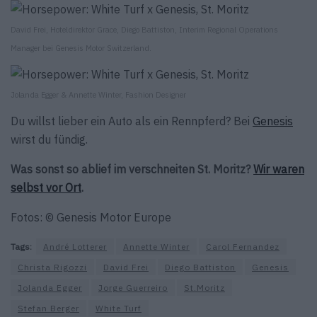
David Frei, Hoteldirektor Grace, Diego Battiston, Interim Regional Operations
Manager bei Genesis Motor Switzerland.
Jolanda Egger & Annette Winter, Fashion Designer
Du willst lieber ein Auto als ein Rennpferd? Bei
Genesis
wirst du fündig.
Was sonst so ablief im verschneiten St. Moritz?
Wir waren
selbst vor Ort
.
Fotos: © Genesis Motor Europe
Tags:
André Lotterer
Annette Winter
Carol Fernandez
Christa Rigozzi
David Frei
Diego Battiston
Genesis
Jolanda Egger
Jorge Guerreiro
St.Moritz
Stefan Berger
White Turf