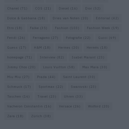
Chanel
(71)
COS
(21)
Diesel
(16)
Dior
(52)
Dolce & Gabbana
(18)
Dries van Noten
(20)
Editorial
(42)
Etro
(18)
Falke
(35)
Fashion
(103)
Fashion Week
(19)
Fendi
(26)
Ferragamo
(27)
Fotografie
(22)
Gucci
(69)
Guess
(17)
H&M
(18)
Hermes
(20)
Hermès
(18)
homepage
(71)
Interview
(82)
Isabel Marant
(23)
Jimmy Choo
(20)
Louis Vuitton
(58)
Max Mara
(30)
Miu Miu
(27)
Prada
(44)
Saint Laurent
(30)
Schmuck
(17)
Sportmax
(22)
Swarovski
(23)
Taschen
(16)
Travel
(23)
Uhren
(33)
Vacheron Constantin
(16)
Versace
(26)
Wolford
(20)
Zara
(18)
Zürich
(38)