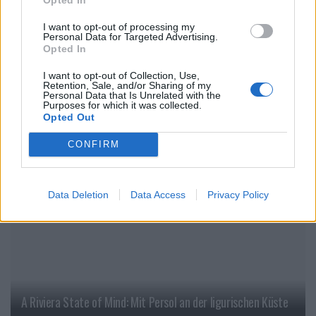
I want to opt-out of processing my
Personal Data for Targeted Advertising.
Opted In
Mit Biotherm über den Dächern Wiens
I want to opt-out of Collection, Use,
Retention, Sale, and/or Sharing of my
Personal Data that Is Unrelated with the
Purposes for which it was collected.
Opted Out
EVENTS
CONFIRM
Data Deletion
Data Access
Privacy Policy
A Riviera State of Mind: Mit Persol an der ligurischen Küste