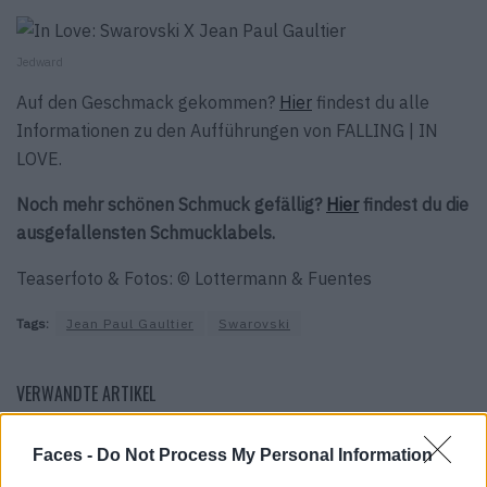
Jedward
Auf den Geschmack gekommen?
Hier
findest du alle
Informationen zu den Aufführungen von FALLING | IN
LOVE.
Noch mehr schönen Schmuck gefällig?
Hier
findest du die
ausgefallensten Schmucklabels.
Teaserfoto & Fotos: © Lottermann & Fuentes
Tags:
Jean Paul Gaultier
Swarovski
VERWANDTE ARTIKEL
Faces -
Do Not Process My Personal Information
EVENTS