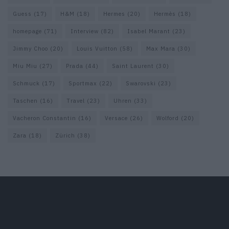
Guess
(17)
H&M
(18)
Hermes
(20)
Hermès
(18)
homepage
(71)
Interview
(82)
Isabel Marant
(23)
Jimmy Choo
(20)
Louis Vuitton
(58)
Max Mara
(30)
Miu Miu
(27)
Prada
(44)
Saint Laurent
(30)
Schmuck
(17)
Sportmax
(22)
Swarovski
(23)
Taschen
(16)
Travel
(23)
Uhren
(33)
Vacheron Constantin
(16)
Versace
(26)
Wolford
(20)
Zara
(18)
Zürich
(38)