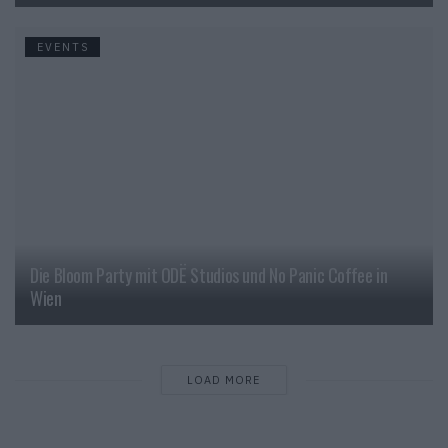
EVENTS
Die Bloom Party mit ODË Studios und No Panic Coffee in
Wien
LOAD MORE